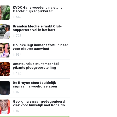
KVDO-fans woedend na stunt
Cercle: "Lijkenpikkers!"
542
Brandon Mechele raakt Club-
supporters vol in het hart
725
Coucke legt immens fortuin neer
voor nieuwe aanwinst
994
Amateurclub stunt met héél
pikante ploegvoorstelling
126
De Bruyne stuurt duidelijk
signaal na woelig seizoen
87
Georgina zwaar gedegouteerd
vlak voor huwelijk met Ronaldo
87