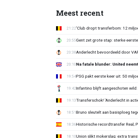
Meest recent
'Club dropt transferbom: 12 miljo
21:22
Gent zet grote stap: sterke eerst
20:55
Anderlecht bevoordeeld door VAR?
20:38
Na fatale blunder: United neem
20:10
PSG pakt eerste keer uit: 50 milj
19:54
Infantino blijft aangeschoten wi
19:42
Transferschok! 'Anderlecht in ac
19:13
Bruno sleutelt aan basisploeg te
18:51
Historische recordtransfer Real; 
18:36
Union slikt mokerslag: extra trans
18:10