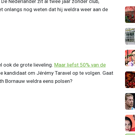
 De Nederlander zit al twee jaar zonder club,
iet onlangs nog weten dat hij weldra weer aan de
 ook de grote lieveling.
Maar liefst 50% van de
le kandidaat om Jérémy Taravel op te volgen. Gaat
th Bornauw weldra eens polsen?