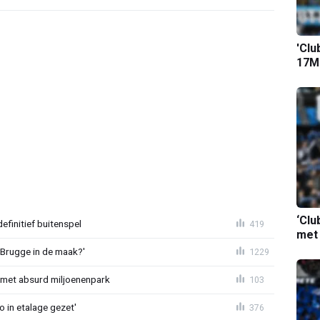
'Clu
17M-
‘Clu
definitief buitenspel
419
met
 Brugge in de maak?'
1229
met absurd miljoenenpark
103
o in etalage gezet'
376