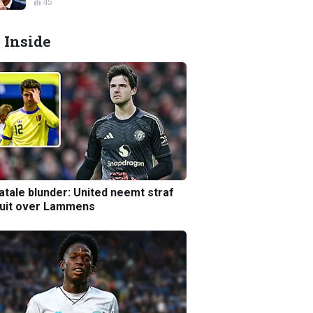
45
 Inside
atale blunder: United neemt straf
luit over Lammens