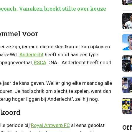
oach: Vanaken breekt stilte over keuze
Bommel voor
uze zijn, iemand die de kleedkamer kan opkuisen.
Paars-Wit.
Anderlecht
heeft nood aan een type
ampagnevoetbal,
RSCA
DNA… Anderlecht heeft nood
 jaar de kans geven. Weiler ging elke maandag alle
 duren. Je had schrik om slecht te spelen, want dan
erug hoger liggen bij Anderlecht", zei hij nog.
kkoord
le periode bij
Royal Antwerp FC
al eens gepolst
Off