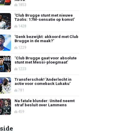
1853
'Club Brugge stunt met nieuwe
Tzolis: 17M-sensatie op komst'
1428
'Genk bezwijkt: akkoord met Club
Brugge in de maak?'
1229
‘Club Brugge gaat voor absolute
stunt met Messi-ploegmaat’
1223
Transferschok! 'Anderlecht in
actie voor comeback Lukaku'
781
Na fatale blunder: United neemt
straf besluit over Lammens
459
side