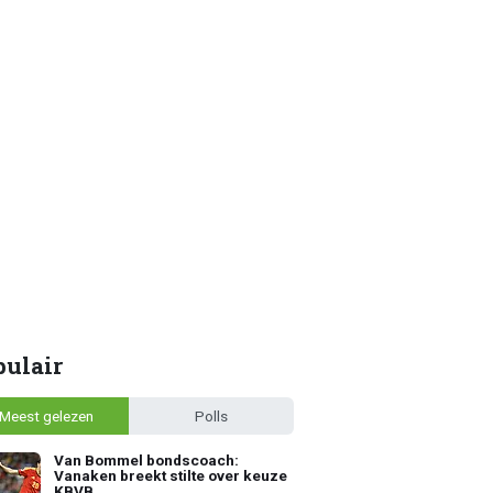
pulair
Meest gelezen
Polls
Van Bommel bondscoach:
Vanaken breekt stilte over keuze
KBVB