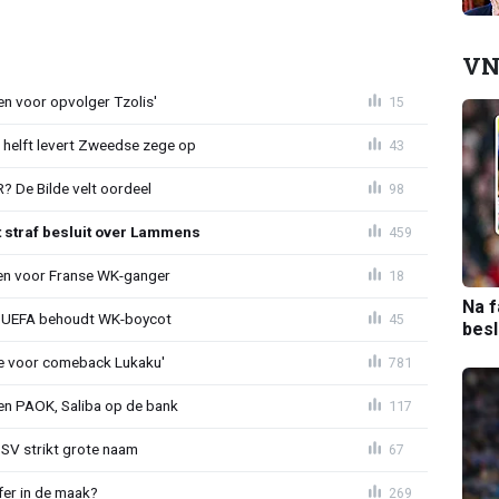
VN
en voor opvolger Tzolis'
15
e helft levert Zweedse zege op
43
 De Bilde velt oordeel
98
t straf besluit over Lammens
459
oen voor Franse WK-ganger
18
Na f
ld: UEFA behoudt WK-boycot
45
bes
tie voor comeback Lukaku'
781
gen PAOK, Saliba op de bank
117
PSV strikt grote naam
67
fer in de maak?
269