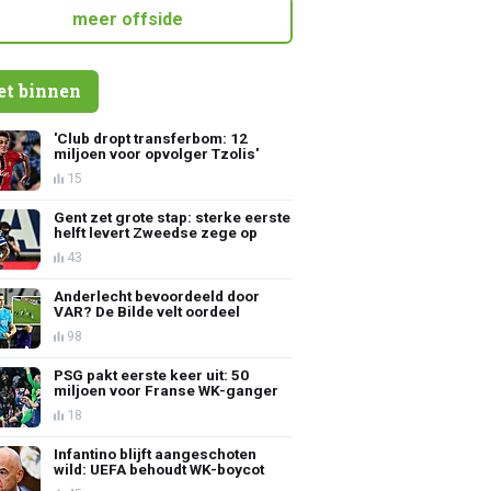
meer offside
et binnen
'Club dropt transferbom: 12
miljoen voor opvolger Tzolis'
15
Gent zet grote stap: sterke eerste
helft levert Zweedse zege op
43
Anderlecht bevoordeeld door
VAR? De Bilde velt oordeel
98
PSG pakt eerste keer uit: 50
miljoen voor Franse WK-ganger
18
Infantino blijft aangeschoten
wild: UEFA behoudt WK-boycot