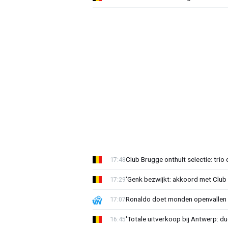
Club Brugge onthult selectie: trio 
17:48
'Genk bezwijkt: akkoord met Club
17:29
Ronaldo doet monden openvallen 
17:07
'Totale uitverkoop bij Antwerp: du
16:45