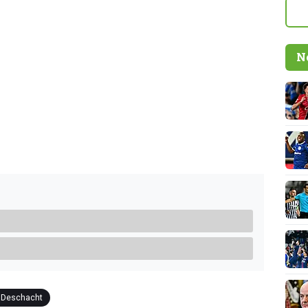
N
r Deschacht