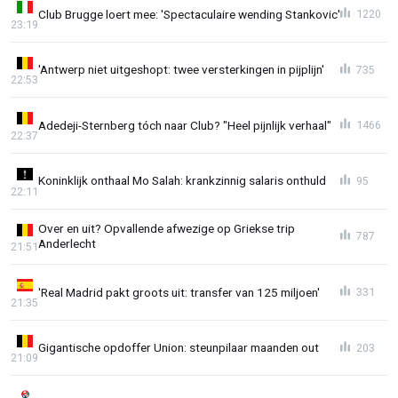
Club Brugge loert mee: 'Spectaculaire wending Stankovic'
1220
23:19
'Antwerp niet uitgeshopt: twee versterkingen in pijplijn'
735
22:53
Adedeji-Sternberg tóch naar Club? "Heel pijnlijk verhaal"
1466
22:37
Koninklijk onthaal Mo Salah: krankzinnig salaris onthuld
95
22:11
Over en uit? Opvallende afwezige op Griekse trip
787
Anderlecht
21:51
'Real Madrid pakt groots uit: transfer van 125 miljoen'
331
21:35
Gigantische opdoffer Union: steunpilaar maanden out
203
21:09