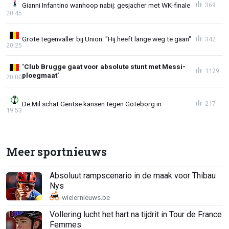
Gianni Infantino wanhoop nabij: gesjacher met WK-finale
369
20:45
Grote tegenvaller bij Union: "Hij heeft lange weg te gaan"
342
20:25
‘Club Brugge gaat voor absolute stunt met Messi-
1129
ploegmaat’
20:00
De Mil schat Gentse kansen tegen Göteborg in
217
19:53
Meer sportnieuws
Absoluut rampscenario in de maak voor Thibau
Nys
Vollering lucht het hart na tijdrit in Tour de France
Femmes