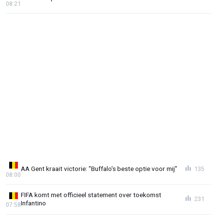
08:21
AA Gent kraait victorie: "Buffalo's beste optie voor mij"
135
08:00
FIFA komt met officieel statement over toekomst
231
Infantino
07:58