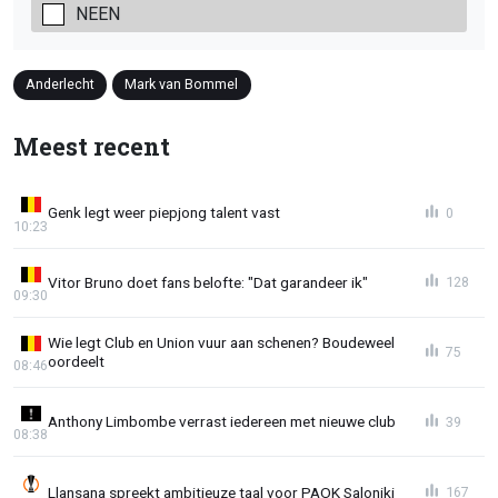
NEEN
Anderlecht
Mark van Bommel
Meest recent
Genk legt weer piepjong talent vast
0
10:23
Vitor Bruno doet fans belofte: "Dat garandeer ik"
128
09:30
Wie legt Club en Union vuur aan schenen? Boudeweel
75
oordeelt
08:46
Anthony Limbombe verrast iedereen met nieuwe club
39
08:38
Llansana spreekt ambitieuze taal voor PAOK Saloniki
167