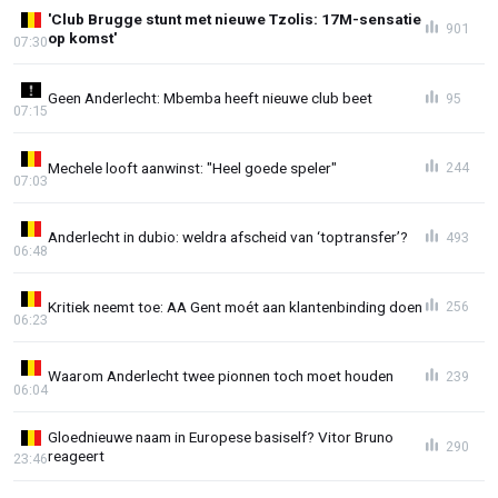
'Club Brugge stunt met nieuwe Tzolis: 17M-sensatie
901
op komst'
07:30
Geen Anderlecht: Mbemba heeft nieuwe club beet
95
07:15
Mechele looft aanwinst: "Heel goede speler"
244
07:03
Anderlecht in dubio: weldra afscheid van ‘toptransfer’?
493
06:48
Kritiek neemt toe: AA Gent moét aan klantenbinding doen
256
06:23
Waarom Anderlecht twee pionnen toch moet houden
239
06:04
Gloednieuwe naam in Europese basiself? Vitor Bruno
290
reageert
23:46