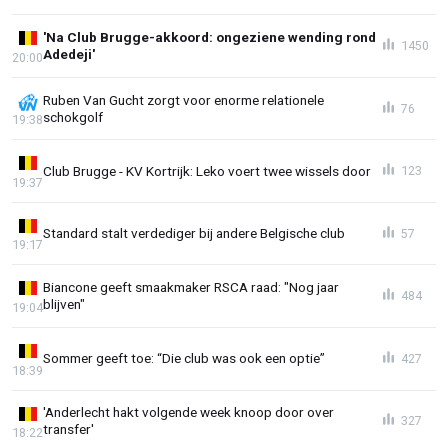
'Na Club Brugge-akkoord: ongeziene wending rond
1450
Adedeji'
20:00
Ruben Van Gucht zorgt voor enorme relationele
76
schokgolf
19:38
Club Brugge - KV Kortrijk: Leko voert twee wissels door
123
19:37
Standard stalt verdediger bij andere Belgische club
57
19:17
Biancone geeft smaakmaker RSCA raad: "Nog jaar
484
blijven"
19:04
Sommer geeft toe: “Die club was ook een optie”
427
18:39
'Anderlecht hakt volgende week knoop door over
327
transfer'
18:22