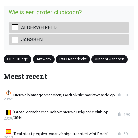
Wie is een groter clubicoon?
ALDERWEIRELD
JANSSEN
Club Brugge
Antwerp
RSC Anderlecht
Vincent Janssen
Meest recent
Nieuwe blamage Vrancken; Godts krikt marktwaarde op
30
23:52
'Grote Verschaeren-schok: nieuwe Belgische club op
193
tafel'
23:36
'Real staat perplex: waanzinnige transfertwist Rodri'
69
23:11