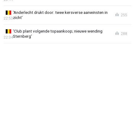
'Anderlecht drukt door: twee kersverse aanwinsten in
255
zicht'
22:53
'Club plant volgende topaankoop; nieuwe wending
288
Sternberg'
22:34