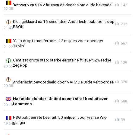
'Antwerp en STVV kruisen de degens om oude bekende'
147
22:08
Klus geklaard na 16 seconden: Anderlecht pakt bonus op
212
PAOK
21:43
'Club dropt transferbom: 12 miljoen voor opvolger
667
Tzolis'
21:22
Gent zet grote stap: sterke eerste helft levert Zweedse
129
zege op
20:55
Anderlecht bevoordeeld door VAR? De Bilde velt oordeel
326
20:38
Na fatale blunder: United neemt straf besluit over
588
Lammens
20:10
PSG pakt eerste keer uit: 50 miljoen voor Franse WK-
39
ganger
19:54