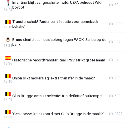
Infantino blijft aangeschoten wild: UEFA behoudt WK-
82
boycot
19:42
Transferschok! 'Anderlecht in actie voor comeback
1308
Lukaku'
19:13
Bruno sleutelt aan basisploeg tegen PAOK, Saliba op de
132
bank
18:51
Historische recordtransfer Real; PSV strikt grote naam
84
18:36
Union slikt mokerslag: extra transfer in de maak?
298
18:10
Club Brugge onthult selectie: trio definitief buitenspel
509
17:48
'Genk bezwijkt: akkoord met Club Brugge in de maak?'
1509
17:29