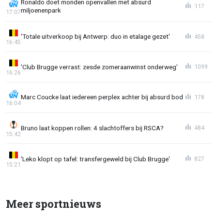
Ronaldo doet monden openvallen met absurd
117
miljoenenpark
17:07
'Totale uitverkoop bij Antwerp: duo in etalage gezet'
458
16:45
'Club Brugge verrast: zesde zomeraanwinst onderweg'
1099
16:26
Marc Coucke laat iedereen perplex achter bij absurd bod
178
16:04
Bruno laat koppen rollen: 4 slachtoffers bij RSCA?
484
15:42
'Leko klopt op tafel: transfergeweld bij Club Brugge'
827
15:21
Meer sportnieuws