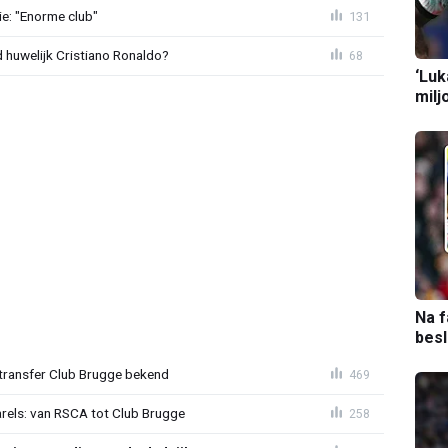
e: "Enorme club"
131
huwelijk Cristiano Ronaldo?
68
‘Luk
milj
Na f
bes
ransfer Club Brugge bekend
469
arels: van RSCA tot Club Brugge
258