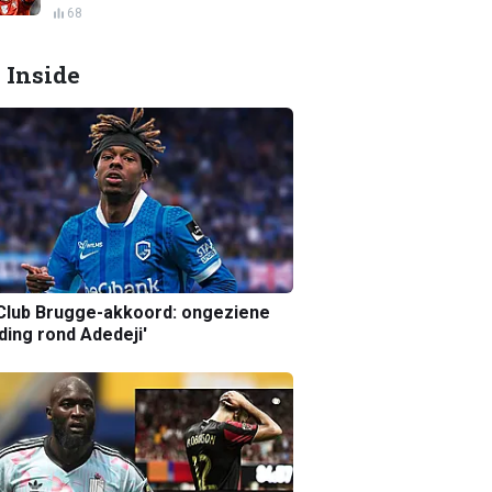
68
 Inside
Club Brugge-akkoord: ongeziene
ing rond Adedeji'