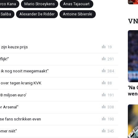
rco Kana
Mario Stroeykens
Anas Tajaouart
 Saliba
Alexander De Ridder
Antoine Sibierski
VN
zijn keuze prijs
19
ijk!"
291
eb ik nog nooit meegemaakt"
384
er over tegen kranig KVK
88
'Na 
wend
8 miljoen euro'
191
or Arsenal"
338
se fans schrikken even
190
mer niét"
345