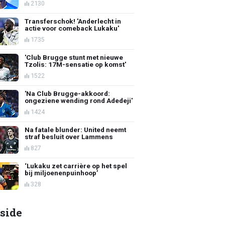
2130
Transferschok! 'Anderlecht in
actie voor comeback Lukaku'
1735
'Club Brugge stunt met nieuwe
Tzolis: 17M-sensatie op komst'
1522
'Na Club Brugge-akkoord:
ongeziene wending rond Adedeji'
1424
Na fatale blunder: United neemt
straf besluit over Lammens
827
‘Lukaku zet carrière op het spel
bij miljoenenpuinhoop’
328
side