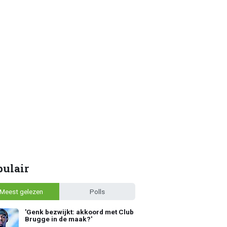
pulair
Meest gelezen
Polls
'Genk bezwijkt: akkoord met Club
Brugge in de maak?'