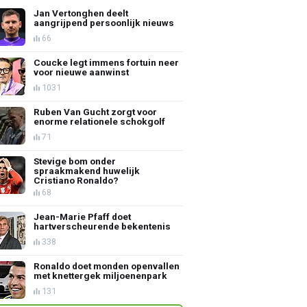
Jan Vertonghen deelt
aangrijpend persoonlijk nieuws
66
Coucke legt immens fortuin neer
voor nieuwe aanwinst
1031
Ruben Van Gucht zorgt voor
enorme relationele schokgolf
71
Stevige bom onder
spraakmakend huwelijk
Cristiano Ronaldo?
68
Jean-Marie Pfaff doet
hartverscheurende bekentenis
338
Ronaldo doet monden openvallen
met knettergek miljoenenpark
131