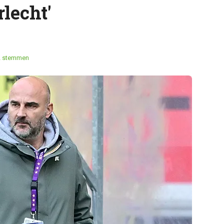
lecht'
2 stemmen