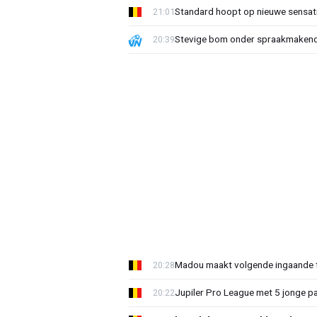
Standard hoopt op nieuwe sensati
21:01
Stevige bom onder spraakmakend 
20:39
Madou maakt volgende ingaande t
20:28
Jupiler Pro League met 5 jonge p
20:22