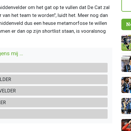
iddenvelder om het gat op te vullen dat De Cat zal
r van het team te worden", luidt het. Meer nog dan
et middenveld dus een heuse metamorfose te willen
N
en er dan op zijn shortlist staan, is vooralsnog
ens mij ...
ELDER
VELDER
LER