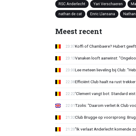
RSC Anderlecht
Yari Verschaeren
Ma
nathan de cat
Enric Llansana
Nathan
Meest recent
Koffi of Chambaere? Hubert geeft 
23:37
Vanaken looft aanwinst: "Ongeloofl
23:13
Lee meteen lieveling bij Club: "H
23:00
Efficiënt Club haalt na rust trekk
22:38
'Clement vangt bot: Standard eist 
22:22
Tzolis: "Daarom verliet ik Club vo
22:01
Club Brugge op voorsprong: Brug
21:32
"Ik verlaat Anderlecht komende zo
21:20