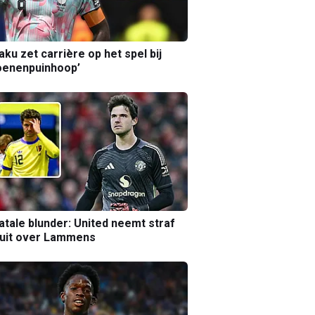
aku zet carrière op het spel bij
oenenpuinhoop’
atale blunder: United neemt straf
luit over Lammens