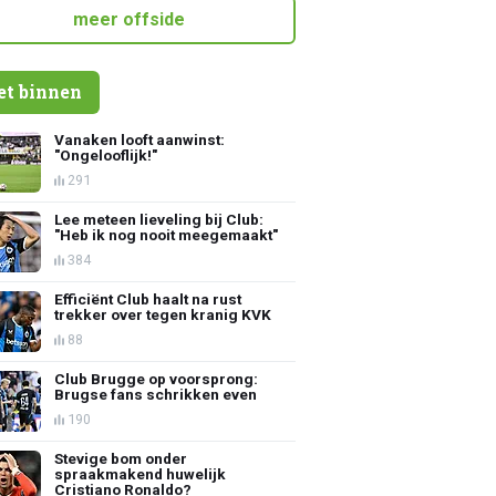
meer offside
et binnen
Vanaken looft aanwinst:
"Ongelooflijk!"
291
Lee meteen lieveling bij Club:
"Heb ik nog nooit meegemaakt"
384
Efficiënt Club haalt na rust
trekker over tegen kranig KVK
88
Club Brugge op voorsprong:
Brugse fans schrikken even
190
Stevige bom onder
spraakmakend huwelijk
Cristiano Ronaldo?