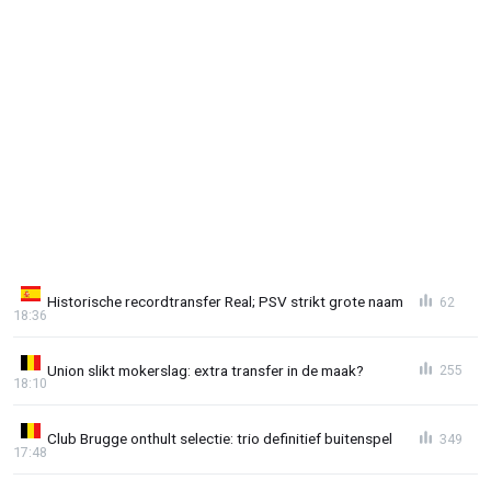
Historische recordtransfer Real; PSV strikt grote naam
62
18:36
Union slikt mokerslag: extra transfer in de maak?
255
18:10
Club Brugge onthult selectie: trio definitief buitenspel
349
17:48