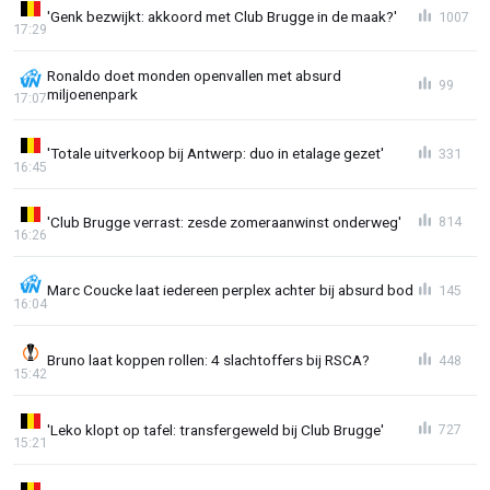
'Genk bezwijkt: akkoord met Club Brugge in de maak?'
1007
17:29
Ronaldo doet monden openvallen met absurd
99
miljoenenpark
17:07
'Totale uitverkoop bij Antwerp: duo in etalage gezet'
331
16:45
'Club Brugge verrast: zesde zomeraanwinst onderweg'
814
16:26
Marc Coucke laat iedereen perplex achter bij absurd bod
145
16:04
Bruno laat koppen rollen: 4 slachtoffers bij RSCA?
448
15:42
'Leko klopt op tafel: transfergeweld bij Club Brugge'
727
15:21