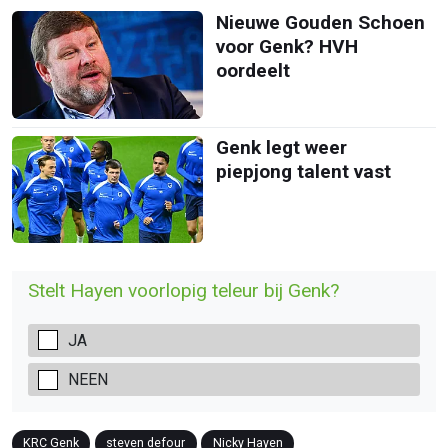
Nieuwe Gouden Schoen
voor Genk? HVH
oordeelt
Genk legt weer
piepjong talent vast
Stelt Hayen voorlopig teleur bij Genk?
JA
NEEN
KRC Genk
steven defour
Nicky Hayen