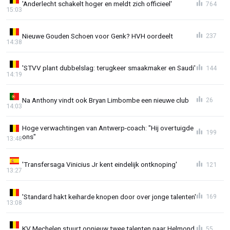
'Anderlecht schakelt hoger en meldt zich officieel'
764
15:03
Nieuwe Gouden Schoen voor Genk? HVH oordeelt
237
14:38
'STVV plant dubbelslag: terugkeer smaakmaker en Saudi'
144
14:19
Na Anthony vindt ook Bryan Limbombe een nieuwe club
26
14:03
Hoge verwachtingen van Antwerp-coach: "Hij overtuigde
199
ons"
13:48
'Transfersaga Vinicius Jr kent eindelijk ontknoping'
121
13:27
'Standard hakt keiharde knopen door over jonge talenten'
169
13:08
KV Mechelen stuurt opnieuw twee talenten naar Helmond
55