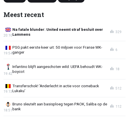
Meest recent
Na fatale blunder: United neemt straf besluit over
329
Lammens
20:10
PSG pakt eerste keer uit: 50 miljoen voor Franse WK-
6
ganger
19:54
Infantino blijft aangeschoten wild: UEFA behoudt WK-
18
boycot
19:42
Transferschok! 'Anderlecht in actie voor comeback
512
Lukaku'
19:13
Bruno sleutelt aan basisploeg tegen PAOK, Saliba op de
112
bank
18:51