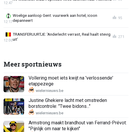
12:47
Woelige aanloop Gent: vuurwerk aan hotel, icoon
95
depanneert
12:17
TRANSFERUURTJE: 'Anderlecht verrast, Real haalt stevig
271
uit'
12:00
Meer sportnieuws
Vollering moet iets kwijt na 'verlossende'
etappezege
Justine Ghekiere lacht met omstreden
borstcontrole: "Twee bidons..."
Armstrong maakt brandhout van Ferrand-Prévot:
"Pijnlijk om naar te kijken"