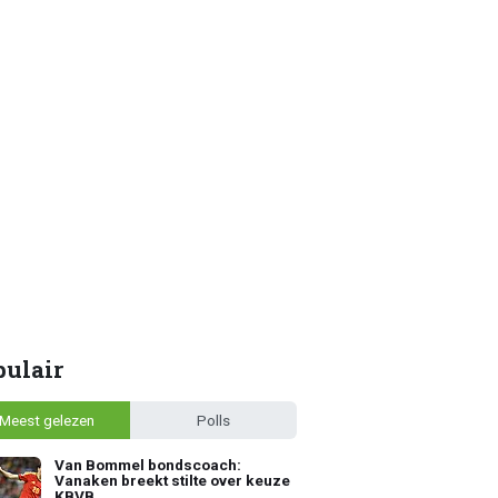
pulair
Meest gelezen
Polls
Van Bommel bondscoach:
Vanaken breekt stilte over keuze
KBVB