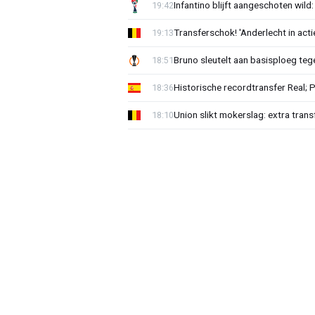
Infantino blijft aangeschoten wi
19:42
Transferschok! 'Anderlecht in ac
19:13
Bruno sleutelt aan basisploeg te
18:51
Historische recordtransfer Real; 
18:36
Union slikt mokerslag: extra trans
18:10