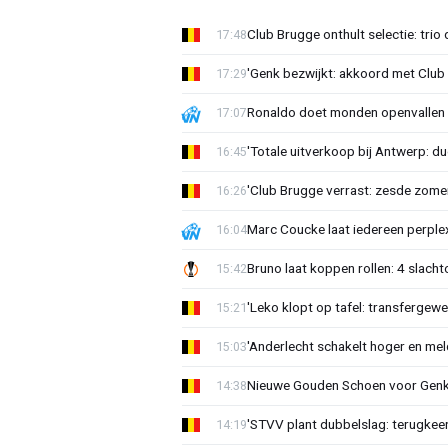
Club Brugge onthult selectie: trio 
17:48
'Genk bezwijkt: akkoord met Club
17:29
Ronaldo doet monden openvallen 
17:07
'Totale uitverkoop bij Antwerp: du
16:45
'Club Brugge verrast: zesde zom
16:26
Marc Coucke laat iedereen perplex
16:04
Bruno laat koppen rollen: 4 slacht
15:42
'Leko klopt op tafel: transfergewe
15:21
'Anderlecht schakelt hoger en meldt
15:03
Nieuwe Gouden Schoen voor Genk
14:38
'STVV plant dubbelslag: terugkee
14:19