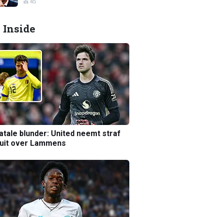
45
 Inside
atale blunder: United neemt straf
luit over Lammens