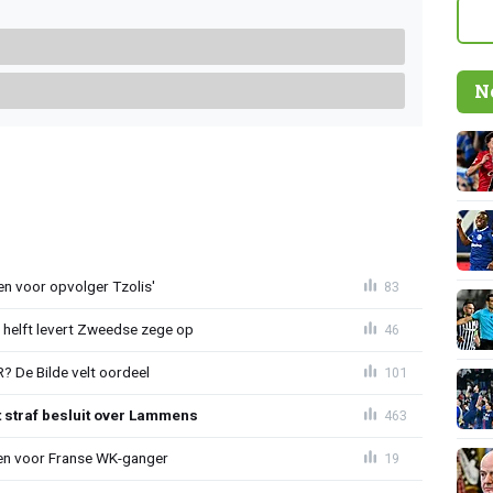
N
en voor opvolger Tzolis'
83
e helft levert Zweedse zege op
46
 De Bilde velt oordeel
101
t straf besluit over Lammens
463
oen voor Franse WK-ganger
19