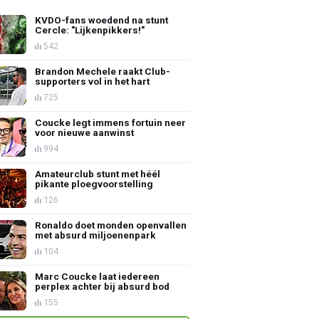
KVDO-fans woedend na stunt
Cercle: "Lijkenpikkers!"
542
Brandon Mechele raakt Club-
supporters vol in het hart
725
Coucke legt immens fortuin neer
voor nieuwe aanwinst
994
Amateurclub stunt met héél
pikante ploegvoorstelling
126
Ronaldo doet monden openvallen
met absurd miljoenenpark
104
Marc Coucke laat iedereen
perplex achter bij absurd bod
155