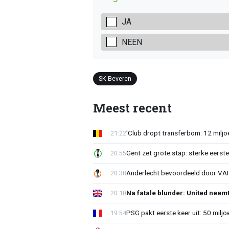
JA
NEEN
SK Beveren
Meest recent
'Club dropt transferbom: 12 miljo
21:22
Gent zet grote stap: sterke eerst
20:55
Anderlecht bevoordeeld door VAR?
20:38
Na fatale blunder: United neem
20:10
PSG pakt eerste keer uit: 50 milj
19:54