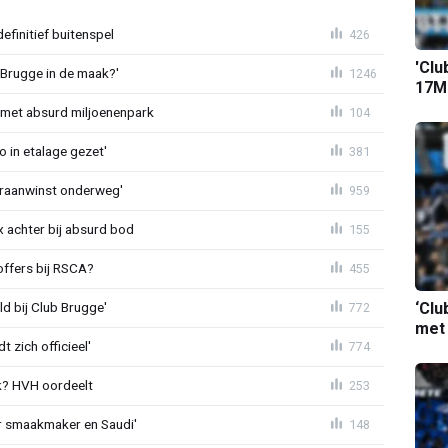
definitief buitenspel
426
'Clu
 Brugge in de maak?'
1246
17M-
met absurd miljoenenpark
104
o in etalage gezet'
381
eraanwinst onderweg'
959
 achter bij absurd bod
155
offers bij RSCA?
455
‘Clu
ld bij Club Brugge'
772
met
 zich officieel'
774
? HVH oordeelt
253
r smaakmaker en Saudi'
148