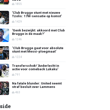
1855
'Club Brugge stunt met nieuwe
Tzolis: 17M-sensatie op komst'
1429
'Genk bezwijkt: akkoord met Club
Brugge in de maak?'
1246
‘Club Brugge gaat voor absolute
stunt met Messi-ploegmaat’
1224
Transferschok! 'Anderlecht in
actie voor comeback Lukaku'
791
Na fatale blunder: United neemt
straf besluit over Lammens
463
side