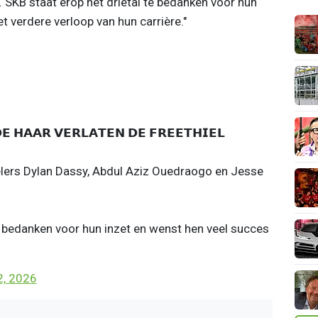
 SKB staat erop het drietal te bedanken voor hun
t verdere verloop van hun carrière."
𝗘 𝗛𝗔𝗔𝗥 𝗩𝗘𝗥𝗟𝗔𝗧𝗘𝗡 𝗗𝗘 𝗙𝗥𝗘𝗘𝗧𝗛𝗜𝗘𝗟
lers Dylan Dassy, Abdul Aziz Ouedraogo en Jesse
e bedanken voor hun inzet en wenst hen veel succes
2, 2026