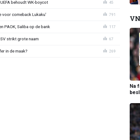
ld: UEFA behoudt WK-boycot
45
tie voor comeback Lukaku'
791
VN
gen PAOK, Saliba op de bank
117
PSV strikt grote naam
67
fer in de maak?
269
Na f
bes