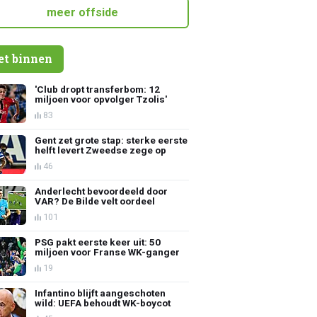
meer offside
et binnen
'Club dropt transferbom: 12
miljoen voor opvolger Tzolis'
83
Gent zet grote stap: sterke eerste
helft levert Zweedse zege op
46
Anderlecht bevoordeeld door
VAR? De Bilde velt oordeel
101
PSG pakt eerste keer uit: 50
miljoen voor Franse WK-ganger
19
Infantino blijft aangeschoten
wild: UEFA behoudt WK-boycot