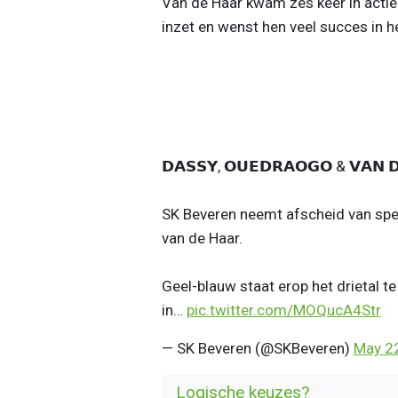
Van de Haar kwam zes keer in actie.
inzet en wenst hen veel succes in he
𝗗𝗔𝗦𝗦𝗬, 𝗢𝗨𝗘𝗗𝗥𝗔𝗢𝗚𝗢 & 𝗩𝗔𝗡 𝗗
SK Beveren neemt afscheid van spe
van de Haar.
Geel-blauw staat erop het drietal t
in…
pic.twitter.com/MOQucA4Str
— SK Beveren (@SKBeveren)
May 2
Logische keuzes?