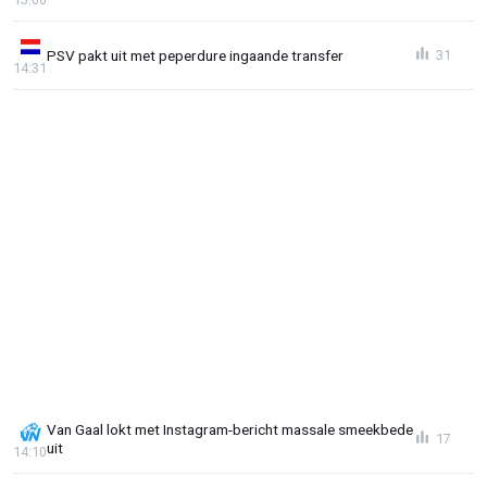
PSV pakt uit met peperdure ingaande transfer
31
14:31
Van Gaal lokt met Instagram-bericht massale smeekbede
17
uit
14:10