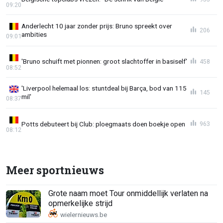
09:20
Anderlecht 10 jaar zonder prijs: Bruno spreekt over
206
ambities
09:01
'Bruno schuift met pionnen: groot slachtoffer in basiself'
458
08:52
'Liverpool helemaal los: stuntdeal bij Barça, bod van 115
145
mil'
08:37
Potts debuteert bij Club: ploegmaats doen boekje open
963
08:12
Meer sportnieuws
Grote naam moet Tour onmiddellijk verlaten na
opmerkelijke strijd