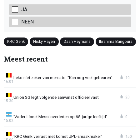
JA
NEEN
KRC Genk
Nicky Hayen
Daan Heymans
Ibrahima Bangoura
Meest recent
Leko niet zeker van mercato: "Kan nog veel gebeuren"
10
16:01
Union SG legt volgende aanwinst officieel vast
20
15:30
'Vader Lionel Messi overleden op 68-jarige leeftijd'
0
15:02
'KRC Genk verrast met komst JPL-smaakmaker'
150
15:00