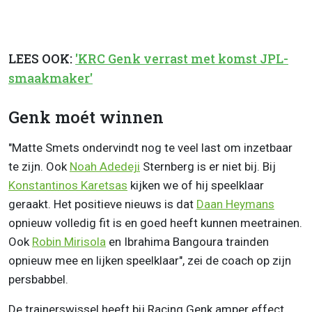
LEES OOK:
'KRC Genk verrast met komst JPL-
smaakmaker'
Genk moét winnen
"Matte Smets ondervindt nog te veel last om inzetbaar
te zijn. Ook
Noah Adedeji
Sternberg is er niet bij. Bij
Konstantinos Karetsas
kijken we of hij speelklaar
geraakt. Het positieve nieuws is dat
Daan Heymans
opnieuw volledig fit is en goed heeft kunnen meetrainen.
Ook
Robin Mirisola
en Ibrahima Bangoura trainden
opnieuw mee en lijken speelklaar", zei de coach op zijn
persbabbel.
De trainerswissel heeft bij Racing Genk amper effect