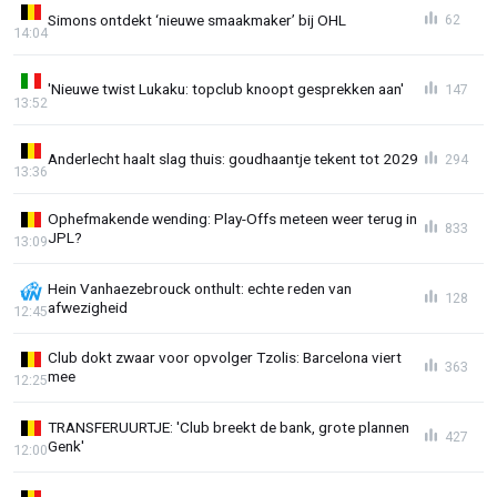
Simons ontdekt ‘nieuwe smaakmaker’ bij OHL
62
14:04
'Nieuwe twist Lukaku: topclub knoopt gesprekken aan'
147
13:52
Anderlecht haalt slag thuis: goudhaantje tekent tot 2029
294
13:36
Ophefmakende wending: Play-Offs meteen weer terug in
833
JPL?
13:09
Hein Vanhaezebrouck onthult: echte reden van
128
afwezigheid
12:45
Club dokt zwaar voor opvolger Tzolis: Barcelona viert
363
mee
12:25
TRANSFERUURTJE: 'Club breekt de bank, grote plannen
427
Genk'
12:00