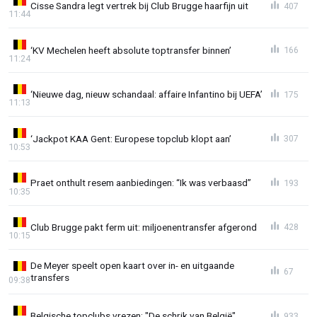
Cisse Sandra legt vertrek bij Club Brugge haarfijn uit
407
11:44
‘KV Mechelen heeft absolute toptransfer binnen’
166
11:24
‘Nieuwe dag, nieuw schandaal: affaire Infantino bij UEFA’
175
11:13
‘Jackpot KAA Gent: Europese topclub klopt aan’
307
10:53
Praet onthult resem aanbiedingen: “Ik was verbaasd”
193
10:35
Club Brugge pakt ferm uit: miljoenentransfer afgerond
428
10:15
De Meyer speelt open kaart over in- en uitgaande
67
transfers
09:38
Belgische topclubs vrezen: "De schrik van België"
933