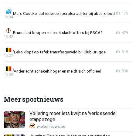
Marc Coucke laat iedereen perplex achter bij absurd bod
175
16:04
Bruno laat koppen rollen: 4 slachtoffers bij RSCA?
479
15:42
'Leko klopt op tafel: transfergeweld bij Club Brugge'
819
15:21
'Anderlecht schakelt hoger en meldt zich officieel'
830
15:03
Meer sportnieuws
Vollering moet iets kwijt na 'verlossende'
etappezege