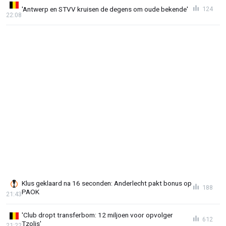
'Antwerp en STVV kruisen de degens om oude bekende'
124
22:08
Klus geklaard na 16 seconden: Anderlecht pakt bonus op
188
PAOK
21:43
'Club dropt transferbom: 12 miljoen voor opvolger
612
Tzolis'
21:22