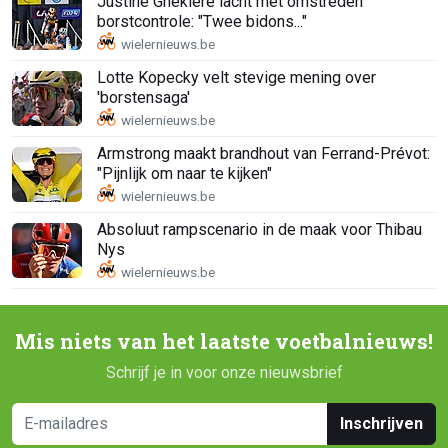
Justine Ghekiere lacht met omstreden
borstcontrole: "Twee bidons..."
Lotte Kopecky velt stevige mening over
'borstensaga'
Armstrong maakt brandhout van Ferrand-Prévot:
"Pijnlijk om naar te kijken"
Absoluut rampscenario in de maak voor Thibau
Nys
Mis niets van het laatste voetbalnieuws!
Schrijf je in voor onze nieuwsbrief
Inschrijven