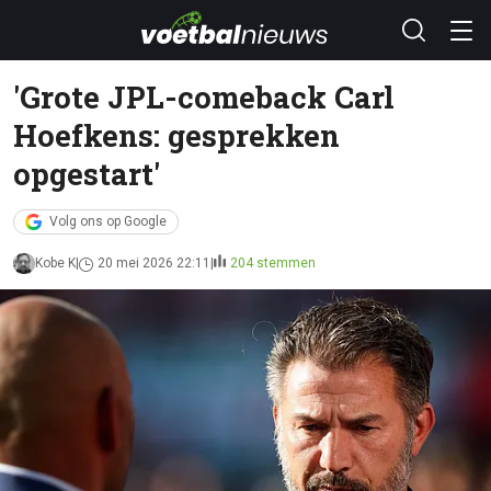
'Grote JPL-comeback Carl
Hoefkens: gesprekken
opgestart'
Volg ons op Google
Kobe K
20 mei 2026 22:11
204 stemmen