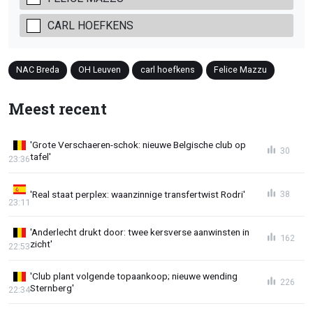
CARL HOEFKENS
NAC Breda
OH Leuven
carl hoefkens
Felice Mazzu
Meest recent
'Grote Verschaeren-schok: nieuwe Belgische club op
30
tafel'
23:36
'Real staat perplex: waanzinnige transfertwist Rodri'
38
23:11
'Anderlecht drukt door: twee kersverse aanwinsten in
162
zicht'
22:53
'Club plant volgende topaankoop; nieuwe wending
226
Sternberg'
22:34