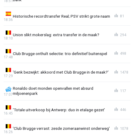
18:51
Historische recordtransfer Real; PSV strikt grote naam
81
18:36
Union slikt mokerslag: extra transfer in de maak?
294
18:10
Club Brugge onthult selectie: trio definitief buitenspel
498
17:48
'Genk bezwijkt: akkoord met Club Brugge in de maak?'
1478
17:29
Ronaldo doet monden openvallen met absurd
117
miljoenenpark
17:07
'Totale uitverkoop bij Antwerp: duo in etalage gezet'
446
16:45
'Club Brugge verrast: zesde zomeraanwinst onderweg'
1078
16:26