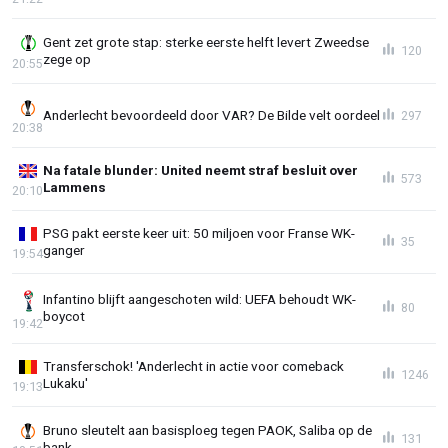
Gent zet grote stap: sterke eerste helft levert Zweedse
120
zege op
20:55
Anderlecht bevoordeeld door VAR? De Bilde velt oordeel
297
20:38
Na fatale blunder: United neemt straf besluit over
573
Lammens
20:10
PSG pakt eerste keer uit: 50 miljoen voor Franse WK-
35
ganger
19:54
Infantino blijft aangeschoten wild: UEFA behoudt WK-
80
boycot
19:42
Transferschok! 'Anderlecht in actie voor comeback
1246
Lukaku'
19:13
Bruno sleutelt aan basisploeg tegen PAOK, Saliba op de
131
bank