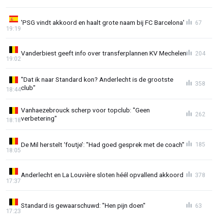
'PSG vindt akkoord en haalt grote naam bij FC Barcelona'
67
19:19
Vanderbiest geeft info over transferplannen KV Mechelen
204
19:02
"Dat ik naar Standard kon? Anderlecht is de grootste
358
club"
18:44
Vanhaezebrouck scherp voor topclub: "Geen
262
verbetering"
18:18
De Mil herstelt ‘foutje’: "Had goed gesprek met de coach"
185
18:05
Anderlecht en La Louvière sloten héél opvallend akkoord
378
17:37
Standard is gewaarschuwd: "Hen pijn doen"
63
17:23