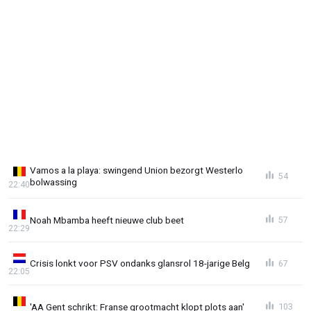
Vamos a la playa: swingend Union bezorgt Westerlo
54
bolwassing
22:40
Noah Mbamba heeft nieuwe club beet
57
22:29
Crisis lonkt voor PSV ondanks glansrol 18-jarige Belg
67
22:05
'AA Gent schrikt: Franse grootmacht klopt plots aan'
103