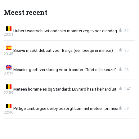
Meest recent
Hubert waarschuwt ondanks monsterzege voor dinsdag
32
23:51
Bisiwu maakt debuut voor Barça (een beetje in mineur)
95
23:45
Meunier geeft verklaring voor transfer: "Niet mijn keuze"
96
23:19
Meteen hommeles bij Standard: Euvrard haalt keihard uit
147
22:59
Pittige Limburgse derby bezorgt Lommel meteen primeur
59
22:46