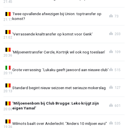
21:45
Twee opvallende afwezigen bij Union: toptransfer op
73
komst?
21:17
'Verrassende knaltransfer op komst voor Genk'
203
21:02
'Miljoenentransfer Cercle, Kortrijk wil ook nog toeslaan'
109
20:36
Grote verrassing: 'Lukaku geeft jawoord aan nieuwe club'
515
20:19
Standard begint nieuw seizoen met serieuze mokerslag
127
20:13
‘Miljoenenbom bij Club Brugge: Leko krijgt zijn
601
eigen Yamal’
20:00
Wilmots baalt over Anderlecht: "Anders 10 miljoen euro"
535
19:36