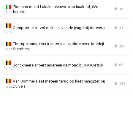
‘Romano meldt Lukaku-nieuws: club haakt af, één
10
favoriet’
16:12
Compper trekt vol de kaart van de jeugd bij Antwerp
41
15:45
Thorup kondigt vertrekker aan: update over Adedeji-
305
Sternberg
15:25
Jonckheere snoert iedereen de mond bij KV Kortrijk
83
15:12
Van Bommel slaat meteen terug op heet hangijzer bij
139
Duivels
14:44