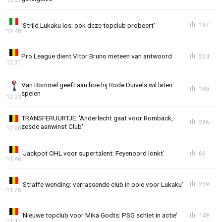
'Strijd Lukaku los: ook deze topclub probeert'
187
12:48
Pro League dient Vitor Bruno meteen van antwoord
224
12:31
Van Bommel geeft aan hoe hij Rode Duivels wil laten
180
spelen
12:23
TRANSFERUURTJE: 'Anderlecht gaat voor Romback,
286
zesde aanwinst Club'
12:00
‘Jackpot OHL voor supertalent: Feyenoord lonkt’
66
11:46
‘Straffe wending: verrassende club in pole voor Lukaku’
259
11:25
‘Nieuwe topclub voor Mika Godts: PSG schiet in actie’
149
11:11