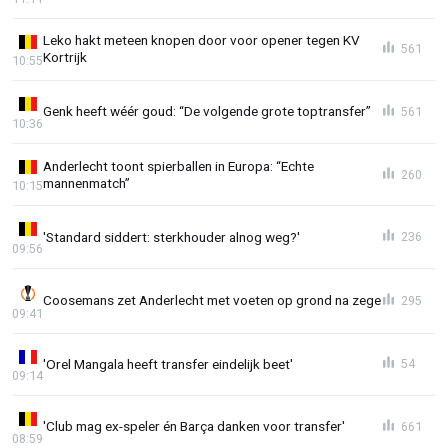
Leko hakt meteen knopen door voor opener tegen KV
561
Kortrijk
10:55
Genk heeft wéér goud: “De volgende grote toptransfer”
561
10:36
Anderlecht toont spierballen in Europa: “Echte
260
mannenmatch”
10:15
'Standard siddert: sterkhouder alnog weg?'
236
09:56
Coosemans zet Anderlecht met voeten op grond na zege
295
09:41
'Orel Mangala heeft transfer eindelijk beet'
54
09:14
'Club mag ex-speler én Barça danken voor transfer'
661
08:59