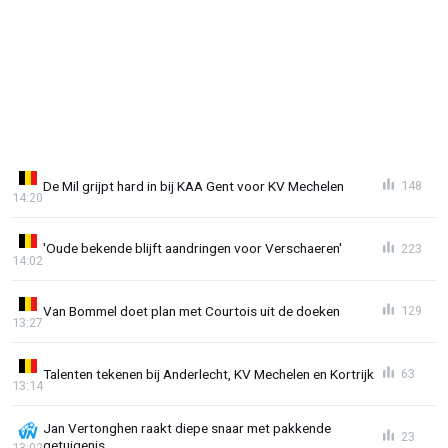
De Mil grijpt hard in bij KAA Gent voor KV Mechelen
148
14:20
'Oude bekende blijft aandringen voor Verschaeren'
223
14:02
Van Bommel doet plan met Courtois uit de doeken
129
13:27
Talenten tekenen bij Anderlecht, KV Mechelen en Kortrijk
63
13:14
Jan Vertonghen raakt diepe snaar met pakkende
23
getuigenis
13:02