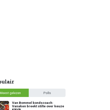
pulair
Meest gelezen
Polls
Van Bommel bondscoach:
Vanaken breekt stilte over keuze
KBVB