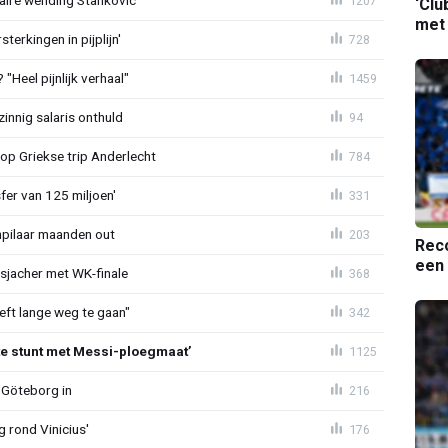
aire wending Stankovic'
1207
‘Clu
met
terkingen in pijplijn'
728
"Heel pijnlijk verhaal"
1459
zinnig salaris onthuld
94
op Griekse trip Anderlecht
784
sfer van 125 miljoen'
331
npilaar maanden out
203
Reco
een 
esjacher met WK-finale
368
eeft lange weg te gaan"
342
te stunt met Messi-ploegmaat’
1125
 Göteborg in
216
g rond Vinicius'
176