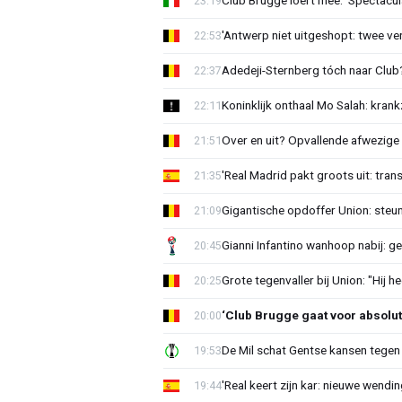
Club Brugge loert mee: 'Spectacul
23:19
'Antwerp niet uitgeshopt: twee vers
22:53
Adedeji-Sternberg tóch naar Club? 
22:37
Koninklijk onthaal Mo Salah: krank
22:11
Over en uit? Opvallende afwezige 
21:51
'Real Madrid pakt groots uit: tran
21:35
Gigantische opdoffer Union: steu
21:09
Gianni Infantino wanhoop nabij: g
20:45
Grote tegenvaller bij Union: "Hij h
20:25
‘Club Brugge gaat voor absolu
20:00
De Mil schat Gentse kansen tegen
19:53
'Real keert zijn kar: nieuwe wendin
19:44