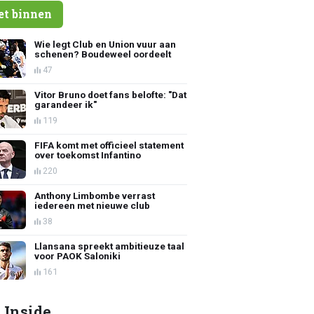
et binnen
Wie legt Club en Union vuur aan
schenen? Boudeweel oordeelt
47
Vitor Bruno doet fans belofte: "Dat
garandeer ik"
119
FIFA komt met officieel statement
over toekomst Infantino
220
Anthony Limbombe verrast
iedereen met nieuwe club
38
Llansana spreekt ambitieuze taal
voor PAOK Saloniki
161
 Inside