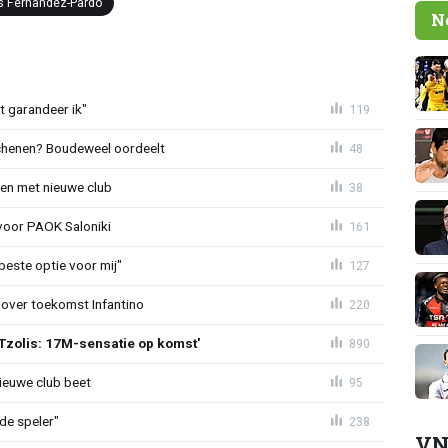
s Fernandez-Pardo
N
t garandeer ik"
119
schenen? Boudeweel oordeelt
48
en met nieuwe club
38
 voor PAOK Saloniki
161
 beste optie voor mij"
127
 over toekomst Infantino
220
Tzolis: 17M-sensatie op komst'
890
ieuwe club beet
95
de speler"
238
VN