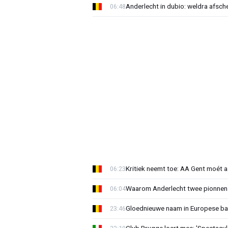
Anderlecht in dubio: weldra afsche
06:48
Kritiek neemt toe: AA Gent moét 
06:23
Waarom Anderlecht twee pionnen
06:04
Gloednieuwe naam in Europese bas
23:46