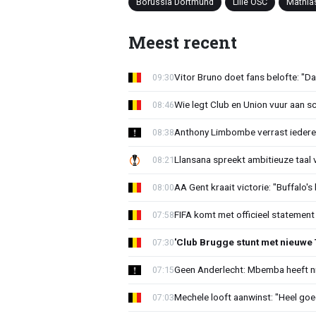
Borussia Dortmund
Lille OSC
Mathia
Meest recent
Vitor Bruno doet fans belofte: "Da
09:30
Wie legt Club en Union vuur aan 
08:46
Anthony Limbombe verrast iedere
08:38
Llansana spreekt ambitieuze taal
08:21
AA Gent kraait victorie: "Buffalo's
08:00
FIFA komt met officieel statement
07:58
'Club Brugge stunt met nieuwe 
07:30
Geen Anderlecht: Mbemba heeft n
07:15
Mechele looft aanwinst: "Heel goe
07:03