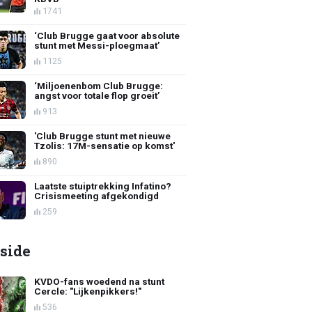
1741
‘Club Brugge gaat voor absolute
stunt met Messi-ploegmaat’
1125
‘Miljoenenbom Club Brugge:
angst voor totale flop groeit’
913
'Club Brugge stunt met nieuwe
Tzolis: 17M-sensatie op komst'
890
Laatste stuiptrekking Infatino?
Crisismeeting afgekondigd
259
side
KVDO-fans woedend na stunt
Cercle: "Lijkenpikkers!"
536