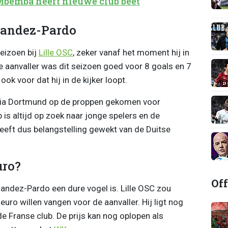
Mbemba heeft nieuwe club beet
nandez-Pardo
eizoen bij
Lille OSC
, zeker vanaf het moment hij in
 aanvaller was dit seizoen goed voor 8 goals en 7
ok voor dat hij in de kijker loopt.
ia Dortmund op de proppen gekomen voor
is altijd op zoek naar jonge spelers en de
eeft dus belangstelling gewekt van de Duitse
uro?
Off
ndez-Pardo een dure vogel is. Lille OSC zou
uro willen vangen voor de aanvaller. Hij ligt nog
e Franse club. De prijs kan nog oplopen als