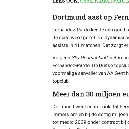
LEES OOK:
Geen Anderlecht: 
Dortmund aast op Fer
Fernandez-Pardo kende een goed s
de spits werd gezet. De dynamische
assists in 41 matchen. Dat zorgt er o
Volgens
Sky Deutschland
is Boruss
Fernandez-Pardo. De Duitse topclub 
voormalige aanvaller van AA Gent h
topclub.
Meer dan 30 miljoen e
Dortmund weet echter ook dat Ferna
immers om en bij de dertig miljoen e
tot medio 2029 onder contract bij d