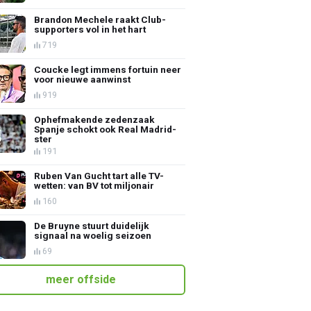
Brandon Mechele raakt Club-
supporters vol in het hart
719
Coucke legt immens fortuin neer
voor nieuwe aanwinst
919
Ophefmakende zedenzaak
Spanje schokt ook Real Madrid-
ster
191
Ruben Van Gucht tart alle TV-
wetten: van BV tot miljonair
160
De Bruyne stuurt duidelijk
signaal na woelig seizoen
69
meer offside