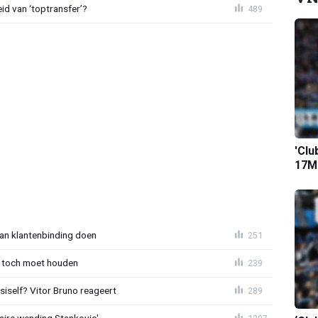
id van ‘toptransfer’?
489
'Clu
17M-
aan klantenbinding doen
251
 toch moet houden
239
iself? Vitor Bruno reageert
289