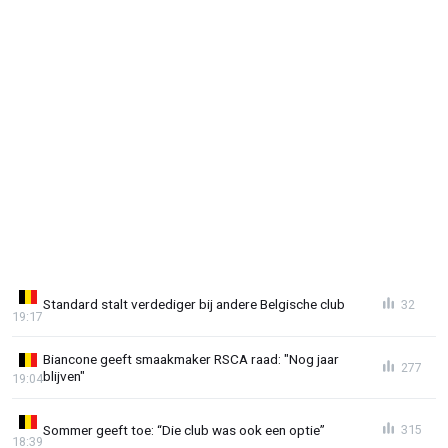
Standard stalt verdediger bij andere Belgische club
32
19:17
Biancone geeft smaakmaker RSCA raad: "Nog jaar
277
blijven"
19:04
Sommer geeft toe: “Die club was ook een optie”
315
18:39