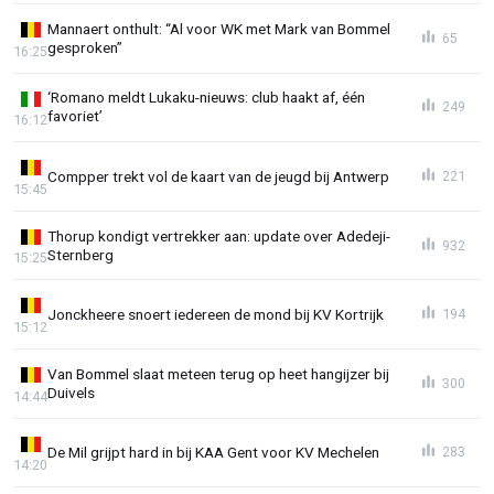
Mannaert onthult: “Al voor WK met Mark van Bommel
65
gesproken”
16:25
‘Romano meldt Lukaku-nieuws: club haakt af, één
249
favoriet’
16:12
Compper trekt vol de kaart van de jeugd bij Antwerp
221
15:45
Thorup kondigt vertrekker aan: update over Adedeji-
932
Sternberg
15:25
Jonckheere snoert iedereen de mond bij KV Kortrijk
194
15:12
Van Bommel slaat meteen terug op heet hangijzer bij
300
Duivels
14:44
De Mil grijpt hard in bij KAA Gent voor KV Mechelen
283
14:20