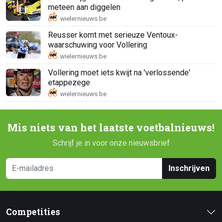
meteen aan diggelen
Reusser komt met serieuze Ventoux-
waarschuwing voor Vollering
Vollering moet iets kwijt na 'verlossende'
etappezege
Mis niets van het laatste voetbalnieuws!
Schrijf je in voor onze nieuwsbrief
Inschrijven
Competities