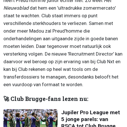
heeft Preud'homme junior echter niet. Zo weet
Het
Nieuwsblad
dat hem een 'ultradrukke zomermercato'
staat te wachten. Club staat immers op punt
verschillende sterkhouders te verliezen. Samen met
onder meer Madou zal Preud'homme die
onderhandelingen aan uitgaande zijde in goede banen
moeten leiden. Daar tegenover moet natuurlijk ook
versterking volgen. De nieuwe 'Recruitment Director' kan
daarvoor wel beroep op zijn ervaring van bij Club Nxt en
kan bij Club rekenen op heel wat tools om de
transferdossiers te managen, desondanks belooft het
een vuurdoop van formaat te worden.
🚀 Club Brugge-fans lezen nu:
Jupiler Pro League met
5 jonge parels: van
RSCA tot Club Brugge