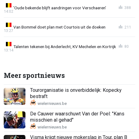
'Oude bekende blijft aandringen voor Verschaeren'
388
14:02
Van Bommel doet plan met Courtois uit de doeken
211
13:27
Talenten tekenen bij Anderlecht, KV Mechelen en Kortrijk
80
13:14
Meer sportnieuws
Tourorganisatie is onverbiddelijk: Kopecky
bestraft
De Cauwer waarschuwt Van der Poel: "Kans
misschien al gehad"
Visma krijgt nieuwe mokerslag in Tour, plan B