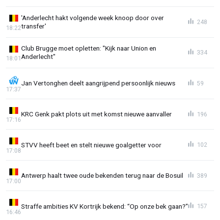
'Anderlecht hakt volgende week knoop door over
248
transfer'
18:22
Club Brugge moet opletten: "Kijk naar Union en
334
Anderlecht"
18:01
Jan Vertonghen deelt aangrijpend persoonlijk nieuws
59
17:37
KRC Genk pakt plots uit met komst nieuwe aanvaller
196
17:16
STVV heeft beet en stelt nieuwe goalgetter voor
102
17:08
Antwerp haalt twee oude bekenden terug naar de Bosuil
389
17:00
Straffe ambities KV Kortrijk bekend: “Op onze bek gaan?”
157
16:46