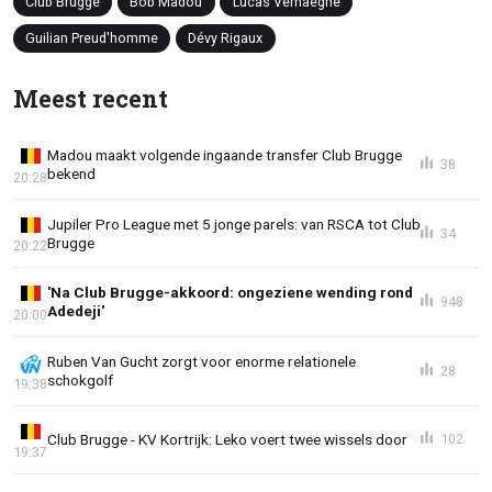
Club Brugge
Bob Madou
Lucas Verhaeghe
Guilian Preud'homme
Dévy Rigaux
Meest recent
Madou maakt volgende ingaande transfer Club Brugge
38
bekend
20:28
Jupiler Pro League met 5 jonge parels: van RSCA tot Club
34
Brugge
20:22
'Na Club Brugge-akkoord: ongeziene wending rond
948
Adedeji'
20:00
Ruben Van Gucht zorgt voor enorme relationele
28
schokgolf
19:38
Club Brugge - KV Kortrijk: Leko voert twee wissels door
102
19:37