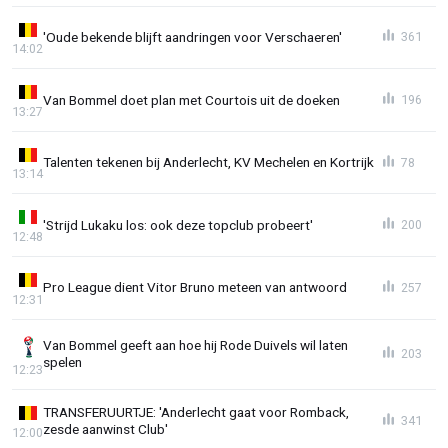
'Oude bekende blijft aandringen voor Verschaeren'
361
14:02
Van Bommel doet plan met Courtois uit de doeken
196
13:27
Talenten tekenen bij Anderlecht, KV Mechelen en Kortrijk
78
13:14
'Strijd Lukaku los: ook deze topclub probeert'
200
12:48
Pro League dient Vitor Bruno meteen van antwoord
257
12:31
Van Bommel geeft aan hoe hij Rode Duivels wil laten
203
spelen
12:23
TRANSFERUURTJE: 'Anderlecht gaat voor Romback,
341
zesde aanwinst Club'
12:00