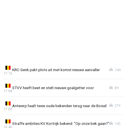
KRC Genk pakt plots uit met komst nieuwe aanvaller
144
17:16
STVV heeft beet en stelt nieuwe goalgetter voor
89
17:08
Antwerp haalt twee oude bekenden terug naar de Bosuil
279
17:00
Straffe ambities KV Kortrijk bekend: “Op onze bek gaan?”
143
16:46