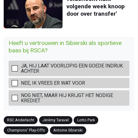
volgende week knoop
door over transfer'
Heeft u vertrouwen in Sibierski als sportieve
baas bij RSCA?
JA, HIJ LAAT VOORLOPIG EEN GOEDE INDRUK
ACHTER
NEE, IK VREES ER WAT VOOR
NOG NIET, MAAR HIJ KRIJGT HET NODIGE
KREDIET
RSC Anderlecht
Jérémy Taravel
Lotto Park
Champions' Play-Offs
Antoine Sibierski