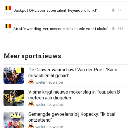
‘Jackpot OHL voor supertalent: Feyenoord lonkt’
77
11:46
‘Straffe wending: verrassende club in pole voor Lukaku’
283
11:25
Meer sportnieuws
De Cauwer waarschuwt Van der Poel: "Kans
misschien al gehad"
Visma krijgt nieuwe mokerslag in Tour, plan B
meteen aan diggelen
Gemengde gevoelens bij Kopecky: "Ik baal
ontzettend"