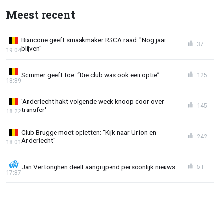
Meest recent
Biancone geeft smaakmaker RSCA raad: "Nog jaar
37
blijven"
19:04
Sommer geeft toe: “Die club was ook een optie”
125
18:39
'Anderlecht hakt volgende week knoop door over
145
transfer'
18:22
Club Brugge moet opletten: "Kijk naar Union en
242
Anderlecht"
18:01
Jan Vertonghen deelt aangrijpend persoonlijk nieuws
51
17:37