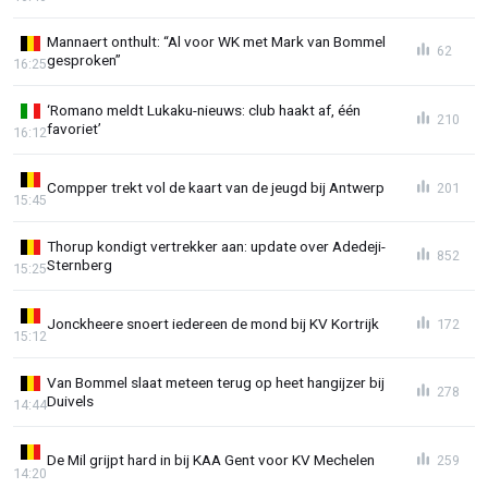
Mannaert onthult: “Al voor WK met Mark van Bommel
62
gesproken”
16:25
‘Romano meldt Lukaku-nieuws: club haakt af, één
210
favoriet’
16:12
Compper trekt vol de kaart van de jeugd bij Antwerp
201
15:45
Thorup kondigt vertrekker aan: update over Adedeji-
852
Sternberg
15:25
Jonckheere snoert iedereen de mond bij KV Kortrijk
172
15:12
Van Bommel slaat meteen terug op heet hangijzer bij
278
Duivels
14:44
De Mil grijpt hard in bij KAA Gent voor KV Mechelen
259
14:20