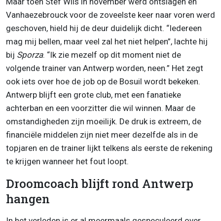
Maar toen Stef Wils in november werd ontslagen en
Vanhaezebrouck voor de zoveelste keer naar voren werd
geschoven, hield hij de deur duidelijk dicht. “Iedereen
mag mij bellen, maar veel zal het niet helpen”, lachte hij
bij
Sporza
. “Ik zie mezelf op dit moment niet de
volgende trainer van Antwerp worden, neen.” Het zegt
ook iets over hoe de job op de Bosuil wordt bekeken.
Antwerp blijft een grote club, met een fanatieke
achterban en een voorzitter die wil winnen. Maar de
omstandigheden zijn moeilijk. De druk is extreem, de
financiële middelen zijn niet meer dezelfde als in de
topjaren en de trainer lijkt telkens als eerste de rekening
te krijgen wanneer het fout loopt.
Droomcoach blijft rond Antwerp
hangen
In het verleden is er al meermaals gespeculeerd over