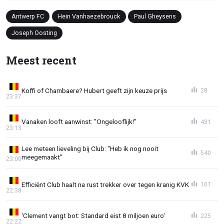
Antwerp FC
Hein Vanhaezebrouck
Paul Gheysens
Joseph Oosting
Meest recent
Koffi of Chambaere? Hubert geeft zijn keuze prijs
28
23:37
Vanaken looft aanwinst: "Ongelooflijk!"
431
23:13
Lee meteen lieveling bij Club: "Heb ik nog nooit
540
meegemaakt"
23:00
Efficiënt Club haalt na rust trekker over tegen kranig KVK
101
22:38
'Clement vangt bot: Standard eist 8 miljoen euro'
225
22:22