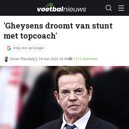
'Gheysens droomt van stunt
met topcoach'
Volg ons op Google
Olivier Plancke
18 mei 2026 20:00
1215 stemmen