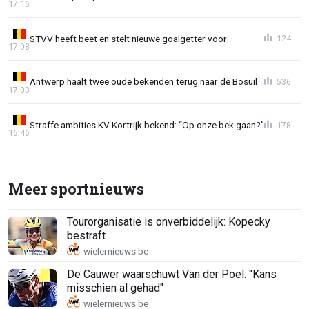
17:16
STVV heeft beet en stelt nieuwe goalgetter voor
124
17:08
Antwerp haalt twee oude bekenden terug naar de Bosuil
536
17:00
Straffe ambities KV Kortrijk bekend: “Op onze bek gaan?”
178
16:46
Meer sportnieuws
Tourorganisatie is onverbiddelijk: Kopecky
bestraft
De Cauwer waarschuwt Van der Poel: "Kans
misschien al gehad"