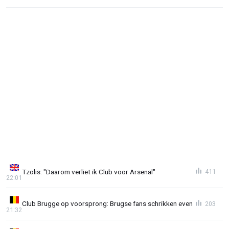
Tzolis: "Daarom verliet ik Club voor Arsenal"
411
22:01
Club Brugge op voorsprong: Brugse fans schrikken even
203
21:32