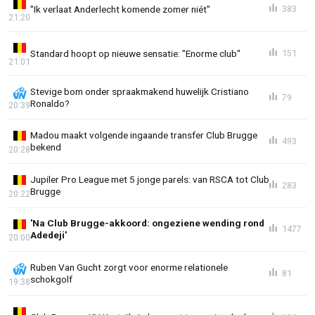
"Ik verlaat Anderlecht komende zomer niét"
383
21:20
Standard hoopt op nieuwe sensatie: "Enorme club"
151
21:01
Stevige bom onder spraakmakend huwelijk Cristiano
79
Ronaldo?
20:39
Madou maakt volgende ingaande transfer Club Brugge
493
bekend
20:28
Jupiler Pro League met 5 jonge parels: van RSCA tot Club
283
Brugge
20:22
'Na Club Brugge-akkoord: ongeziene wending rond
1477
Adedeji'
20:00
Ruben Van Gucht zorgt voor enorme relationele
81
schokgolf
19:38