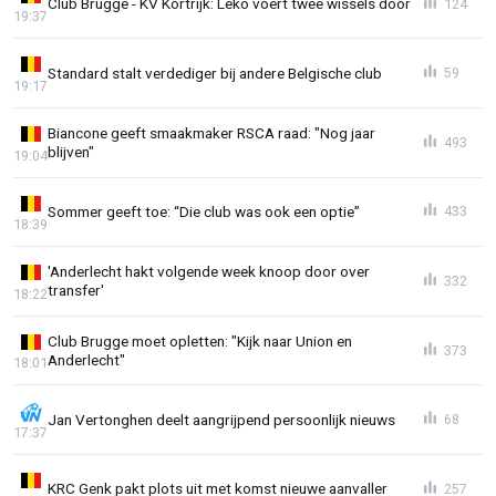
Club Brugge - KV Kortrijk: Leko voert twee wissels door
124
19:37
Standard stalt verdediger bij andere Belgische club
59
19:17
Biancone geeft smaakmaker RSCA raad: "Nog jaar
493
blijven"
19:04
Sommer geeft toe: “Die club was ook een optie”
433
18:39
'Anderlecht hakt volgende week knoop door over
332
transfer'
18:22
Club Brugge moet opletten: "Kijk naar Union en
373
Anderlecht"
18:01
Jan Vertonghen deelt aangrijpend persoonlijk nieuws
68
17:37
KRC Genk pakt plots uit met komst nieuwe aanvaller
257