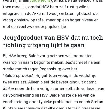
werd hij al aan
Anderlecht
gelinkt. Een uitleenbeurt was
toen moeilijk, omdat HSV hem zelf rustig wilde
integreren in de A-kern. Twee jaar later ligt dezelfde
vraag opnieuw op tafel, maar op een hoger niveau en
met een veel zwaarder prijskaartje.
Jeugdproduct van HSV dat nu toch
richting uitgang lijkt te gaan
Bij HSV kreeg Baldé vorig seizoen wel momenten
waarop hij naam begon te maken.
Bild
schreef na een
sterke match tegen Regensburg over het
“Baldé‑sprookje”. Hij gaf toen vroeg in de wedstrijd
twee assists. Alleen bleef de bevestiging uit daarna.
kicker
noemde hem vorige zomer zelfs de verliezer van
de voorbereiding bij HSV. Baldé miste delen van de
voorbereiding door fysieke problemen en coach Stefan
Kuntz waarschuwde dat elke gemiste trainingssessie