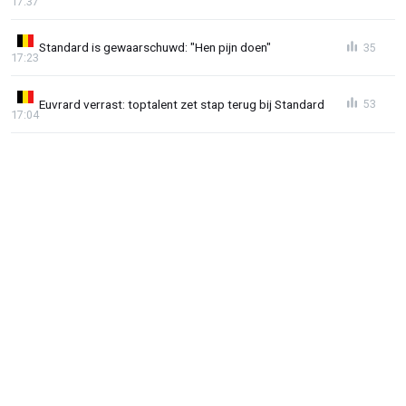
17:37
Standard is gewaarschuwd: "Hen pijn doen"
35
17:23
Euvrard verrast: toptalent zet stap terug bij Standard
53
17:04