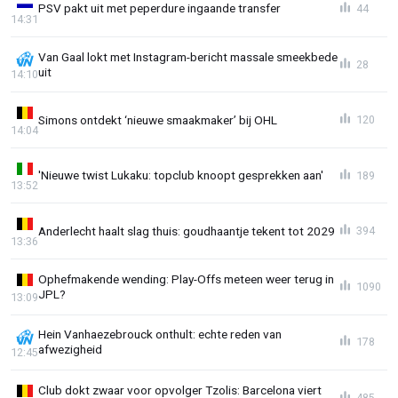
PSV pakt uit met peperdure ingaande transfer
44
14:31
Van Gaal lokt met Instagram-bericht massale smeekbede
28
uit
14:10
Simons ontdekt ‘nieuwe smaakmaker’ bij OHL
120
14:04
'Nieuwe twist Lukaku: topclub knoopt gesprekken aan'
189
13:52
Anderlecht haalt slag thuis: goudhaantje tekent tot 2029
394
13:36
Ophefmakende wending: Play-Offs meteen weer terug in
1090
JPL?
13:09
Hein Vanhaezebrouck onthult: echte reden van
178
afwezigheid
12:45
Club dokt zwaar voor opvolger Tzolis: Barcelona viert
485