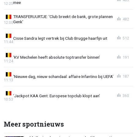
mee
12:25
TRANSFERUURTJE: 'Club breekt de bank, grote plannen
482
Genk'
12:00
Cisse Sandra legt vertrek bij Club Brugge haarfijn uit
512
11:44
‘KV Mechelen heeft absolute toptransfer binnen’
191
11:24
‘Nieuwe dag, nieuw schandaal: affaire Infantino bij UEFA’
187
11:13
‘Jackpot KAA Gent: Europese topclub klopt aan’
360
10:53
Meer sportnieuws