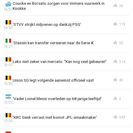
Coucke en Borsato zorgen voor immens vuurwerk in
26
Knokke
16:57
'STVV strijkt miljoenen op dankzij PSG'
113
16:43
'Stassin kan transfer versieren naar de Serie A'
30
16:21
Leko niet zeker van mercato: "Kan nog veel gebeuren"
314
16:01
Union SG legt volgende aanwinst officieel vast
43
15:30
'Vader Lionel Messi overleden op 68-jarige leeftijd'
0
15:02
'KRC Genk verrast met komst JPL-smaakmaker'
343
15:00