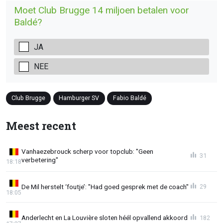
Moet Club Brugge 14 miljoen betalen voor
Baldé?
JA
NEE
Club Brugge
Hamburger SV
Fabio Baldé
Meest recent
Vanhaezebrouck scherp voor topclub: "Geen
31
verbetering"
18:18
De Mil herstelt ‘foutje’: "Had goed gesprek met de coach"
29
18:05
Anderlecht en La Louvière sloten héél opvallend akkoord
182