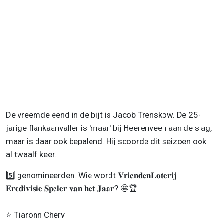
De vreemde eend in de bijt is Jacob Trenskow. De 25-
jarige flankaanvaller is 'maar' bij Heerenveen aan de slag,
maar is daar ook bepalend. Hij scoorde dit seizoen ook
al twaalf keer.
5️⃣ genomineerden. Wie wordt 𝐕𝐫𝐢𝐞𝐧𝐝𝐞𝐧𝐋𝐨𝐭𝐞𝐫𝐢𝐣
𝐄𝐫𝐞𝐝𝐢𝐯𝐢𝐬𝐢𝐞 𝐒𝐩𝐞𝐥𝐞𝐫 𝐯𝐚𝐧 𝐡𝐞𝐭 𝐉𝐚𝐚𝐫? 🤩🏆
⭐ Tjaronn Chery