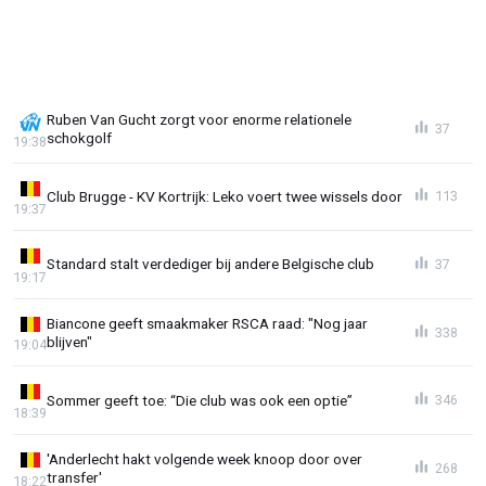
Ruben Van Gucht zorgt voor enorme relationele
37
schokgolf
19:38
Club Brugge - KV Kortrijk: Leko voert twee wissels door
113
19:37
Standard stalt verdediger bij andere Belgische club
37
19:17
Biancone geeft smaakmaker RSCA raad: "Nog jaar
338
blijven"
19:04
Sommer geeft toe: “Die club was ook een optie”
346
18:39
'Anderlecht hakt volgende week knoop door over
268
transfer'
18:22