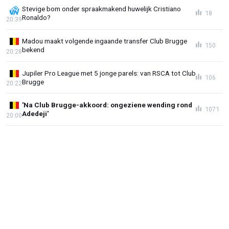
Stevige bom onder spraakmakend huwelijk Cristiano
18
Ronaldo?
20:39
Madou maakt volgende ingaande transfer Club Brugge
150
bekend
20:28
Jupiler Pro League met 5 jonge parels: van RSCA tot Club
106
Brugge
20:22
'Na Club Brugge-akkoord: ongeziene wending rond
1071
Adedeji'
20:00