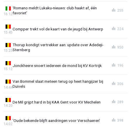
‘Romano meldt Lukaku-nieuws: club haakt af, één
255
favoriet’
16:12
Compper trekt vol de kaart van de jeugd bij Antwerp
224
15:45
Thorup kondigt vertrekker aan: update over Adedeji-
950
Sternberg
15:25
Jonckheere snoert iedereen de mond bij KV Kortrijk
196
15:12
Van Bommel slaat meteen terug op heet hangijzer bij
306
Duivels
14:44
De Mil grijpt hard in bij KAA Gent voor KV Mechelen
289
14:20
'Oude bekende blijft aandringen voor Verschaeren'
398
14:02