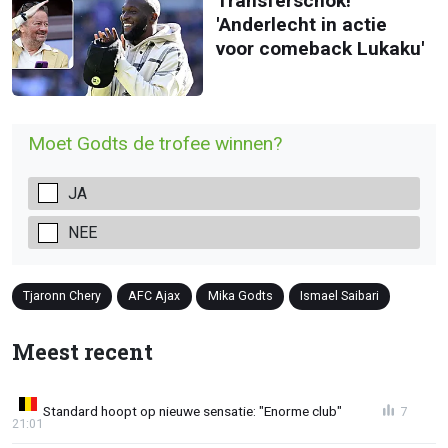
Transferschok!
'Anderlecht in actie
voor comeback Lukaku'
Moet Godts de trofee winnen?
JA
NEE
Tjaronn Chery
AFC Ajax
Mika Godts
Ismael Saibari
Meest recent
Standard hoopt op nieuwe sensatie: "Enorme club"
7
21:01