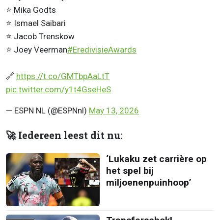
⭐ Mika Godts
⭐ Ismael Saibari
⭐ Jacob Trenskow
⭐ Joey Veerman
#EredivisieAwards
🔗
https://t.co/GMTbpAaLtT
pic.twitter.com/y1t4GseHeS
— ESPN NL (@ESPNnl)
May 13, 2026
🚀 Iedereen leest dit nu:
‘Lukaku zet carrière op
het spel bij
miljoenenpuinhoop’