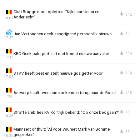
Club Brugge moet opletten: "Kijk naar Union en
342
Anderlecht"
18:01
Jan Vertonghen deelt aangrijpend persoonlijk nieuws
61
17:37
KRC Genk pakt plots uit met komst nieuwe aanvaller
210
17:16
STVV heeft beet en stelt nieuwe goalgetter voor
104
17:08
Antwerp haalt twee oude bekenden terug naar de Bosuil
418
17:00
Straffe ambities KV Kortrijk bekend: “Op onze bek gaan?”
161
16:46
Mannaert onthult: “Al voor WK met Mark van Bommel
68
gesproken”
16:25