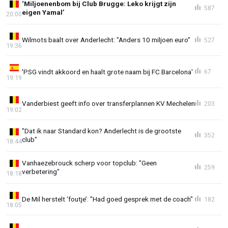
‘Miljoenenbom bij Club Brugge: Leko krijgt zijn
587
eigen Yamal’
20:00
Wilmots baalt over Anderlecht: "Anders 10 miljoen euro"
527
19:36
'PSG vindt akkoord en haalt grote naam bij FC Barcelona'
67
19:19
Vanderbiest geeft info over transferplannen KV Mechelen
203
19:02
"Dat ik naar Standard kon? Anderlecht is de grootste
352
club"
18:44
Vanhaezebrouck scherp voor topclub: "Geen
259
verbetering"
18:18
De Mil herstelt ‘foutje’: "Had goed gesprek met de coach"
182
18:05