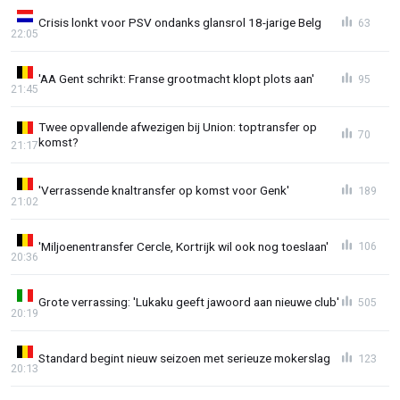
Crisis lonkt voor PSV ondanks glansrol 18-jarige Belg
63
22:05
'AA Gent schrikt: Franse grootmacht klopt plots aan'
95
21:45
Twee opvallende afwezigen bij Union: toptransfer op
70
komst?
21:17
'Verrassende knaltransfer op komst voor Genk'
189
21:02
'Miljoenentransfer Cercle, Kortrijk wil ook nog toeslaan'
106
20:36
Grote verrassing: 'Lukaku geeft jawoord aan nieuwe club'
505
20:19
Standard begint nieuw seizoen met serieuze mokerslag
123
20:13