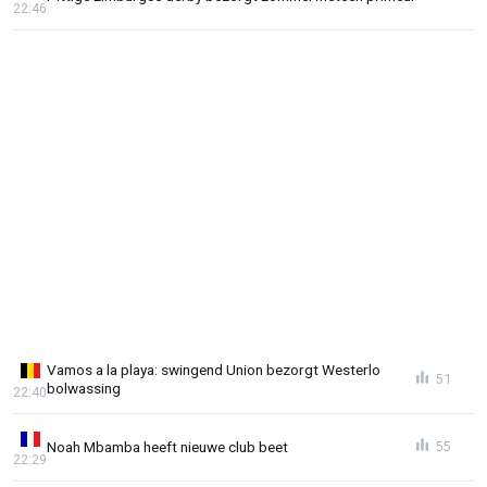
22:46
Vamos a la playa: swingend Union bezorgt Westerlo
51
bolwassing
22:40
Noah Mbamba heeft nieuwe club beet
55
22:29