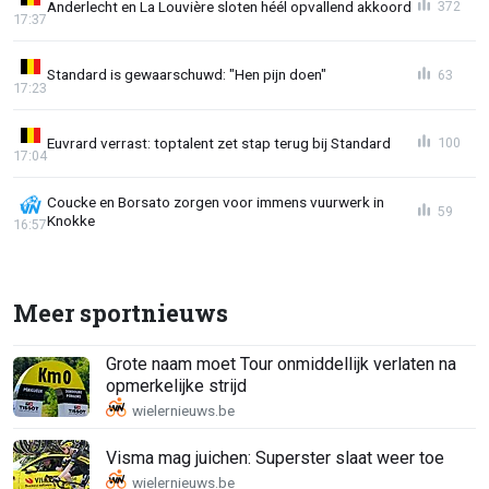
Anderlecht en La Louvière sloten héél opvallend akkoord
372
17:37
Standard is gewaarschuwd: "Hen pijn doen"
63
17:23
Euvrard verrast: toptalent zet stap terug bij Standard
100
17:04
Coucke en Borsato zorgen voor immens vuurwerk in
59
Knokke
16:57
Meer sportnieuws
Grote naam moet Tour onmiddellijk verlaten na
opmerkelijke strijd
Visma mag juichen: Superster slaat weer toe