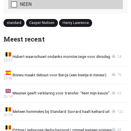
NEEN
standard
Casper Nielsen
Henry Lawrence
Meest recent
Hubert waarschuwt ondanks monsterzege voor dinsdag
24
23:51
Bisiwu maakt debuut voor Barça (een beetje in mineur)
76
23:45
Meunier geeft verklaring voor transfer: "Niet mijn keuze"
62
23:19
Meteen hommeles bij Standard: Euvrard haalt keihard uit
122
22:59
Pittige Limburgse derby bezorgt Lommel meteen primeur
50