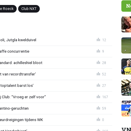
N
e Roeck
Club NXT
poli, Jutgla kwelduivel
12
raffe concurrentie
9
ndard: achilleshiel bloot
28
ht van recordtransfer’
52
 toptalent barst los’
27
Club: “Vroeg er zelf voor”
167
fantino-geruchten
59
eurdreigingen tijdens WK
0
VN