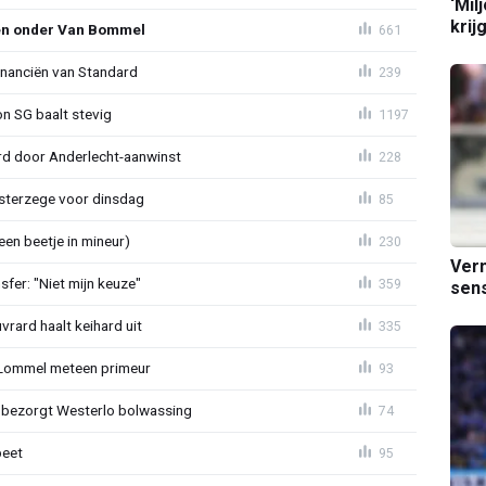
‘Mil
krij
en onder Van Bommel
661
financiën van Standard
239
on SG baalt stevig
1197
d door Anderlecht-aanwinst
228
terzege voor dinsdag
85
en beetje in mineur)
230
Verm
sfer: "Niet mijn keuze"
359
sens
rard haalt keihard uit
335
 Lommel meteen primeur
93
n bezorgt Westerlo bolwassing
74
beet
95