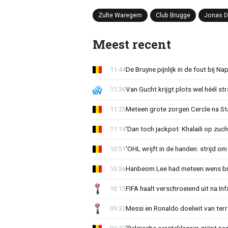
Zulte Waregem
Club Brugge
Jonas D
Meest recent
De Bruyne pijnlijk in de fout bij Na
11:44
Van Gucht krijgt plots wel héél st
11:36
Meteen grote zorgen Cercle na Sta
11:25
‘Dan toch jackpot: Khalaili op zuc
11:14
‘OHL wrijft in de handen: strijd om
10:51
Hanbeom Lee had meteen wens bij 
10:36
FIFA haalt verschroeiend uit na In
10:15
Messi en Ronaldo doelwit van terr
09:32