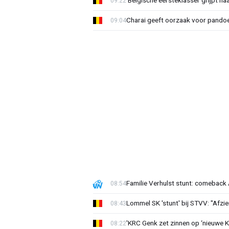
'Belgische eersteklasser grijpt na
09:22
Charai geeft oorzaak voor pandoe
09:04
Familie Verhulst stunt: comeback A
08:54
Lommel SK 'stunt' bij STVV: "Afzi
08:43
'KRC Genk zet zinnen op ‘nieuwe K
08:22