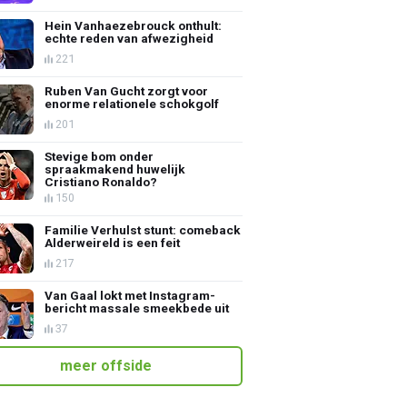
Hein Vanhaezebrouck onthult:
echte reden van afwezigheid
221
Ruben Van Gucht zorgt voor
enorme relationele schokgolf
201
Stevige bom onder
spraakmakend huwelijk
Cristiano Ronaldo?
150
Familie Verhulst stunt: comeback
Alderweireld is een feit
217
Van Gaal lokt met Instagram-
bericht massale smeekbede uit
37
meer offside