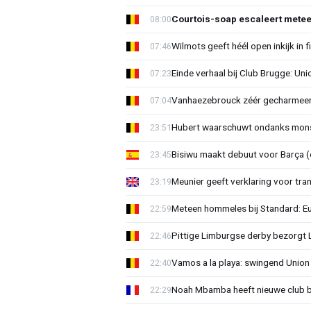
Courtois-soap escaleert mete
08:00
Wilmots geeft héél open inkijk in 
07:46
Einde verhaal bij Club Brugge: Uni
07:23
Vanhaezebrouck zéér gecharmeer
07:04
Hubert waarschuwt ondanks mons
23:51
Bisiwu maakt debuut voor Barça (e
23:45
Meunier geeft verklaring voor tran
23:19
Meteen hommeles bij Standard: Euv
22:59
Pittige Limburgse derby bezorgt
22:46
Vamos a la playa: swingend Unio
22:40
Noah Mbamba heeft nieuwe club 
22:29