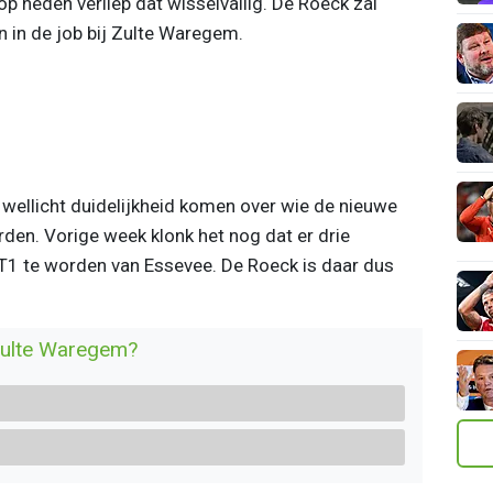
 op heden verliep dat wisselvallig. De Roeck zal
 in de job bij Zulte Waregem.
ellicht duidelijkheid komen over wie de nieuwe
den. Vorige week klonk het nog dat er drie
T1 te worden van Essevee. De Roeck is daar dus
Zulte Waregem?