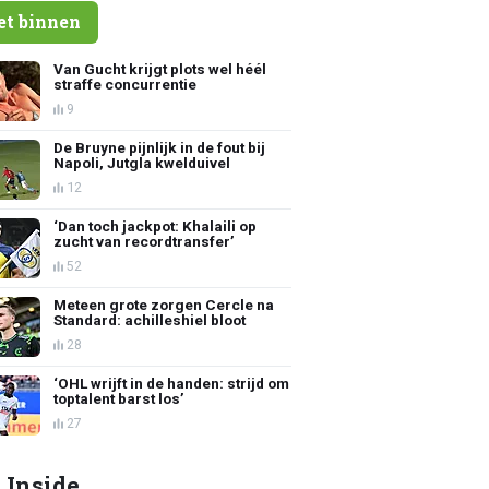
et binnen
Van Gucht krijgt plots wel héél
straffe concurrentie
9
De Bruyne pijnlijk in de fout bij
Napoli, Jutgla kwelduivel
12
‘Dan toch jackpot: Khalaili op
zucht van recordtransfer’
52
Meteen grote zorgen Cercle na
Standard: achilleshiel bloot
28
‘OHL wrijft in de handen: strijd om
toptalent barst los’
27
 Inside