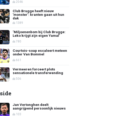
2046
Club Brugge heeft nieuw
'monster': kranten gaan uit hun
dak
1389
‘Miljoenenbom bij Club Brugge:
Leko krijgt zijn eigen Yamal’
780
Courtois-soap escaleert meteen
onder Van Bommel
661
Vermeeren forceert plots
sensationele transferwending
506
side
Jan Vertonghen deelt
aangrijpend persoonlijk nieuws
103