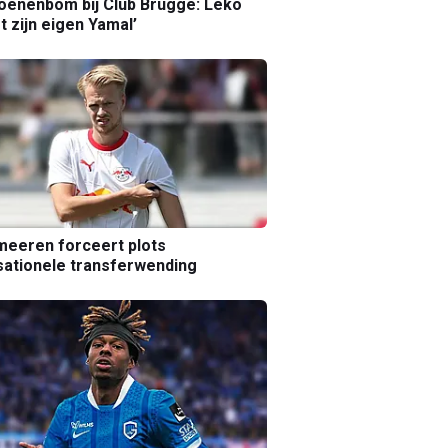
joenenbom bij Club Brugge: Leko
gt zijn eigen Yamal’
eeren forceert plots
ationele transferwending