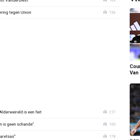
ast Vanderbiest'
169
ring tegen Union
136
Cour
Van
lderweireld is een feit
217
en is geen schande"
100
aretsas''
178