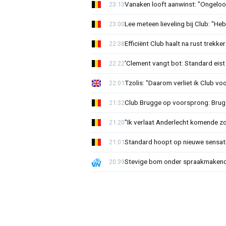
Vanaken looft aanwinst: "Ongeloofl
23:13
Lee meteen lieveling bij Club: "H
23:00
Efficiënt Club haalt na rust trekk
22:38
'Clement vangt bot: Standard eist 
22:22
Tzolis: "Daarom verliet ik Club vo
22:01
Club Brugge op voorsprong: Brug
21:32
"Ik verlaat Anderlecht komende zo
21:20
Standard hoopt op nieuwe sensati
21:01
Stevige bom onder spraakmakend 
20:39