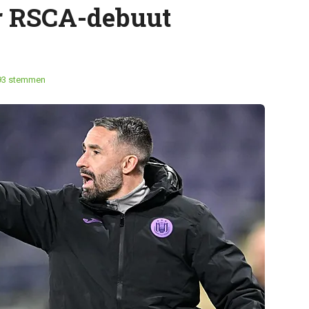
or RSCA-debuut
93 stemmen