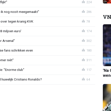
ijk!"
224
eb ik nog nooit meegemaakt"
286
VN
er over tegen kranig KVK
78
8 miljoen euro'
174
or Arsenal"
302
se fans schrikken even
180
mer niét"
311
e: "Enorme club"
117
'Na 
wend
huwelijk Cristiano Ronaldo?
64