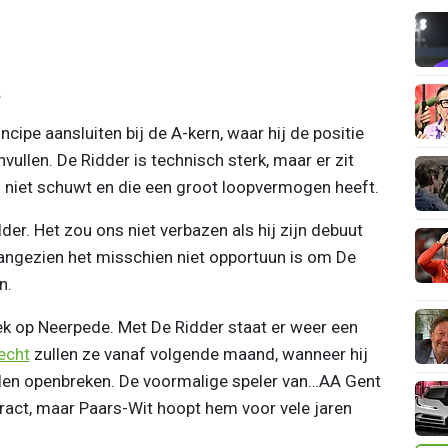
t
cipe aansluiten bij de A-kern, waar hij de positie
vullen. De Ridder is technisch sterk, maar er zit
s niet schuwt en die een groot loopvermogen heeft.
r. Het zou ons niet verbazen als hij zijn debuut
ngezien het misschien niet opportuun is om De
en.
ek op Neerpede. Met De Ridder staat er weer een
echt
zullen ze vanaf volgende maand, wanneer hij
illen openbreken. De voormalige speler van…AA Gent
ract, maar Paars-Wit hoopt hem voor vele jaren