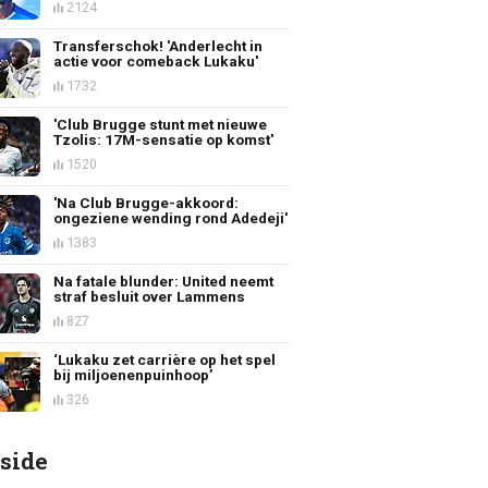
2124
Transferschok! 'Anderlecht in
actie voor comeback Lukaku'
1732
'Club Brugge stunt met nieuwe
Tzolis: 17M-sensatie op komst'
1520
'Na Club Brugge-akkoord:
ongeziene wending rond Adedeji'
1383
Na fatale blunder: United neemt
straf besluit over Lammens
827
‘Lukaku zet carrière op het spel
bij miljoenenpuinhoop’
326
side