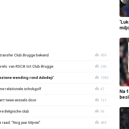
‘Luk
milj
ransfer Club Brugge bekend
439
arels: van RSCA tot Club Brugge
240
ziene wending rond Adedeji'
1383
e relationele schokgolf
67
Na f
bes
oert twee wissels door
121
re Belgische club
56
aad: "Nog jaar blijven"
463