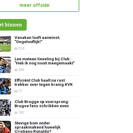
meer offside
et binnen
Vanaken looft aanwinst:
"Ongelooflijk!"
224
Lee meteen lieveling bij Club:
"Heb ik nog nooit meegemaakt"
286
Efficiënt Club haalt na rust
trekker over tegen kranig KVK
77
Club Brugge op voorsprong:
Brugse fans schrikken even
180
Stevige bom onder
spraakmakend huwelijk
Cristiano Ronaldo?