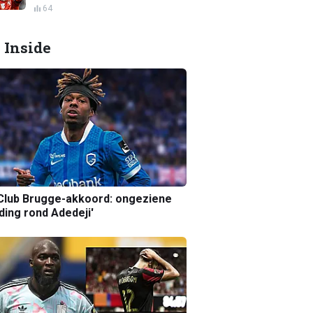
64
 Inside
Club Brugge-akkoord: ongeziene
ing rond Adedeji'