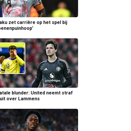
aku zet carrière op het spel bij
oenenpuinhoop’
atale blunder: United neemt straf
luit over Lammens