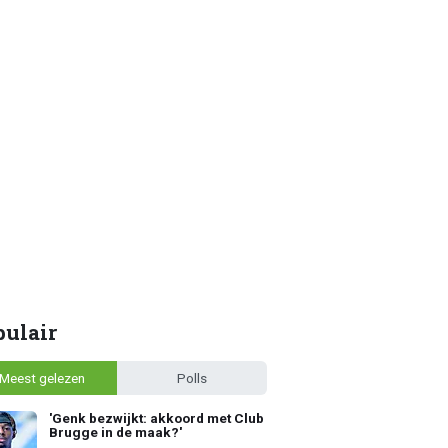
pulair
Meest gelezen
Polls
'Genk bezwijkt: akkoord met Club
Brugge in de maak?'