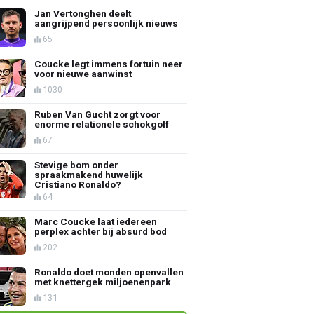
Jan Vertonghen deelt
aangrijpend persoonlijk nieuws
65
Coucke legt immens fortuin neer
voor nieuwe aanwinst
1030
Ruben Van Gucht zorgt voor
enorme relationele schokgolf
67
Stevige bom onder
spraakmakend huwelijk
Cristiano Ronaldo?
64
Marc Coucke laat iedereen
perplex achter bij absurd bod
202
Ronaldo doet monden openvallen
met knettergek miljoenenpark
131