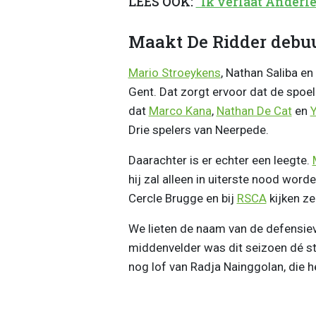
LEES OOK:
"Ik verlaat Anderl
Maakt De Ridder debu
Mario Stroeykens
, Nathan Saliba en
Gent. Dat zorgt ervoor dat de spoel
dat
Marco Kana
,
Nathan De Cat
en
Y
Drie spelers van Neerpede.
Daarachter is er echter een leegte.
hij zal alleen in uiterste nood wor
Cercle Brugge en bij
RSCA
kijken ze
We lieten de naam van de defensiev
middenvelder was dit seizoen dé st
nog lof van Radja Nainggolan, die 