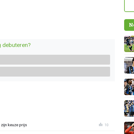
N
g debuteren?
zijn keuze prijs
10