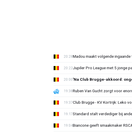
Madou maakt volgende ingaande t
20:28
Jupiler Pro League met 5 jonge p
20:22
'Na Club Brugge-akkoord: onge
20:00
Ruben Van Gucht zorgt voor enorm
19:38
Club Brugge - KV Kortrijk: Leko v
19:37
Standard stalt verdediger bij ande
19:17
Biancone geeft smaakmaker RSCA r
19:04