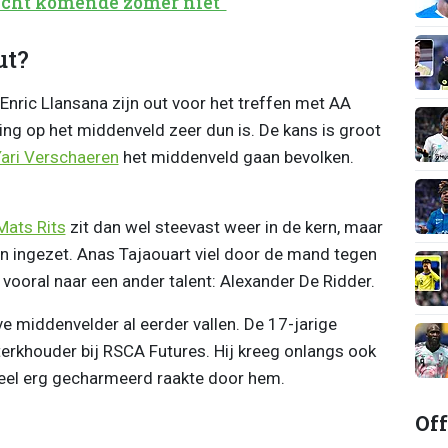
echt komende zomer niét"
ut?
 Enric Llansana zijn out voor het treffen met AA
ing op het middenveld zeer dun is. De kans is groot
ari Verschaeren
het middenveld gaan bevolken.
Mats Rits
zit dan wel steevast weer in de kern, maar
den ingezet. Anas Tajaouart viel door de mand tegen
 vooral naar een ander talent: Alexander De Ridder.
e middenvelder al eerder vallen. De 17-jarige
erkhouder bij RSCA Futures. Hij kreeg onlangs ook
heel erg gecharmeerd raakte door hem.
Off