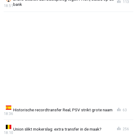
113
bank
18:51
Historische recordtransfer Real; PSV strikt grote naam
63
18:36
Union slikt mokerslag: extra transfer in de maak?
256
18:10