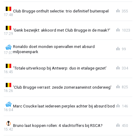
Club Brugge onthult selectie: trio definitief buitenspel
355
17:48
'Genk bezwijkt: akkoord met Club Brugge in de maak?'
1023
17:29
Ronaldo doet monden openvallen met absurd
99
miljoenenpark
17:07
'Totale uitverkoop bij Antwerp: duo in etalage gezet'
334
16:45
'Club Brugge verrast: zesde zomeraanwinst onderweg'
825
16:26
Marc Coucke laat iedereen perplex achter bij absurd bod
146
16:04
Bruno laat koppen rollen: 4 slachtoffers bij RSCA?
450
15:42