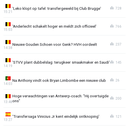
'Leko klopt op tafel: transfergeweld bij Club Brugge'
728
15:21
'Anderlecht schakelt hoger en meldt zich officieel'
766
15:03
Nieuwe Gouden Schoen voor Genk? HVH oordeelt
237
14:38
'STVV plant dubbelslag: terugkeer smaakmaker en Saudi'
145
14:19
Na Anthony vindt ook Bryan Limbombe een nieuwe club
26
14:03
Hoge verwachtingen van Antwerp-coach: "Hij overtuigde
200
ons"
13:48
'Transfersaga Vinicius Jr kent eindelijk ontknoping'
121
13:27