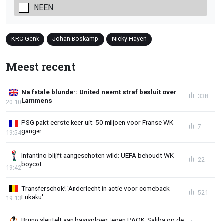
NEEN
KRC Genk
Johan Boskamp
Nicky Hayen
Meest recent
Na fatale blunder: United neemt straf besluit over
338
Lammens
20:10
PSG pakt eerste keer uit: 50 miljoen voor Franse WK-
7
ganger
19:54
Infantino blijft aangeschoten wild: UEFA behoudt WK-
22
boycot
19:42
Transferschok! 'Anderlecht in actie voor comeback
521
Lukaku'
19:13
Bruno sleutelt aan basisploeg tegen PAOK, Saliba op de