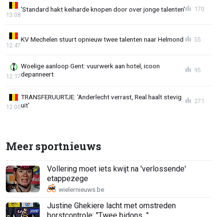
'Standard hakt keiharde knopen door over jonge talenten'
170
13:08
KV Mechelen stuurt opnieuw twee talenten naar Helmond
55
12:47
Woelige aanloop Gent: vuurwerk aan hotel, icoon
95
depanneert
12:17
TRANSFERUURTJE: 'Anderlecht verrast, Real haalt stevig
271
uit'
12:00
Meer sportnieuws
Vollering moet iets kwijt na 'verlossende'
etappezege
Justine Ghekiere lacht met omstreden
borstcontrole: "Twee bidons..."