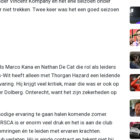
onder Vincent Kompany en het ene seizoen onder
r niet trekken. Twee keer was het een goed seizoen
s Marco Kana en Nathan De Cat die rol als leiders
-Wit heeft alleen met Thorgan Hazard een leidende
ring. Hij krijgt veel kritiek, maar die was er ook op
r Dolberg. Onterecht, want het zijn zekerheden op
 nodige ervaring te gaan halen komende zomer.
 RSCA is er enorm veel druk en het is aan de club
omringen én te leiden met ervaren krachten.
 verlaten. Hij is einde contract en tekent niet bij.