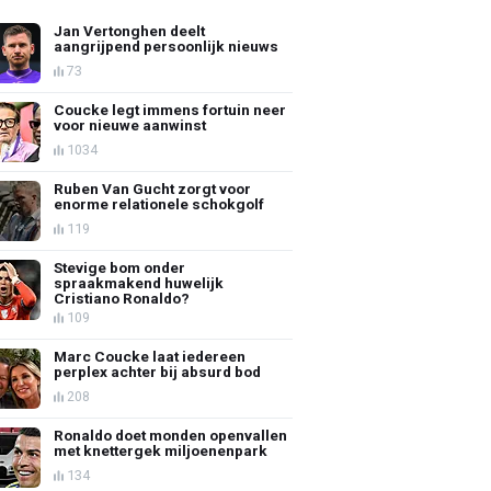
Jan Vertonghen deelt
aangrijpend persoonlijk nieuws
73
Coucke legt immens fortuin neer
voor nieuwe aanwinst
1034
Ruben Van Gucht zorgt voor
enorme relationele schokgolf
119
Stevige bom onder
spraakmakend huwelijk
Cristiano Ronaldo?
109
Marc Coucke laat iedereen
perplex achter bij absurd bod
208
Ronaldo doet monden openvallen
met knettergek miljoenenpark
134