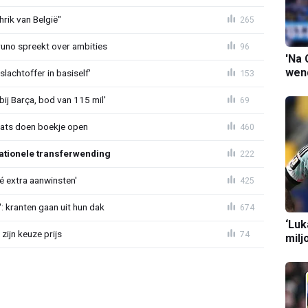
rik van België"
265
Bruno spreekt over ambities
96
'Na 
wend
lachtoffer in basiself'
153
bij Barça, bod van 115 mil'
69
aats doen boekje open
460
ationele transferwending
222
íé extra aanwinsten'
425
: kranten gaan uit hun dak
674
‘Luk
zijn keuze prijs
74
milj