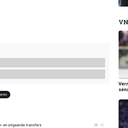
VN
Verm
sens
aeren
n- en uitgaande transfers
15