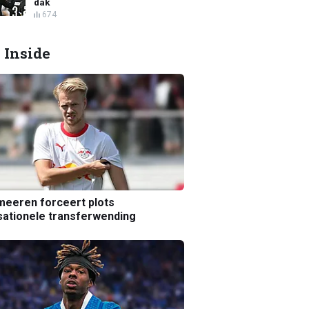
dak
674
 Inside
eeren forceert plots
ationele transferwending