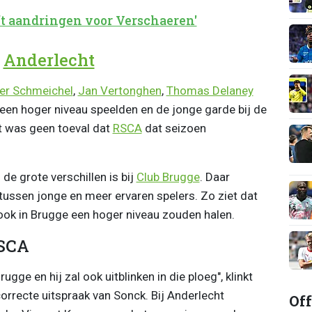
ft aandringen voor Verschaeren'
j
Anderlecht
er Schmeichel
,
Jan Vertonghen
,
Thomas Delaney
een hoger niveau speelden en de jonge garde bij de
t was geen toeval dat
RSCA
dat seizoen
de grote verschillen is bij
Club Brugge
. Daar
ussen jonge en meer ervaren spelers. Zo ziet dat
 ook in Brugge een hoger niveau zouden halen.
RSCA
ugge en hij zal ook uitblinken in die ploeg", klinkt
orrecte uitspraak van Sonck. Bij Anderlecht
Off