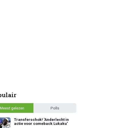
pulair
Meest gelezen
Polls
Transferschok! 'Anderlecht in
actie voor comeback Lukaku'