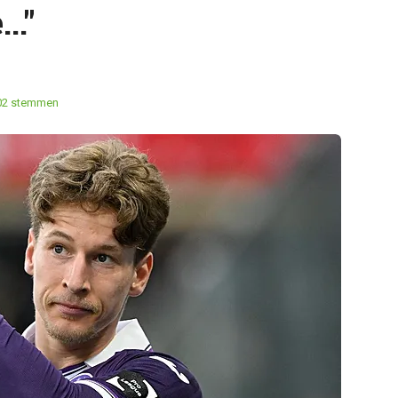
.."
02 stemmen