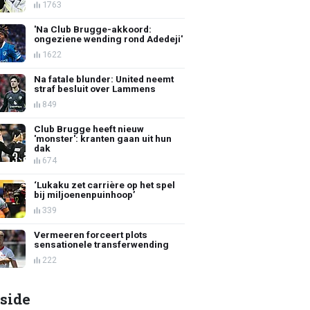
1763
'Na Club Brugge-akkoord:
ongeziene wending rond Adedeji'
1622
Na fatale blunder: United neemt
straf besluit over Lammens
849
Club Brugge heeft nieuw
'monster': kranten gaan uit hun
dak
674
‘Lukaku zet carrière op het spel
bij miljoenenpuinhoop’
339
Vermeeren forceert plots
sensationele transferwending
222
side