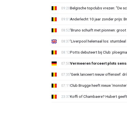
Belgische topclubs vrezen: "De sch
09:20
Anderlecht 10 jaar zonder prijs: 
09:01
'Bruno schuift met pionnen: groot s
08:52
'Liverpool helemaal los: stuntdeal 
08:37
Potts debuteert bij Club: ploegm
08:12
Vermeeren forceert plots sens
07:50
'Genk lanceert nieuw offensief: dr
07:35
Club Brugge heeft nieuw 'monster'
07:11
Koffi of Chambaere? Hubert geeft 
23:37