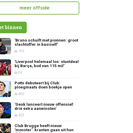
meer offside
et binnen
'Bruno schuift met pionnen: groot
slachtoffer in basiself'
153
'Liverpool helemaal los: stuntdeal
bij Barça, bod van 115 mil'
69
Potts debuteert bij Club:
ploegmaats doen boekje open
460
'Genk lanceert nieuw offensief:
dríé extra aanwinsten'
425
Club Brugge heeft nieuw
'monster': kranten gaan uit hun