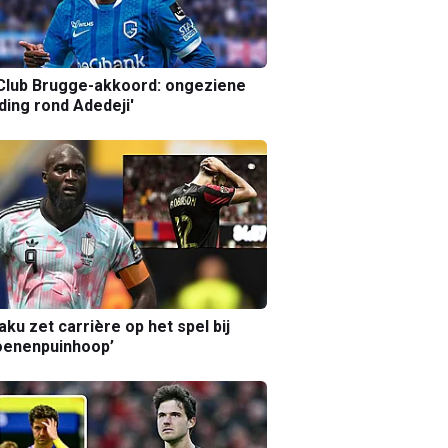
Club Brugge-akkoord: ongeziene
ing rond Adedeji'
aku zet carrière op het spel bij
oenenpuinhoop’