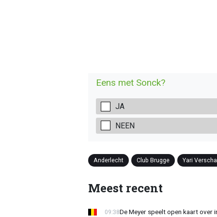
Eens met Sonck?
JA
NEEN
Anderlecht
Club Brugge
Yari Versch
Meest recent
De Meyer speelt open kaart over i
09:38