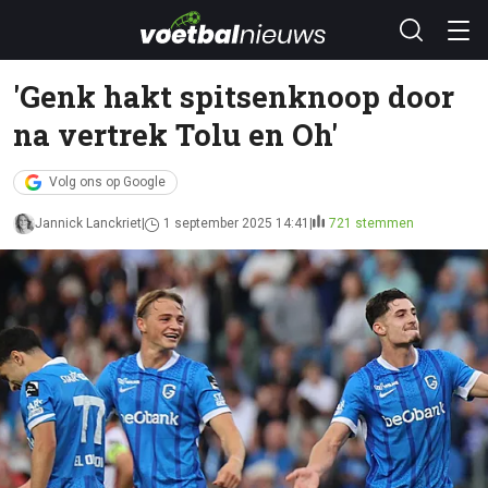
'Genk hakt spitsenknoop door
na vertrek Tolu en Oh'
Volg ons op Google
Jannick Lanckriet
1 september 2025 14:41
721 stemmen