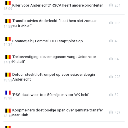
Killer voor Anderlecht? RSCA heeft andere prioriteiten
201
15:09
Transferadvies Anderlecht: "Laat hem niet zomaar
135
vertrekken"
14:58
Bommetje bij Lommel: CEO stapt plots op
40
14:34
'De bevestiging: deze megasom vangt Union voor
84
Khalaili'
14:17
Defour steekt loftrompet op voor seizoensbegin
223
Anderlecht
13:52
'PSG slaat weer toe: 50 miljoen voor WK-held'
82
13:30
Koopmeiners doet boekje open over gemiste transfer
457
naar Club
13:16