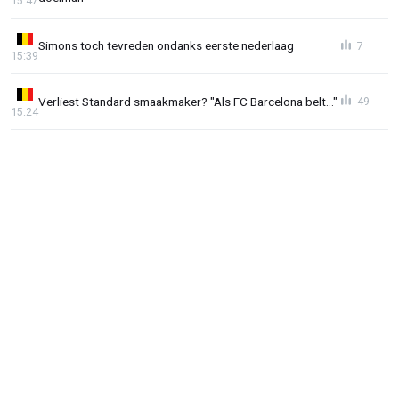
15:47
Simons toch tevreden ondanks eerste nederlaag
7
15:39
Verliest Standard smaakmaker? "Als FC Barcelona belt..."
49
15:24