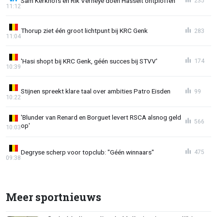
Sam Kerkhofs en Rik Verheye doen Hasselt ontploffen
235
11:12
Thorup ziet één groot lichtpunt bij KRC Genk
283
11:04
'Hasi shopt bij KRC Genk, géén succes bij STVV'
174
10:39
Stijnen spreekt klare taal over ambities Patro Eisden
99
10:22
'Blunder van Renard en Borguet levert RSCA alsnog geld
566
op'
10:03
Degryse scherp voor topclub: "Géén winnaars"
475
09:38
Meer sportnieuws