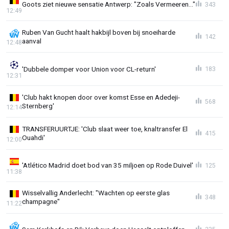
Goots ziet nieuwe sensatie Antwerp: "Zoals Vermeeren..."
343
12:49
Ruben Van Gucht haalt hakbijl boven bij snoeiharde
142
aanval
12:48
'Dubbele domper voor Union voor CL-return'
183
12:31
'Club hakt knopen door over komst Esse en Adedeji-
568
Sternberg'
12:14
TRANSFERUURTJE: 'Club slaat weer toe, knaltransfer El
415
Ouahdi'
12:00
'Atlético Madrid doet bod van 35 miljoen op Rode Duivel'
125
11:38
Wisselvallig Anderlecht: "Wachten op eerste glas
348
champagne"
11:22