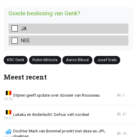
Goede beslissing van Genk?
JA
NEE
KRC Genk
Robin Mirisola
Aaron Bibout
Jusef Erabi
Meest recent
Stijnen geeft update over dossier van Rousseau
0
16:23
Lukaku en Anderlecht: Defour velt oordeel
87
16:01
Dochter Mark van Bommel pronkt met deze ex-JPL
40
doelman