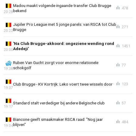
Madou maakt volgende ingaande transfer Club Brugge
478
bekend
20:28
Jupiler Pro League met 5 jonge parels: van RSCA tot Club
271
Brugge
20:22
'Na Club Brugge-akkoord: ongeziene wending rond
1451
Adedeji'
20:00
Ruben Van Gucht zorgt voor enorme relationele
77
schokgolf
19:38
Club Brugge - KV Kortrijk: Leko voert twee wissels door
123
19:37
Standard stalt verdediger bij andere Belgische club
57
19:17
Biancone geeft smaakmaker RSCA raad: "Nog jaar
484
blijven"
19:04