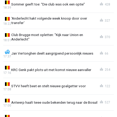
Sommer geeft toe: “Die club was ook een optie”
428
18:39
'Anderlecht hakt volgende week knoop door over
327
transfer'
18:22
Club Brugge moet opletten: "Kijk naar Union en
370
Anderlecht"
18:01
Jan Vertonghen deelt aangrijpend persoonlijk nieuws
66
17:37
KRC Genk pakt plots uit met komst nieuwe aanvaller
254
17:16
STVV heeft beet en stelt nieuwe goalgetter voor
122
17:08
Antwerp haalt twee oude bekenden terug naar de Bosuil
527
17:00