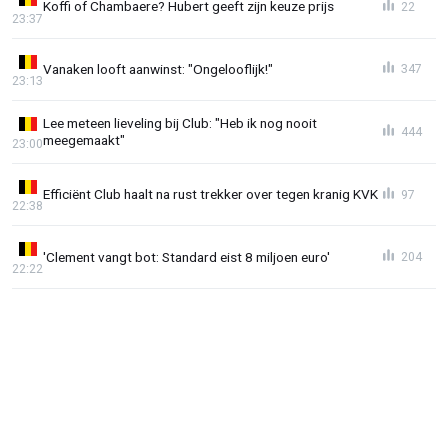
Koffi of Chambaere? Hubert geeft zijn keuze prijs
22
23:37
Vanaken looft aanwinst: "Ongelooflijk!"
347
23:13
Lee meteen lieveling bij Club: "Heb ik nog nooit
444
meegemaakt"
23:00
Efficiënt Club haalt na rust trekker over tegen kranig KVK
97
22:38
'Clement vangt bot: Standard eist 8 miljoen euro'
204
22:22