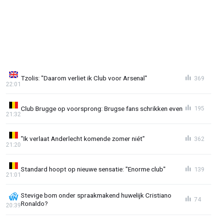
Tzolis: "Daarom verliet ik Club voor Arsenal"
369
22:01
Club Brugge op voorsprong: Brugse fans schrikken even
195
21:32
"Ik verlaat Anderlecht komende zomer niét"
362
21:20
Standard hoopt op nieuwe sensatie: "Enorme club"
139
21:01
Stevige bom onder spraakmakend huwelijk Cristiano
74
Ronaldo?
20:39