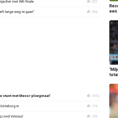
esjacher met WK-finale
327
Reco
een 
eeft lange weg te gaan"
330
‘Mil
tota
te stunt met Messi-ploegmaat’
1012
 Göteborg in
179
g rond Vinicius'
155