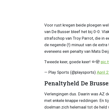
Voor rust kregen beide ploegen we
van De Busser bleef het bij 0-0. V
strafschop van Troy Parrot, die in e
de negende (!) minuut van de extra
eveneens een penalty van Mats Deijl
Tweede keer, goede keer! 🤏🫣
pic.
— Play Sports (@playsports)
April 
Penaltyheld De Brusse
Verlengingen dus. Daarin was AZ de 
met enkele knappe reddingen. En t
doelman zich helemaal tot de held v