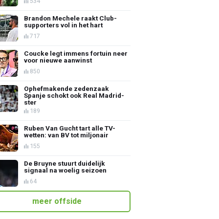
534
Brandon Mechele raakt Club-
supporters vol in het hart
717
Coucke legt immens fortuin neer
voor nieuwe aanwinst
850
Ophefmakende zedenzaak
Spanje schokt ook Real Madrid-
ster
189
Ruben Van Gucht tart alle TV-
wetten: van BV tot miljonair
155
De Bruyne stuurt duidelijk
signaal na woelig seizoen
64
meer offside