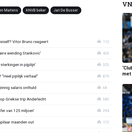
VN
en Martens
KNVB beker
Jari De Busser
iself? Vitor Bruno reageert
112
aire wending Stankovic'
420
terkingen in pijplijn'
325
‘Clu
met
"Heel pijnlijk verhaal"
879
zinnig salaris onthuld
68
op Griekse trip Anderlecht
585
sfer van 125 miljoen'
294
npilaar maanden out
172