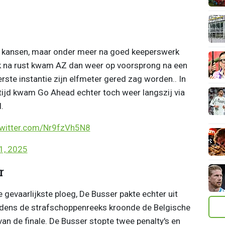
l kansen, maar onder meer na goed keeperswerk
lak na rust kwam AZ dan weer op voorsprong na een
erste instantie zijn elfmeter gered zag worden.. In
 tijd kwam Go Ahead echter toch weer langszij via
.
twitter.com/Nr9fzVh5N8
21, 2025
r
gevaarlijkste ploeg, De Busser pakte echter uit
ijdens de strafschoppenreeks kroonde de Belgische
an de finale. De Busser stopte twee penalty's en