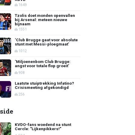
1649
Tzolis doet monden openvallen
bij Arsenal: meteen nieuwe
bijnaam
1551
‘Club Brugge gaat voor absolute
stunt met Messi-ploegmaat’
1012
‘Miljoenenbom Club Brugge:
angst voor totale flop groeit’
908
Laatste stuiptrekking Infatino?
Crisismeeting afgekondigd
256
side
KVDO-fans woedend na stunt
Cercle: "Lijkenpikkers!"