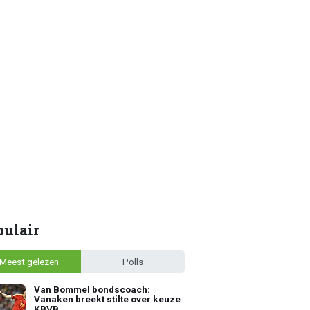
pulair
Meest gelezen
Polls
Van Bommel bondscoach:
Vanaken breekt stilte over keuze
KBVB