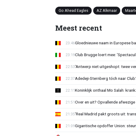
Go Ahead Eagles
AZ Alkmaar
Maart
Meest recent
Gloednieuwe naam in Europese bas
23:46
Club Brugge loert mee: 'Spectacul
23:19
'Antwerp niet uitgeshopt: twee vers
22:53
Adedeji-Sternberg tóch naar Club? 
22:37
Koninklijk onthaal Mo Salah: krank
22:11
Over en uit? Opvallende afwezige 
21:51
'Real Madrid pakt groots uit: tran
21:35
Gigantische opdoffer Union: steu
21:09