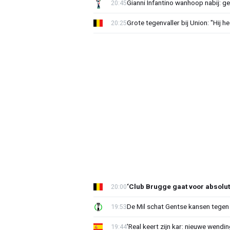
Gianni Infantino wanhoop nabij: g
20:45
Grote tegenvaller bij Union: "Hij h
20:25
‘Club Brugge gaat voor absolu
20:00
De Mil schat Gentse kansen tegen
19:53
'Real keert zijn kar: nieuwe wendin
19:44