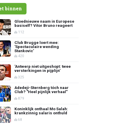
et binnen
Gloednieuwe naam in Europese
basiself? Vitor Bruno reageert
112
Club Brugge loert mee:
'Spectaculaire wending
Stankovic'
420
'Antwerp niet uitgeshopt: twee
versterkingen in pijplijn'
325
Adedeji-Sternberg tóch naar
Club? "Heel pijnlijk verhaal"
879
Koninklijk onthaal Mo Salah:
krankzinnig salaris onthuld
68