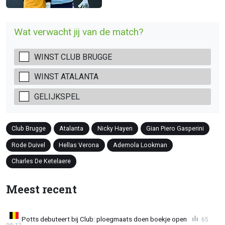
Wat verwacht jij van de match?
WINST CLUB BRUGGE
WINST ATALANTA
GELIJKSPEL
Club Brugge
Atalanta
Nicky Hayen
Gian Piero Gasperini
Rode Duivel
Hellas Verona
Ademola Lookman
Charles De Ketelaere
Meest recent
Potts debuteert bij Club: ploegmaats doen boekje open
65