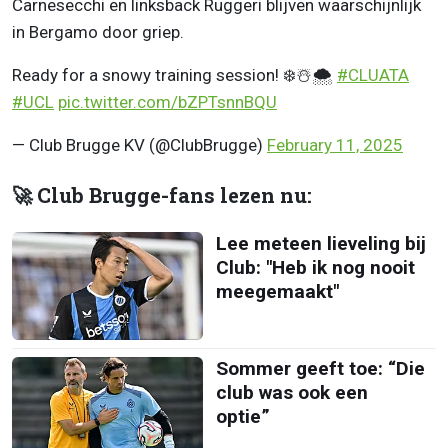
Carnesecchi en linksback Ruggeri blijven waarschijnlijk
in Bergamo door griep.
Ready for a snowy training session! ❄️☃️🌨️
#CLUATA
#UCL
pic.twitter.com/bZPTsnnBQU
— Club Brugge KV (@ClubBrugge)
February 11, 2025
🚀 Club Brugge-fans lezen nu:
Lee meteen lieveling bij
Club: "Heb ik nog nooit
meegemaakt"
Sommer geeft toe: “Die
club was ook een
optie”