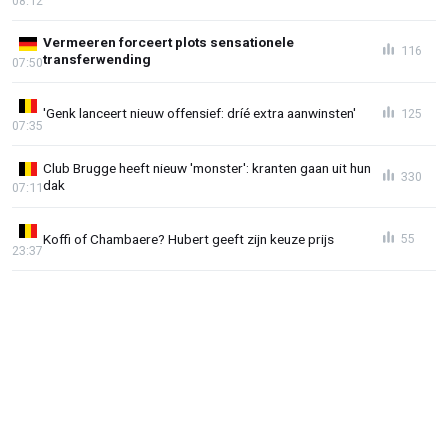
08:12
Vermeeren forceert plots sensationele
116
transferwending
07:50
'Genk lanceert nieuw offensief: dríé extra aanwinsten'
125
07:35
Club Brugge heeft nieuw 'monster': kranten gaan uit hun
330
dak
07:11
Koffi of Chambaere? Hubert geeft zijn keuze prijs
55
23:37