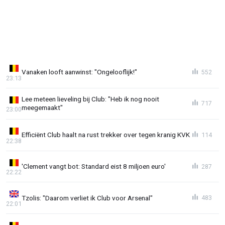
Vanaken looft aanwinst: "Ongelooflijk!"
552
23:13
Lee meteen lieveling bij Club: "Heb ik nog nooit
717
meegemaakt"
23:00
Efficiënt Club haalt na rust trekker over tegen kranig KVK
114
22:38
'Clement vangt bot: Standard eist 8 miljoen euro'
287
22:22
Tzolis: "Daarom verliet ik Club voor Arsenal"
483
22:01