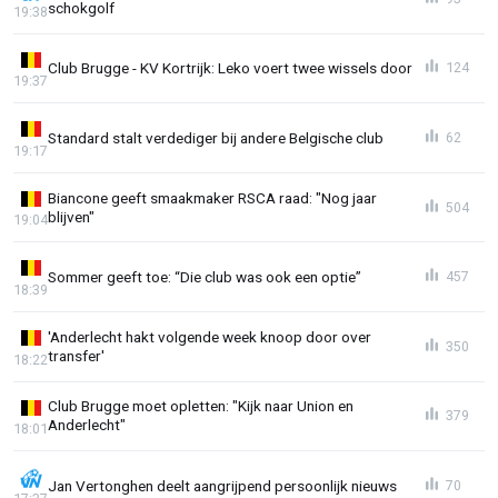
schokgolf
19:38
Club Brugge - KV Kortrijk: Leko voert twee wissels door
124
19:37
Standard stalt verdediger bij andere Belgische club
62
19:17
Biancone geeft smaakmaker RSCA raad: "Nog jaar
504
blijven"
19:04
Sommer geeft toe: “Die club was ook een optie”
457
18:39
'Anderlecht hakt volgende week knoop door over
350
transfer'
18:22
Club Brugge moet opletten: "Kijk naar Union en
379
Anderlecht"
18:01
Jan Vertonghen deelt aangrijpend persoonlijk nieuws
70