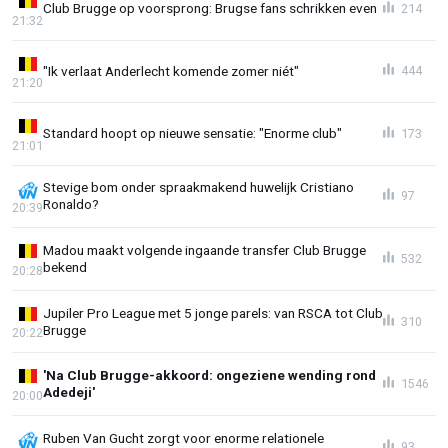
Club Brugge op voorsprong: Brugse fans schrikken even
214
21:32
"Ik verlaat Anderlecht komende zomer niét"
444
21:20
Standard hoopt op nieuwe sensatie: "Enorme club"
173
21:01
Stevige bom onder spraakmakend huwelijk Cristiano
97
Ronaldo?
20:39
Madou maakt volgende ingaande transfer Club Brugge
532
bekend
20:28
Jupiler Pro League met 5 jonge parels: van RSCA tot Club
310
Brugge
20:22
'Na Club Brugge-akkoord: ongeziene wending rond
1546
Adedeji'
20:00
Ruben Van Gucht zorgt voor enorme relationele
93