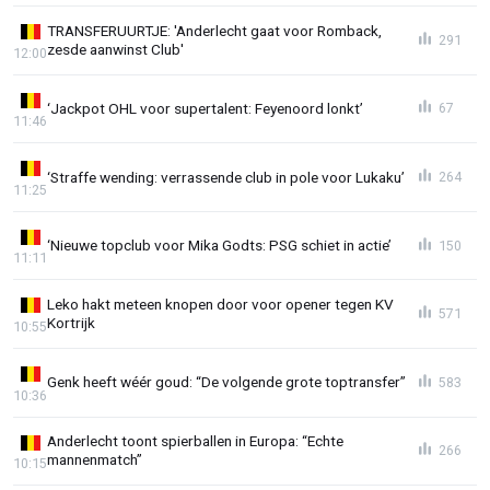
TRANSFERUURTJE: 'Anderlecht gaat voor Romback,
291
zesde aanwinst Club'
12:00
‘Jackpot OHL voor supertalent: Feyenoord lonkt’
67
11:46
‘Straffe wending: verrassende club in pole voor Lukaku’
264
11:25
‘Nieuwe topclub voor Mika Godts: PSG schiet in actie’
150
11:11
Leko hakt meteen knopen door voor opener tegen KV
571
Kortrijk
10:55
Genk heeft wéér goud: “De volgende grote toptransfer”
583
10:36
Anderlecht toont spierballen in Europa: “Echte
266
mannenmatch”
10:15