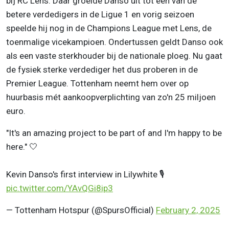
bij RC Lens. Daar groeide Danso uit tot één van de
betere verdedigers in de Ligue 1 en vorig seizoen
speelde hij nog in de Champions League met Lens, de
toenmalige vicekampioen. Ondertussen geldt Danso ook
als een vaste sterkhouder bij de nationale ploeg. Nu gaat
de fysiek sterke verdediger het dus proberen in de
Premier League. Tottenham neemt hem over op
huurbasis mét aankoopverplichting van zo'n 25 miljoen
euro.
"It's an amazing project to be part of and I'm happy to be
here." 🤍
Kevin Danso's first interview in Lilywhite 🎙️
pic.twitter.com/YAvQGi8ip3
— Tottenham Hotspur (@SpursOfficial)
February 2, 2025