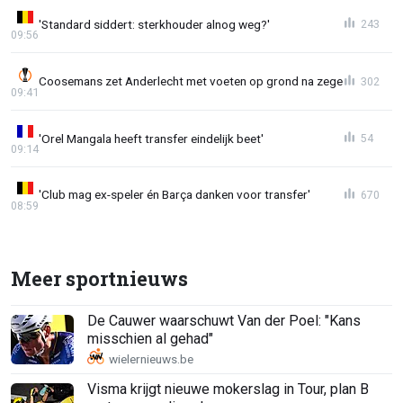
'Standard siddert: sterkhouder alnog weg?'
243
09:56
Coosemans zet Anderlecht met voeten op grond na zege
302
09:41
'Orel Mangala heeft transfer eindelijk beet'
54
09:14
'Club mag ex-speler én Barça danken voor transfer'
670
08:59
Meer sportnieuws
De Cauwer waarschuwt Van der Poel: "Kans
misschien al gehad"
Visma krijgt nieuwe mokerslag in Tour, plan B