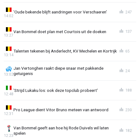
'Oude bekende blijft aandringen voor Verschaeren'
247
14:02
Van Bommel doet plan met Courtois uit de doeken
137
13:27
Talenten tekenen bij Anderlecht, KV Mechelen en Kortrijk
65
13:14
Jan Vertonghen raakt diepe snaar met pakkende
24
getuigenis
13:02
'Strijd Lukaku los: ook deze topclub probeert'
188
12:48
Pro League dient Vitor Bruno meteen van antwoord
230
12:31
Van Bommel geeft aan hoe hij Rode Duivels wil laten
182
spelen
12:23