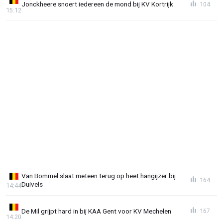
Jonckheere snoert iedereen de mond bij KV Kortrijk
104
15:12
Van Bommel slaat meteen terug op heet hangijzer bij
164
Duivels
14:44
De Mil grijpt hard in bij KAA Gent voor KV Mechelen
167
14:20