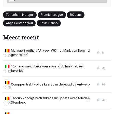
Tottenham Hotspur
Premier League
RC Lens
Ange Postecoglou
Kevin Danso
Meest recent
Mannaert onthult: “Al voor WK met Mark van Bommel
8
gesproken”
16:25
‘Romano meldt Lukaku-nieuws: club haakt af, één
42
favoriet’
16:12
Compper trekt vol de kaart van de jeugd bij Antwerp
69
15:45
Thorup kondigt vertrekker aan: update over Adedeji-
420
Sternberg
15:25