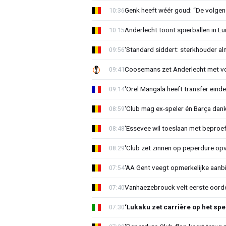
Genk heeft wéér goud: “De volgen
10:36
Anderlecht toont spierballen in 
10:15
'Standard siddert: sterkhouder a
09:56
Coosemans zet Anderlecht met vo
09:41
'Orel Mangala heeft transfer eindel
09:14
'Club mag ex-speler én Barça dank
08:59
'Essevee wil toeslaan met beproef
08:48
'Club zet zinnen op peperdure opv
08:29
'AA Gent veegt opmerkelijke aanbi
07:54
Vanhaezebrouck velt eerste oorde
07:40
‘Lukaku zet carrière op het spe
07:30