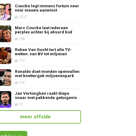
Coucke legt immens fortuin neer
voor nieuwe aanwinst
1017
Marc Coucke laat iedereen
perplex achter bij absurd bod
198
Ruben Van Gucht tart alle TV-
wetten: van BV tot miljonair
177
Ronaldo doet monden openvallen
met knettergek miljoenenpark
126
Jan Vertonghen raakt diepe
snaar met pakkende getuigenis
12
meer offside