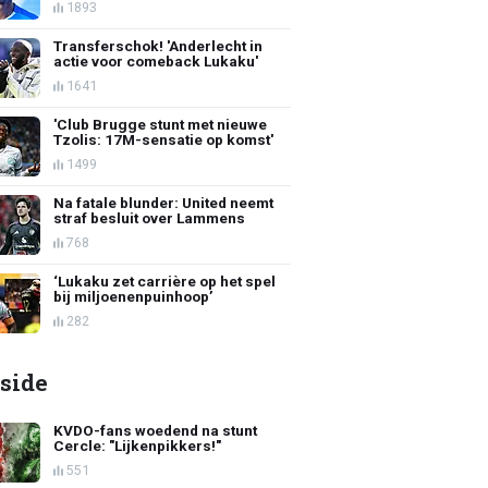
1893
Transferschok! 'Anderlecht in
actie voor comeback Lukaku'
1641
'Club Brugge stunt met nieuwe
Tzolis: 17M-sensatie op komst'
1499
Na fatale blunder: United neemt
straf besluit over Lammens
768
‘Lukaku zet carrière op het spel
bij miljoenenpuinhoop’
282
side
KVDO-fans woedend na stunt
Cercle: "Lijkenpikkers!"
551