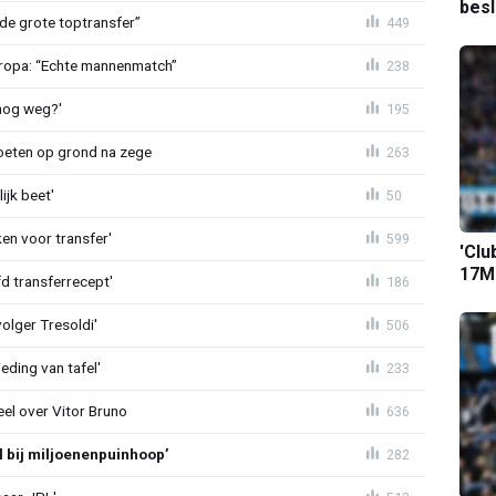
bes
de grote toptransfer”
449
Europa: “Echte mannenmatch”
238
lnog weg?'
195
eten op grond na zege
263
ijk beet'
50
en voor transfer'
599
'Clu
17M-
d transferrecept'
186
olger Tresoldi'
506
eding van tafel'
233
el over Vitor Bruno
636
l bij miljoenenpuinhoop’
282