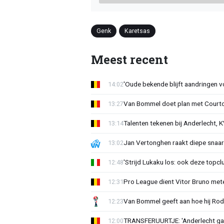
Genk
Karetsas
Meest recent
'Oude bekende blijft aandringen v
14:02
Van Bommel doet plan met Courto
13:27
Talenten tekenen bij Anderlecht, K
13:14
Jan Vertonghen raakt diepe snaa
13:02
'Strijd Lukaku los: ook deze topcl
12:48
Pro League dient Vitor Bruno me
12:31
Van Bommel geeft aan hoe hij Rode
12:23
TRANSFERUURTJE: 'Anderlecht gaa
12:00