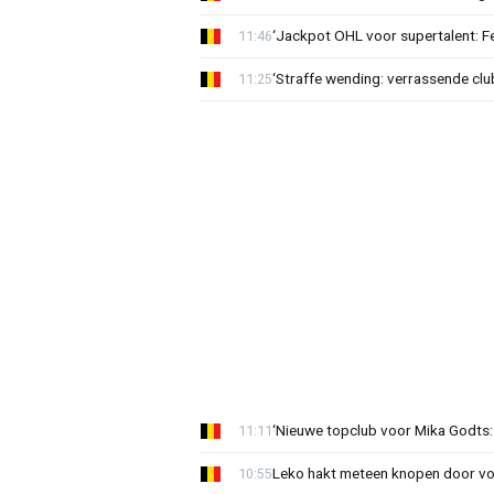
‘Jackpot OHL voor supertalent: F
11:46
‘Straffe wending: verrassende clu
11:25
‘Nieuwe topclub voor Mika Godts: 
11:11
Leko hakt meteen knopen door voo
10:55