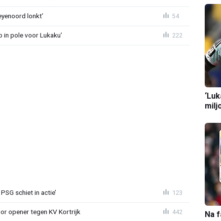
eyenoord lonkt’
54
b in pole voor Lukaku’
222
‘Luk
milj
PSG schiet in actie’
123
r opener tegen KV Kortrijk
442
Na f