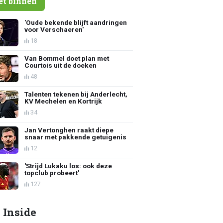
et binnen
'Oude bekende blijft aandringen
voor Verschaeren'
18
Van Bommel doet plan met
Courtois uit de doeken
48
Talenten tekenen bij Anderlecht,
KV Mechelen en Kortrijk
34
Jan Vertonghen raakt diepe
snaar met pakkende getuigenis
12
'Strijd Lukaku los: ook deze
topclub probeert'
127
 Inside