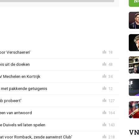
N
oor Verschaeren'
18
is uit de doeken
48
V Mechelen en Kortrijk
34
r met pakkende getuigenis
12
ub probeert'
127
teen van antwoord
164
 Duivels wil laten spelen
143
VN
t voor Romback, zesde aanwinst Club'
218