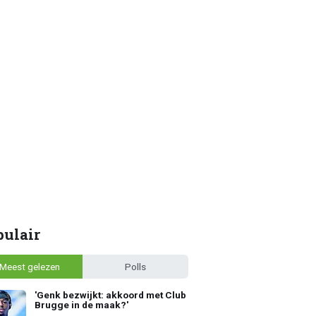
pulair
Meest gelezen
Polls
'Genk bezwijkt: akkoord met Club
Brugge in de maak?'