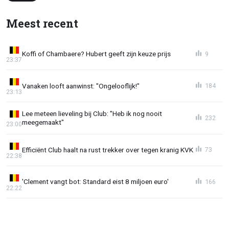
Meest recent
Koffi of Chambaere? Hubert geeft zijn keuze prijs
9
23:37
Vanaken looft aanwinst: "Ongelooflijk!"
184
23:13
Lee meteen lieveling bij Club: "Heb ik nog nooit
232
meegemaakt"
23:00
Efficiënt Club haalt na rust trekker over tegen kranig KVK
73
22:38
'Clement vangt bot: Standard eist 8 miljoen euro'
166
22:22