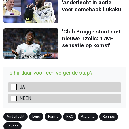
'Anderlecht in actie
voor comeback Lukaku'
'Club Brugge stunt met
nieuwe Tzolis: 17M-
sensatie op komst'
Is hij klaar voor een volgende stap?
JA
NEEN
Anderlecht
Lens
Parma
RKC
Atalanta
Rennes
Lokesa