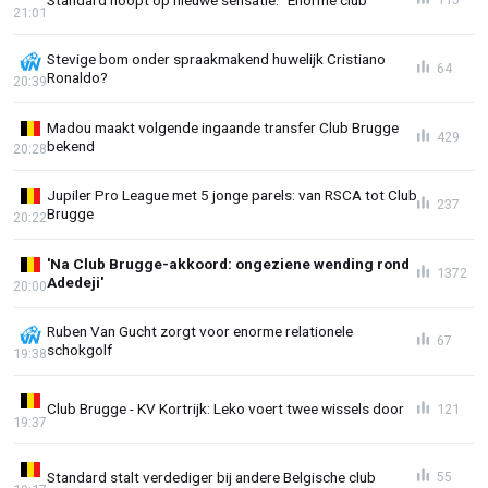
21:01
Stevige bom onder spraakmakend huwelijk Cristiano
64
Ronaldo?
20:39
Madou maakt volgende ingaande transfer Club Brugge
429
bekend
20:28
Jupiler Pro League met 5 jonge parels: van RSCA tot Club
237
Brugge
20:22
'Na Club Brugge-akkoord: ongeziene wending rond
1372
Adedeji'
20:00
Ruben Van Gucht zorgt voor enorme relationele
67
schokgolf
19:38
Club Brugge - KV Kortrijk: Leko voert twee wissels door
121
19:37
Standard stalt verdediger bij andere Belgische club
55