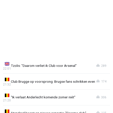
Tzolis: "Daarom verliet ik Club voor Arsenal"
289
22:01
Club Brugge op voorsprong: Brugse fans schrikken even
174
21:32
"Ik verlaat Anderlecht komende zomer niét"
306
21:20
Standard hoopt op nieuwe sensatie: "Enorme club"
115