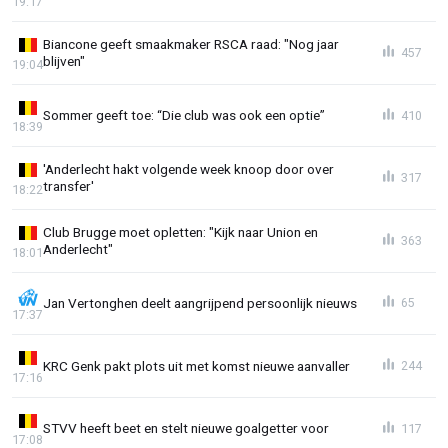
19:17
Biancone geeft smaakmaker RSCA raad: "Nog jaar
457
blijven"
19:04
Sommer geeft toe: “Die club was ook een optie”
410
18:39
'Anderlecht hakt volgende week knoop door over
317
transfer'
18:22
Club Brugge moet opletten: "Kijk naar Union en
363
Anderlecht"
18:01
Jan Vertonghen deelt aangrijpend persoonlijk nieuws
65
17:37
KRC Genk pakt plots uit met komst nieuwe aanvaller
244
17:16
STVV heeft beet en stelt nieuwe goalgetter voor
117
17:08