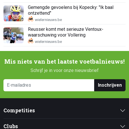
Gemengde gevoelens bij Kopecky: "Ik baal
ontzettend"
Reusser komt met serieuze Ventoux-
waarschuwing voor Vollering
Mis niets van het laatste voetbalnieuws!
Schrijf je in voor onze nieuwsbrief
Inschrijven
Competities
Clubs