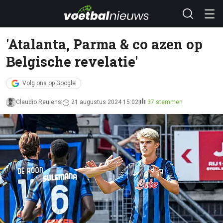
'Atalanta, Parma & co azen op
Belgische revelatie'
Volg ons op Google
Claudio Reulens
21 augustus 2024 15:02
37 stemmen