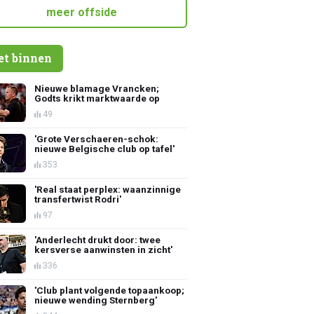
meer offside
et binnen
Nieuwe blamage Vrancken;
Godts krikt marktwaarde op
49
'Grote Verschaeren-schok:
nieuwe Belgische club op tafel'
353
'Real staat perplex: waanzinnige
transfertwist Rodri'
97
'Anderlecht drukt door: twee
kersverse aanwinsten in zicht'
336
'Club plant volgende topaankoop;
nieuwe wending Sternberg'