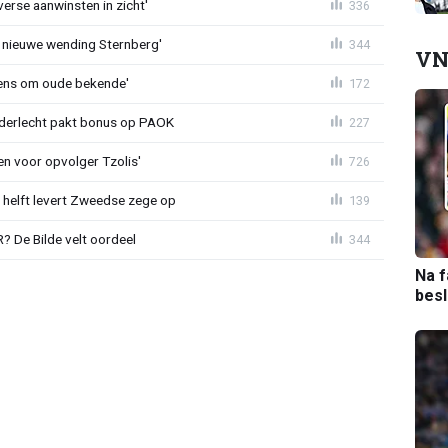
erse aanwinsten in zicht'
336
 nieuwe wending Sternberg'
344
VN
ens om oude bekende'
172
nderlecht pakt bonus op PAOK
227
en voor opvolger Tzolis'
726
e helft levert Zweedse zege op
139
 De Bilde velt oordeel
344
Na f
bes