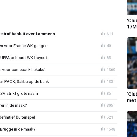
'Clu
17M-
t straf besluit over Lammens
611
oen voor Franse WK-ganger
40
ld: UEFA behoudt WK-boycot
85
tie voor comeback Lukaku'
1360
gen PAOK, Saliba op de bank
133
PSV strikt grote naam
85
‘Clu
met
fer in de maak?
305
definitief buitenspel
521
 Brugge in de maak?'
1548