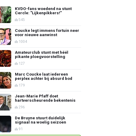
KVDO-fans woedend na stunt
Cercle: "Lijkenpikkers!"
545
Coucke legt immens fortuin neer
voor nieuwe aanwinst
1004
Amateurclub stunt met héél
pikante ploegvoorstelling
127
Marc Coucke laat iedereen
perplex achter bij absurd bod
179
Jean-Marie Pfaff doet
hartverscheurende bekentenis
296
De Bruyne stuurt duidelijk
signaal na woelig seizoen
91