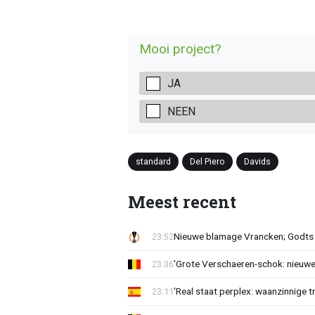
Mooi project?
JA
NEEN
standard
Del Piero
Davids
Meest recent
Nieuwe blamage Vrancken; Godts 
23:52
'Grote Verschaeren-schok: nieuwe 
23:36
'Real staat perplex: waanzinnige t
23:11