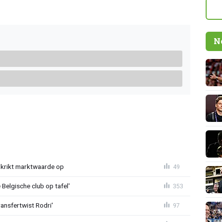
N
krikt marktwaarde op
49
Belgische club op tafel'
353
ransfertwist Rodri'
97