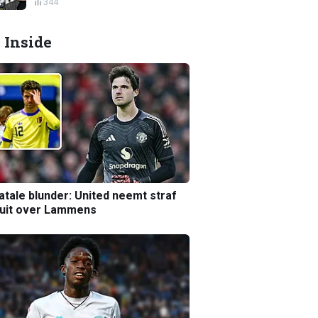
344
 Inside
atale blunder: United neemt straf
luit over Lammens