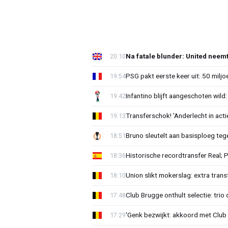
Na fatale blunder: United neem
20:10
PSG pakt eerste keer uit: 50 milj
19:54
Infantino blijft aangeschoten wi
19:42
Transferschok! 'Anderlecht in ac
19:13
Bruno sleutelt aan basisploeg te
18:51
Historische recordtransfer Real; 
18:36
Union slikt mokerslag: extra trans
18:10
Club Brugge onthult selectie: trio 
17:48
'Genk bezwijkt: akkoord met Club
17:29