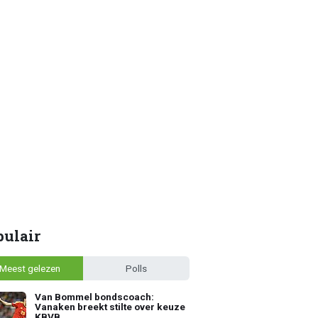
pulair
Meest gelezen
Polls
Van Bommel bondscoach:
Vanaken breekt stilte over keuze
KBVB