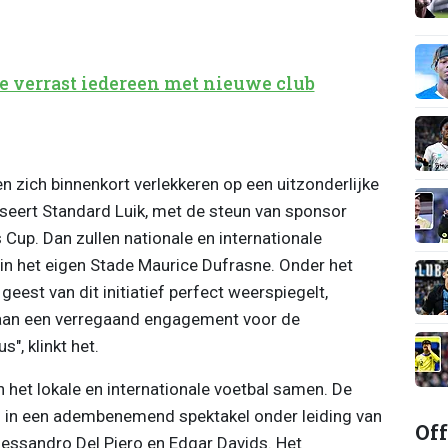
verrast iedereen met nieuwe club
n zich binnenkort verlekkeren op een uitzonderlijke
iseert Standard Luik, met de steun van sponsor
 Cup. Dan zullen nationale en internationale
n het eigen Stade Maurice Dufrasne. Onder het
est van dit initiatief perfect weerspiegelt,
 aan een verregaand engagement voor de
s", klinkt het.
 het lokale en internationale voetbal samen. De
 in een adembenemend spektakel onder leiding van
Off
essandro Del Piero en Edgar Davids. Het