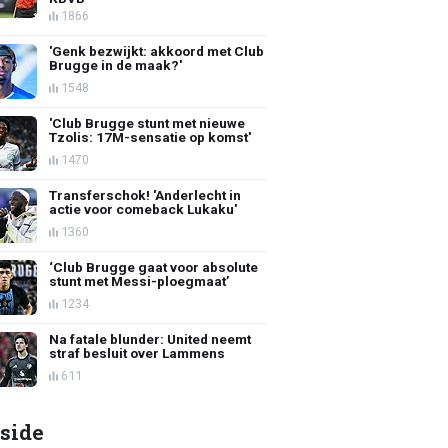
1866
'Genk bezwijkt: akkoord met Club
Brugge in de maak?'
1548
'Club Brugge stunt met nieuwe
Tzolis: 17M-sensatie op komst'
1470
Transferschok! 'Anderlecht in
actie voor comeback Lukaku'
1360
‘Club Brugge gaat voor absolute
stunt met Messi-ploegmaat’
1234
Na fatale blunder: United neemt
straf besluit over Lammens
611
side