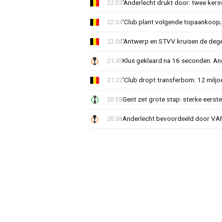
'Anderlecht drukt door: twee kersv
22:53
'Club plant volgende topaankoop;
22:34
'Antwerp en STVV kruisen de deg
22:08
Klus geklaard na 16 seconden: A
21:43
'Club dropt transferbom: 12 miljo
21:22
Gent zet grote stap: sterke eerst
20:55
Anderlecht bevoordeeld door VAR?
20:38