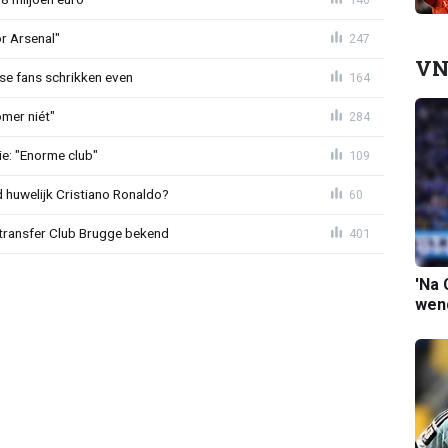
or Arsenal"
247
VN
se fans schrikken even
164
mer niét"
284
e: "Enorme club"
109
huwelijk Cristiano Ronaldo?
60
ransfer Club Brugge bekend
401
'Na 
wend