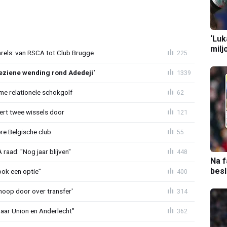
‘Luk
milj
arels: van RSCA tot Club Brugge
225
ziene wending rond Adedeji'
1339
e relationele schokgolf
62
oert twee wissels door
121
re Belgische club
55
aad: "Nog jaar blijven"
448
Na f
bes
ook een optie”
400
noop door over transfer'
314
naar Union en Anderlecht"
362