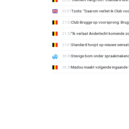
Tzolis: "Daarom verliet ik Club vo
22:01
Club Brugge op voorsprong: Brug
21:32
"Ik verlaat Anderlecht komende zo
21:20
Standard hoopt op nieuwe sensati
21:01
Stevige bom onder spraakmakend 
20:39
Madou maakt volgende ingaande t
20:28