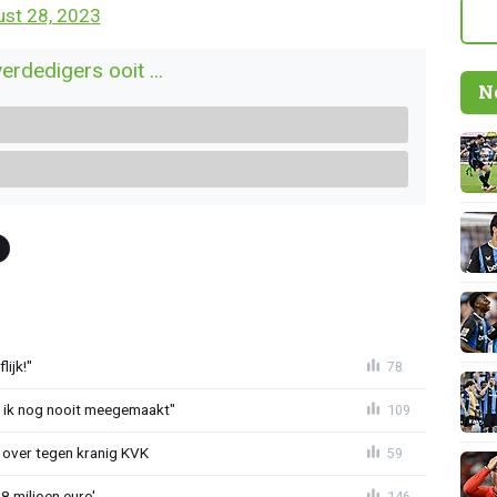
st 28, 2023
rdedigers ooit ...
N
ijk!"
78
eb ik nog nooit meegemaakt"
109
er over tegen kranig KVK
59
8 miljoen euro'
146