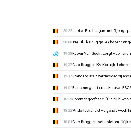
Jupiler Pro League met 5 jonge p
20:22
'Na Club Brugge-akkoord: onge
20:00
Ruben Van Gucht zorgt voor enorm
19:38
Club Brugge - KV Kortrijk: Leko v
19:37
Standard stalt verdediger bij ande
19:17
Biancone geeft smaakmaker RSCA r
19:04
Sommer geeft toe: “Die club was 
18:39
'Anderlecht hakt volgende week k
18:22
Club Brugge moet opletten: "Kijk 
18:01