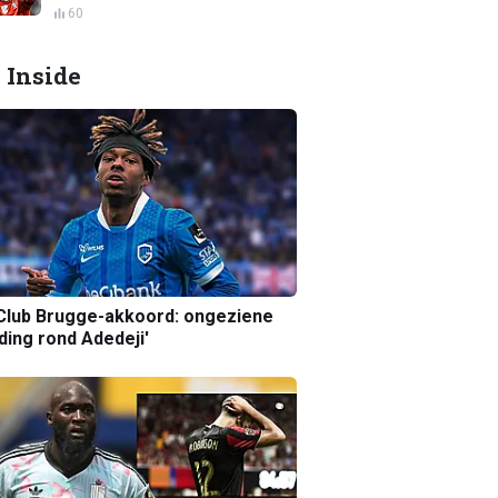
60
 Inside
Club Brugge-akkoord: ongeziene
ing rond Adedeji'