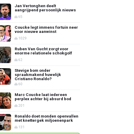
Jan Vertonghen deelt
aangrijpend persoonlijk nieuws
65
Coucke legt immens fortuin neer
voor nieuwe aanwinst
1029
Ruben Van Gucht zorgt voor
enorme relationele schokgolf
62
Stevige bom onder
spraakmakend huwelijk
Cristiano Ronaldo?
60
Marc Coucke laat iedereen
perplex achter bij absurd bod
201
Ronaldo doet monden openvallen
met knettergek miljoenenpark
131