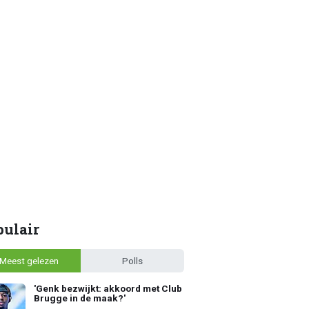
pulair
Meest gelezen
Polls
'Genk bezwijkt: akkoord met Club
Brugge in de maak?'