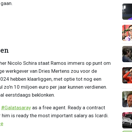
 gaan.
oen
cher Nicolo Schira staat Ramos immers op punt om
dige werkgever van Dries Mertens zou voor de
024 hebben klaarliggen, met optie tot nog een
l zo'n 10 miljoen euro per jaar kunnen verdienen.
eal eerstdaags beklonken.
o
#Galatasaray
as a free agent. Ready a contract
 him is ready the most important salary as Icardi.
Oe