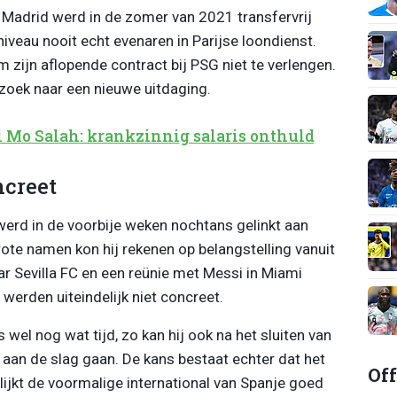
Madrid werd in de zomer van 2021 transfervrij
veau nooit echt evenaren in Parijse loondienst.
m zijn aflopende contract bij PSG niet te verlengen.
zoek naar een nieuwe uitdaging.
 Mo Salah: krankzinnig salaris onthuld
ncreet
werd in de voorbije weken nochtans gelinkt aan
rote namen kon hij rekenen op belangstelling vanuit
r Sevilla FC en een reünie met Messi in Miami
werden uiteindelijk niet concreet.
 wel nog wat tijd, zo kan hij ook na het sluiten van
 aan de slag gaan. De kans bestaat echter dat het
Off
lijkt de voormalige international van Spanje goed