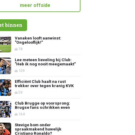
meer offside
et binnen
Vanaken looft aanwinst:
"Ongelooflijk!"
78
Lee meteen lieveling bij Club:
"Heb ik nog nooit meegemaakt"
109
Efficiënt Club haalt na rust
trekker over tegen kranig KVK
59
Club Brugge op voorsprong:
Brugse fans schrikken even
164
Stevige bom onder
spraakmakend huwelijk
Cristiano Ronaldo?