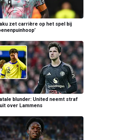
aku zet carrière op het spel bij
oenenpuinhoop’
atale blunder: United neemt straf
luit over Lammens