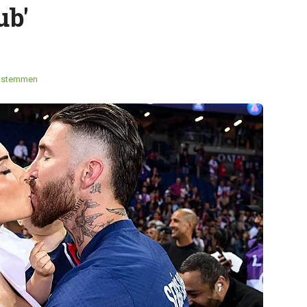
ub'
 stemmen