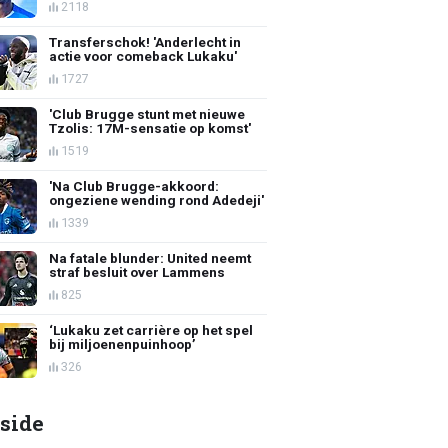
2118
Transferschok! 'Anderlecht in
actie voor comeback Lukaku'
1727
'Club Brugge stunt met nieuwe
Tzolis: 17M-sensatie op komst'
1519
'Na Club Brugge-akkoord:
ongeziene wending rond Adedeji'
1339
Na fatale blunder: United neemt
straf besluit over Lammens
825
‘Lukaku zet carrière op het spel
bij miljoenenpuinhoop’
326
side