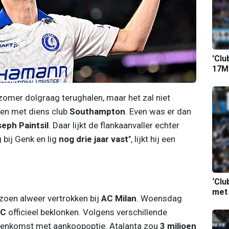
'Clu
17M-
omer dolgraag terughalen, maar het zal niet
den met diens club
Southampton
. Even was er dan
eph Paintsil
. Daar lijkt de flankaanvaller echter
 bij Genk en lig
nog drie jaar vast
", lijkt hij een
‘Clu
met
izoen alweer vertrokken bij
AC Milan
. Woensdag
BC
officieel beklonken. Volgens verschillende
eenkomst met aankoopoptie. Atalanta zou
3 miljoen