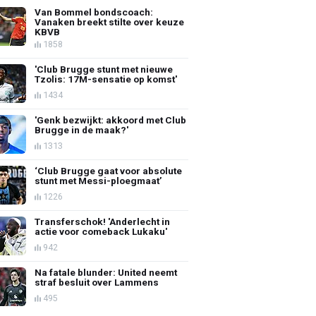
Van Bommel bondscoach:
Vanaken breekt stilte over keuze
KBVB
1858
'Club Brugge stunt met nieuwe
Tzolis: 17M-sensatie op komst'
1434
'Genk bezwijkt: akkoord met Club
Brugge in de maak?'
1313
‘Club Brugge gaat voor absolute
stunt met Messi-ploegmaat’
1226
Transferschok! 'Anderlecht in
actie voor comeback Lukaku'
942
Na fatale blunder: United neemt
straf besluit over Lammens
495