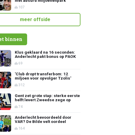
met absurd miljoenenpark
107
meer offside
et binnen
Klus geklaard na 16 seconden:
Anderlecht pakt bonus op PAOK
69
'Club dropt transferbom: 12
miljoen voor opvolger Tzolis'
312
Gent zet grote stap: sterke eerste
helft levert Zweedse zege op
74
Anderlecht bevoordeeld door
VAR? De Bilde velt oordeel
164