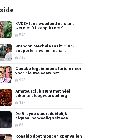
side
KVDO-fans woedend na stunt
Cercle: "Lijkenpikkers!"
543
Brandon Mechele raakt Club-
supporters vol in het hart
725
Coucke legt immens fortuin neer
voor nieuwe aanwinst
998
Amateurclub stunt met héél
pikante ploegvoorstelling
127
De Bruyne stuurt duidelijk
signaal na woelig seizoen
88
Ronaldo doet monden openvallen