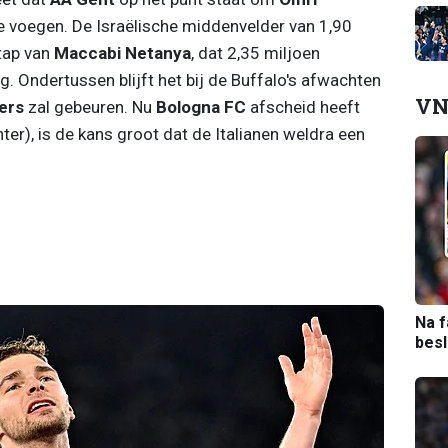
te voegen. De Israëlische middenvelder van 1,90
tap van
Maccabi Netanya
, dat 2,35 miljoen
g. Ondertussen blijft het bij de Buffalo's afwachten
VN
ers
zal gebeuren. Nu
Bologna FC
afscheid heeft
nter), is de kans groot dat de Italianen weldra een
Na f
bes