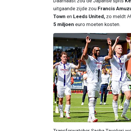
Daarnaast zou de Japanse spits
Ke
uitgaande zijde zou
Francis Amuz
Town
en
Leeds United,
zo meldt
H
5 miljoen
euro moeten kosten.
Transferwatcher Sacha Tavolieri w