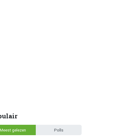
pulair
Meest gelezen
Polls