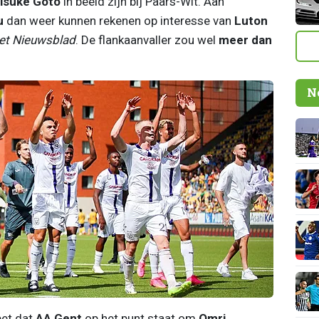
isuke Goto
in beeld zijn bij Paars-Wit. Aan
u
dan weer kunnen rekenen op interesse van
Luton
et Nieuwsblad
. De flankaanvaller zou wel
meer dan
N
eet dat
AA Gent
op het punt staat om
Omri