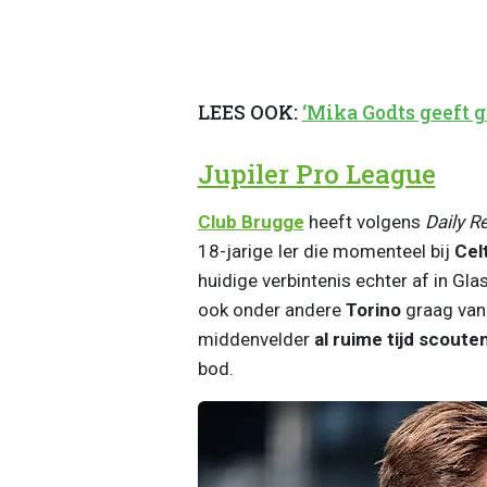
LEES OOK:
‘Mika Godts geeft 
Jupiler Pro League
Club Brugge
heeft volgens
Daily R
18-jarige Ier die momenteel bij
Cel
huidige verbintenis echter af in Gla
ook onder andere
Torino
graag van 
middenvelder
al ruime tijd scoute
bod.