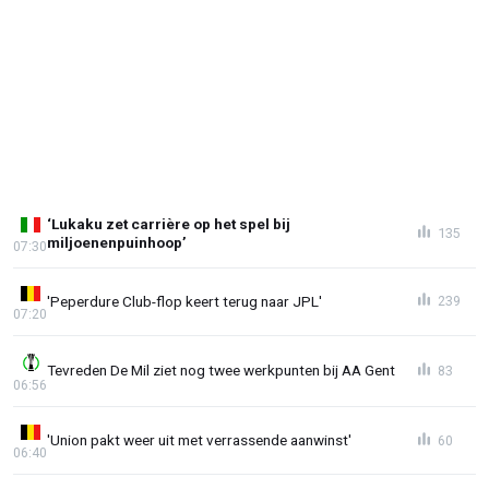
‘Lukaku zet carrière op het spel bij
135
miljoenenpuinhoop’
07:30
'Peperdure Club-flop keert terug naar JPL'
239
07:20
Tevreden De Mil ziet nog twee werkpunten bij AA Gent
83
06:56
'Union pakt weer uit met verrassende aanwinst'
60
06:40