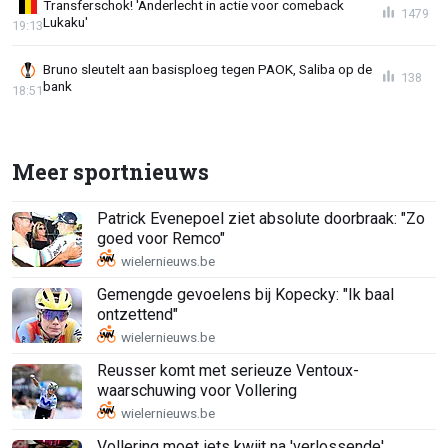
Transferschok! 'Anderlecht in actie voor comeback
1479
Lukaku'
19:13
Bruno sleutelt aan basisploeg tegen PAOK, Saliba op de
138
bank
18:51
Meer sportnieuws
Patrick Evenepoel ziet absolute doorbraak: "Zo
goed voor Remco"
Gemengde gevoelens bij Kopecky: "Ik baal
ontzettend"
Reusser komt met serieuze Ventoux-
waarschuwing voor Vollering
Vollering moet iets kwijt na 'verlossende'