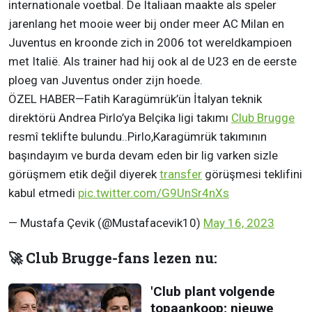
internationale voetbal. De Italiaan maakte als speler
jarenlang het mooie weer bij onder meer AC Milan en
Juventus en kroonde zich in 2006 tot wereldkampioen
met Italië. Als trainer had hij ook al de U23 en de eerste
ploeg van Juventus onder zijn hoede.
ÖZEL HABER—Fatih Karagümrük’ün İtalyan teknik
direktörü Andrea Pirlo’ya Belçika ligi takımı
Club Brugge
resmî teklifte bulundu..Pirlo,Karagümrük takımının
başındayım ve burda devam eden bir lig varken sizle
görüşmem etik değil diyerek
transfer
görüşmesi teklifini
kabul etmedi
pic.twitter.com/G9UnSr4nXs
— Mustafa Çevik (@Mustafacevik10)
May 16, 2023
🚀 Club Brugge-fans lezen nu:
'Club plant volgende
topaankoop; nieuwe