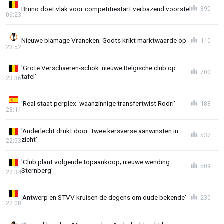
Bruno doet vlak voor competitiestart verbazend voorstel
390
06:23
Nieuwe blamage Vrancken; Godts krikt marktwaarde op
110
23:52
'Grote Verschaeren-schok: nieuwe Belgische club op
700
tafel'
23:36
'Real staat perplex: waanzinnige transfertwist Rodri'
188
23:11
'Anderlecht drukt door: twee kersverse aanwinsten in
537
zicht'
22:53
'Club plant volgende topaankoop; nieuwe wending
509
Sternberg'
22:34
'Antwerp en STVV kruisen de degens om oude bekende'
230
22:08