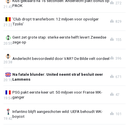
Klus geklaard na 16 seconden: Anderlecht pakt bonus op
272
PAOK
21:43
'Club dropt transferbom: 12 miljoen voor opvolger
829
Tzolis'
21:22
Gent zet grote stap: sterke eerste helft levert Zweedse
155
zege op
20:55
Anderlecht bevoordeeld door VAR? De Bilde velt oordeel
396
20:38
Na fatale blunder: United neemt straf besluit over
671
Lammens
20:10
PSG pakt eerste keer uit: 50 miljoen voor Franse WK-
47
ganger
19:54
Infantino blijft aangeschoten wild: UEFA behoudt WK-
101
boycot
19:42