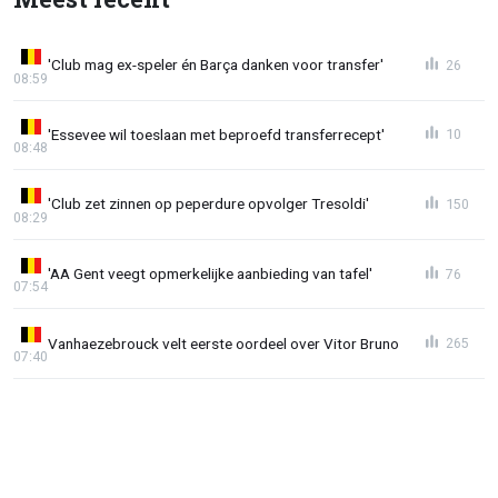
'Club mag ex-speler én Barça danken voor transfer'
26
08:59
'Essevee wil toeslaan met beproefd transferrecept'
10
08:48
'Club zet zinnen op peperdure opvolger Tresoldi'
150
08:29
'AA Gent veegt opmerkelijke aanbieding van tafel'
76
07:54
Vanhaezebrouck velt eerste oordeel over Vitor Bruno
265
07:40