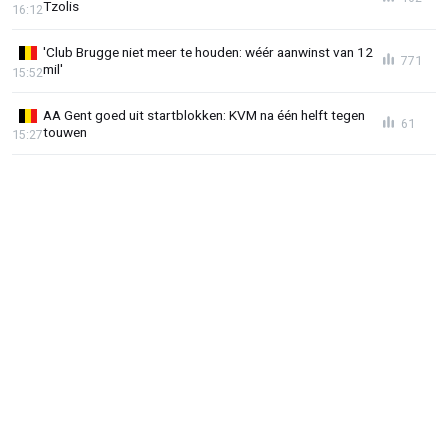
Tzolis
16:12
'Club Brugge niet meer te houden: wéér aanwinst van 12
771
mil'
15:52
AA Gent goed uit startblokken: KVM na één helft tegen
61
touwen
15:27