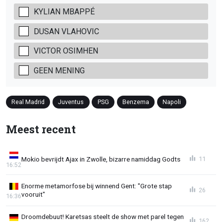
KYLIAN MBAPPÉ
DUSAN VLAHOVIC
VICTOR OSIMHEN
GEEN MENING
Real Madrid
Juventus
PSG
Benzema
Napoli
Meest recent
Mokio bevrijdt Ajax in Zwolle, bizarre namiddag Godts
11
16:52
Enorme metamorfose bij winnend Gent: "Grote stap
26
vooruit"
16:36
Droomdebuut! Karetsas steelt de show met parel tegen
162