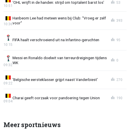
‘OHL wrijft in de handen: strijd om toptalent barst los’
53
10:51
Hanbeom Lee had meteen wens bij Club: “Vroeg er zelf
393
voor”
10:36
FIFA haalt verschroeiend uit na Infantino-geruchten
95
10:15
Messi en Ronaldo doelwit van terreurdreigingen tijdens
0
WK
09:32
'Belgische eersteklasser grijpt naast Vanderbiest'
270
09:22
Charai geeft oorzaak voor pandoering tegen Union
190
09:04
Meer sportnieuws