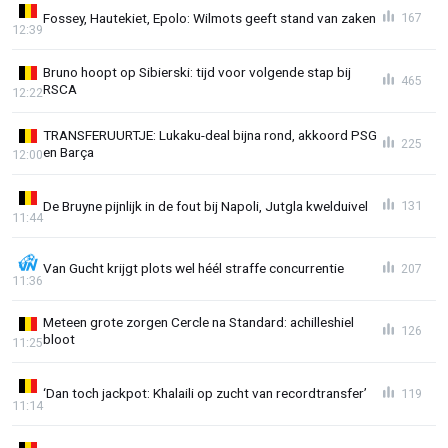
Fossey, Hautekiet, Epolo: Wilmots geeft stand van zaken
167
12:39
Bruno hoopt op Sibierski: tijd voor volgende stap bij
465
RSCA
12:22
TRANSFERUURTJE: Lukaku-deal bijna rond, akkoord PSG
225
en Barça
12:00
De Bruyne pijnlijk in de fout bij Napoli, Jutgla kwelduivel
131
11:44
Van Gucht krijgt plots wel héél straffe concurrentie
207
11:36
Meteen grote zorgen Cercle na Standard: achilleshiel
126
bloot
11:25
‘Dan toch jackpot: Khalaili op zucht van recordtransfer’
119
11:14