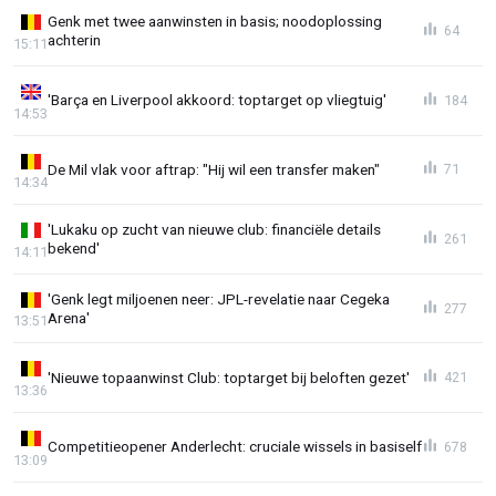
Genk met twee aanwinsten in basis; noodoplossing
64
achterin
15:11
'Barça en Liverpool akkoord: toptarget op vliegtuig'
184
14:53
De Mil vlak voor aftrap: "Hij wil een transfer maken"
71
14:34
'Lukaku op zucht van nieuwe club: financiële details
261
bekend'
14:11
'Genk legt miljoenen neer: JPL-revelatie naar Cegeka
277
Arena'
13:51
'Nieuwe topaanwinst Club: toptarget bij beloften gezet'
421
13:36
Competitieopener Anderlecht: cruciale wissels in basiself
678
13:09