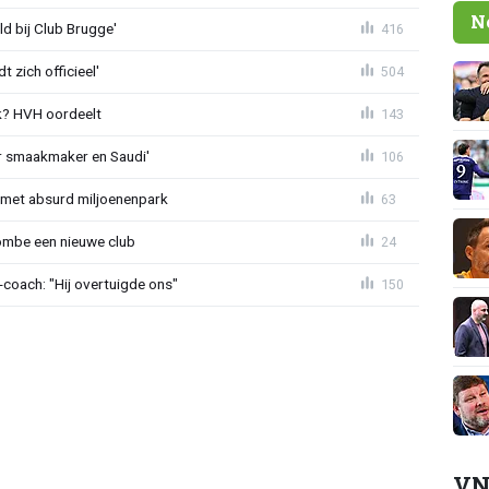
N
ld bij Club Brugge'
416
 zich officieel'
504
? HVH oordeelt
143
r smaakmaker en Saudi'
106
met absurd miljoenenpark
63
ombe een nieuwe club
24
oach: "Hij overtuigde ons"
150
VN