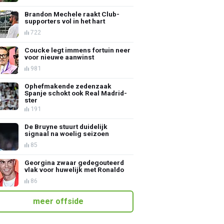
Brandon Mechele raakt Club-
supporters vol in het hart
722
Coucke legt immens fortuin neer
voor nieuwe aanwinst
981
Ophefmakende zedenzaak
Spanje schokt ook Real Madrid-
ster
191
De Bruyne stuurt duidelijk
signaal na woelig seizoen
85
Georgina zwaar gedegouteerd
vlak voor huwelijk met Ronaldo
86
meer offside