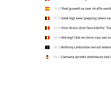
'Real gruwelt na zeer straffe wend
10:44
Genk legt weer piepjong talent va
10:23
Vitor Bruno doet fans belofte: "Da
09:30
Wie legt Club en Union vuur aan 
08:46
Anthony Limbombe verrast iedere
08:38
Llansana spreekt ambitieuze taal
08:21