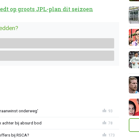
dt op groots JPL-plan dit seizoen
redden?
eraanwinst onderweg'
93
 achter bij absurd bod
78
offers bij RSCA?
173