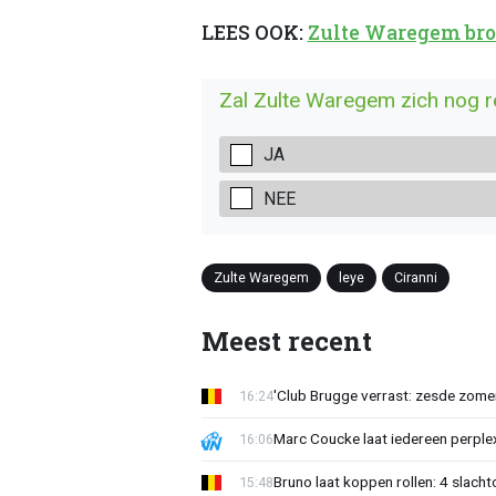
LEES OOK:
Zulte Waregem broe
Zal Zulte Waregem zich nog 
JA
NEE
Zulte Waregem
leye
Ciranni
Meest recent
'Club Brugge verrast: zesde zom
16:24
Marc Coucke laat iedereen perplex
16:06
Bruno laat koppen rollen: 4 slacht
15:48