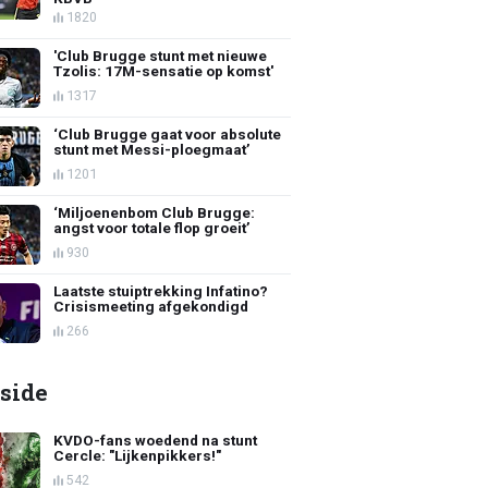
1820
'Club Brugge stunt met nieuwe
Tzolis: 17M-sensatie op komst'
1317
‘Club Brugge gaat voor absolute
stunt met Messi-ploegmaat’
1201
‘Miljoenenbom Club Brugge:
angst voor totale flop groeit’
930
Laatste stuiptrekking Infatino?
Crisismeeting afgekondigd
266
side
KVDO-fans woedend na stunt
Cercle: "Lijkenpikkers!"
542