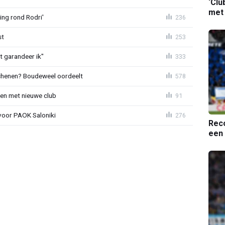
‘Clu
met
ing rond Rodri'
236
st
253
t garandeer ik"
333
schenen? Boudeweel oordeelt
578
en met nieuwe club
91
 voor PAOK Saloniki
276
Reco
een 