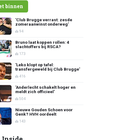
et binnen
'Club Brugge verrast: zesde
zomeraanwinst onderweg'
94
Bruno laat koppen rollen: 4
slachtoffers bij RSCA?
173
'Leko klopt op tafel:
transfergeweld bij Club Brugge'
416
'Anderlecht schakelt hoger en
meldt zich officieel'
504
Nieuwe Gouden Schoen voor
Genk? HVH oordeelt
143
 Inside