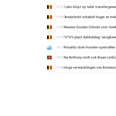
'Leko klopt op tafel: transfergewe
15:27
'Anderlecht schakelt hoger en meldt
15:09
Nieuwe Gouden Schoen voor Genk
14:38
'STVV plant dubbelslag: terugkee
14:19
Ronaldo doet monden openvallen 
14:15
Na Anthony vindt ook Bryan Limb
14:03
Hoge verwachtingen van Antwerp-c
13:48