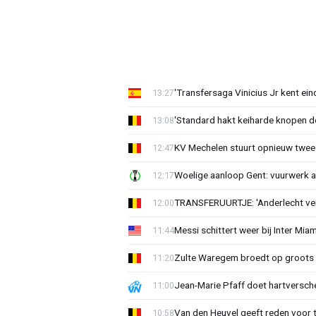
'Transfersaga Vinicius Jr kent ein
13:27
'Standard hakt keiharde knopen do
13:08
KV Mechelen stuurt opnieuw twee
12:47
Woelige aanloop Gent: vuurwerk a
12:17
TRANSFERUURTJE: 'Anderlecht verra
12:00
Messi schittert weer bij Inter Mia
11:44
Zulte Waregem broedt op groots 
11:20
Jean-Marie Pfaff doet hartversch
11:00
Van den Heuvel geeft reden voor 
10:58