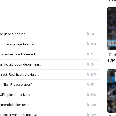
delijk ontknoping'
94
or over jonge talenten'
124
 talenten naar Helmond
41
'Clu
17M-
an hotel, icoon depanneert
85
st, Real haalt stevig uit'
235
mi: “Een Picasso-goal”
55
JPL-plan dit seizoen
393
eurende bekentenis
238
transfer van Club naar OHL
239