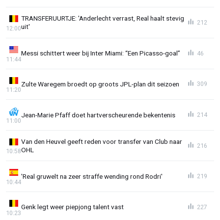
TRANSFERUURTJE: 'Anderlecht verrast, Real haalt stevig
212
uit'
12:00
Messi schittert weer bij Inter Miami: “Een Picasso-goal”
46
11:44
Zulte Waregem broedt op groots JPL-plan dit seizoen
309
11:20
Jean-Marie Pfaff doet hartverscheurende bekentenis
214
11:00
Van den Heuvel geeft reden voor transfer van Club naar
216
OHL
10:58
'Real gruwelt na zeer straffe wending rond Rodri'
219
10:44
Genk legt weer piepjong talent vast
227
10:23