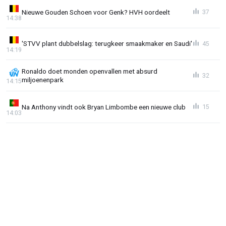
Nieuwe Gouden Schoen voor Genk? HVH oordeelt
37
14:38
'STVV plant dubbelslag: terugkeer smaakmaker en Saudi'
45
14:19
Ronaldo doet monden openvallen met absurd
32
miljoenenpark
14:15
Na Anthony vindt ook Bryan Limbombe een nieuwe club
15
14:03