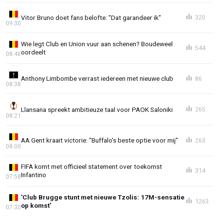
Vitor Bruno doet fans belofte: "Dat garandeer ik"
320
09:30
Wie legt Club en Union vuur aan schenen? Boudeweel
544
oordeelt
08:46
Anthony Limbombe verrast iedereen met nieuwe club
86
08:38
Llansana spreekt ambitieuze taal voor PAOK Saloniki
265
08:21
AA Gent kraait victorie: "Buffalo's beste optie voor mij"
263
08:00
FIFA komt met officieel statement over toekomst
314
Infantino
07:58
'Club Brugge stunt met nieuwe Tzolis: 17M-sensatie
1263
op komst'
07:30