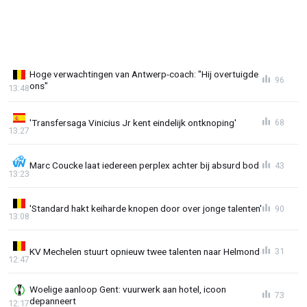
Hoge verwachtingen van Antwerp-coach: "Hij overtuigde
96
ons"
13:48
'Transfersaga Vinicius Jr kent eindelijk ontknoping'
68
13:27
Marc Coucke laat iedereen perplex achter bij absurd bod
43
13:23
'Standard hakt keiharde knopen door over jonge talenten'
90
13:08
KV Mechelen stuurt opnieuw twee talenten naar Helmond
31
12:47
Woelige aanloop Gent: vuurwerk aan hotel, icoon
73
depanneert
12:17