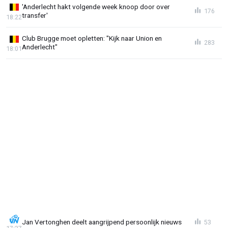
'Anderlecht hakt volgende week knoop door over
176
transfer'
18:22
Club Brugge moet opletten: "Kijk naar Union en
283
Anderlecht"
18:01
Jan Vertonghen deelt aangrijpend persoonlijk nieuws
53