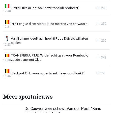
'Strijd Lukaku los: ook deze topclub probeert'
200
12:48
Pro League dient Vitor Bruno meteen van antwoord
259
12:31
Van Bommel geeft aan hoe hij Rode Duivels wil laten
205
spelen
12:23
TRANSFERUURTJE: 'Anderlecht gaat voor Romback,
343
zesde aanwinst Club'
12:00
‘Jackpot OHL voor supertalent: Feyenoord lonkt’
77
11:46
Meer sportnieuws
De Cauwer waarschuwt Van der Poel: "Kans