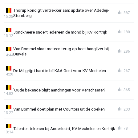
Thorup kondigt vertrekker aan: update over Adedeji-
887
Sternberg
15:25
Jonckheere snoert iedereen de mond bij KV Kortrijk
180
15:12
Van Bommel slaat meteen terug op heet hangijzer bij
286
Duivels
14:44
De Mil grijpt hard in bij KAA Gent voor KV Mechelen
267
14:20
'Oude bekende blijft aandringen voor Verschaeren'
365
14:02
Van Bommel doet plan met Courtois uit de doeken
203
13:27
Talenten tekenen bij Anderlecht, KV Mechelen en Kortrijk
78
13:14