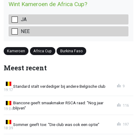
Wint Kameroen de Africa Cup?
JA
NEE
Kameroen
Africa Cup
Burkina Faso
Meest recent
Standard stalt verdediger bij andere Belgische club
9
19:17
Biancone geeft smaakmaker RSCA raad: "Nog jaar
116
blijven"
19:04
Sommer geeft toe: “Die club was ook een optie”
197
18:39