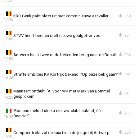
17:37
KRC Genk pakt plots uit met komst nieuwe aanvaller
163
17:16
STVV heeft beet en stelt nieuwe goalgetter voor
93
17:08
Antwerp haalt twee oude bekenden terug naar de Bosuil
306
17:00
Straffe ambities KV Kortrijk bekend: “Op onze bek gaan?”
147
16:46
Mannaert onthult: “Al voor WK met Mark van Bommel
63
gesproken”
16:25
‘Romano meldt Lukaku-nieuws: club haakt af, één
217
favoriet’
16:12
Compper trekt vol de kaart van de jeugd bij Antwerp
205
15:45