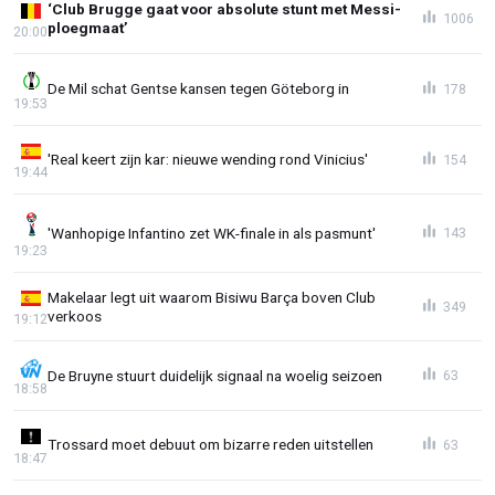
‘Club Brugge gaat voor absolute stunt met Messi-
1006
ploegmaat’
20:00
De Mil schat Gentse kansen tegen Göteborg in
178
19:53
'Real keert zijn kar: nieuwe wending rond Vinicius'
154
19:44
'Wanhopige Infantino zet WK-finale in als pasmunt'
143
19:23
Makelaar legt uit waarom Bisiwu Barça boven Club
349
verkoos
19:12
De Bruyne stuurt duidelijk signaal na woelig seizoen
63
18:58
Trossard moet debuut om bizarre reden uitstellen
63
18:47