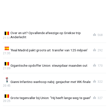
Over en uit? Opvallende afwezige op Griekse trip
568
Anderlecht
21:51
'Real Madrid pakt groots uit: transfer van 125 miljoen'
292
21:35
Gigantische opdoffer Union: steunpilaar maanden out
170
21:09
Gianni Infantino wanhoop nabij: gesjacher met WK-finale
322
20:45
Grote tegenvaller bij Union: "Hij heeft lange weg te gaan"
327
20:25