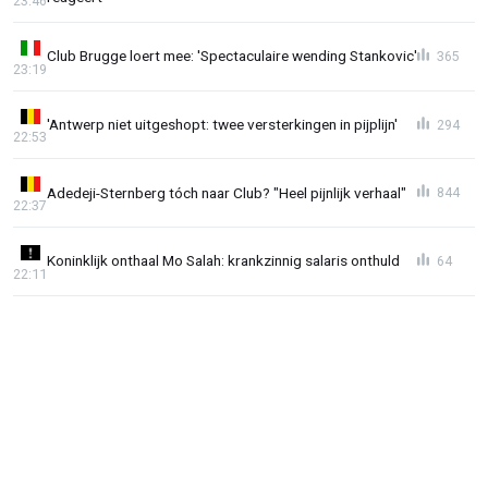
23:46
Club Brugge loert mee: 'Spectaculaire wending Stankovic'
365
23:19
'Antwerp niet uitgeshopt: twee versterkingen in pijplijn'
294
22:53
Adedeji-Sternberg tóch naar Club? "Heel pijnlijk verhaal"
844
22:37
Koninklijk onthaal Mo Salah: krankzinnig salaris onthuld
64
22:11