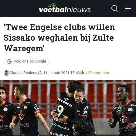
'Twee Engelse clubs willen
Sissako weghalen bij Zulte
Waregem'
Volg ons op Google
Claudio Reulens
11 januari 2021 15:46
438 stemmen