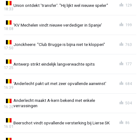
Union ontdekt 'transfer': "Hij lijkt wel nieuwe speler"
129
18:33
'KV Mechelen vindt nieuwe verdediger in Spanje'
199
18:08
Jonckheere: "Club Brugge is bijna niet te kloppen"
763
17:50
Antwerp strikt eindelijk langverwachte spits
177
17:25
'Anderlecht pakt uit met zeer opvallende aanwinst'
684
16:39
Anderlecht maakt A-kern bekend met enkele
504
verrassingen
16:20
Beerschot vindt opvallende versterking bij Lierse SK
86
16:01