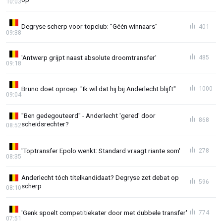
10:03
Degryse scherp voor topclub: "Géén winnaars"
401
09:38
'Antwerp grijpt naast absolute droomtransfer'
485
09:18
Bruno doet oproep: "Ik wil dat hij bij Anderlecht blijft"
1000
09:04
"Ben gedegouteerd" - Anderlecht 'gered' door
868
scheidsrechter?
08:52
'Toptransfer Epolo wenkt: Standard vraagt riante som'
278
08:35
Anderlecht tóch titelkandidaat? Degryse zet debat op
596
scherp
08:10
'Genk spoelt competitiekater door met dubbele transfer'
774
07:51