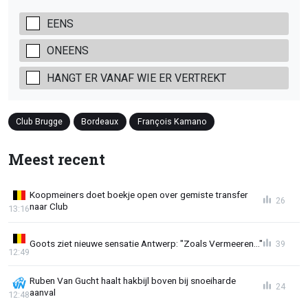
EENS
ONEENS
HANGT ER VANAF WIE ER VERTREKT
Club Brugge
Bordeaux
François Kamano
Meest recent
Koopmeiners doet boekje open over gemiste transfer
26
naar Club
13:16
Goots ziet nieuwe sensatie Antwerp: "Zoals Vermeeren..."
39
12:49
Ruben Van Gucht haalt hakbijl boven bij snoeiharde
24
aanval
12:48