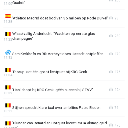
250
Ouahdi'
12:00
'Atlético Madrid doet bod van 35 miljoen op Rode Duivel'
98
11:38
Wisselvallig Anderlecht: "Wachten op eerste glas
280
champagne"
11:22
Sam Kerkhofs en Rik Verheye doen Hasselt ontploffen
170
11:12
Thorup ziet één groot lichtpunt bij KRC Genk
176
11:04
'Hasi shopt bij KRC Genk, géén succes bij STVV'
124
10:39
Stijnen spreekt klare taal over ambities Patro Eisden
76
10:22
'Blunder van Renard en Borguet levert RSCA alsnog geld
475
op'