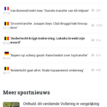
Van Bommel lonkt mee: 'Duivels-transfer van 40 miljoen'
289
07:36
'Droomtransfer Joaquin Seys: Club Brugge hakt knoop
1090
door'
07:12
‘Anderlecht krijgt mokerslag: Lukaku breekt zijn
914
woord’
06:50
'Bayern op scherp gezet: Kane beslist over toptransfer'
424
06:34
'Anderlecht gaat all-in: finale topaanwinst onderweg'
998
06:11
Meer sportnieuws
Onthuld: dit verdiende Vollering in vergelijking