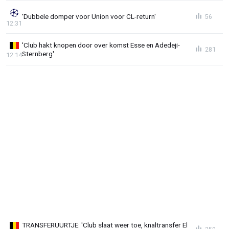
'Dubbele domper voor Union voor CL-return'
56
12:31
'Club hakt knopen door over komst Esse en Adedeji-
281
Sternberg'
12:14
TRANSFERUURTJE: 'Club slaat weer toe, knaltransfer El