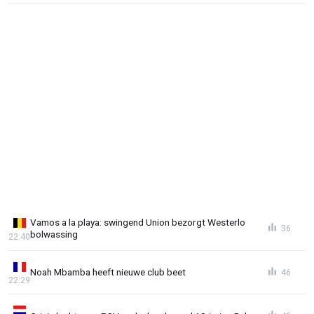
Vamos a la playa: swingend Union bezorgt Westerlo
36
bolwassing
22:40
Noah Mbamba heeft nieuwe club beet
46
22:29