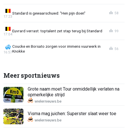
Standard is gewaarschuwd: "Hen pijn doen"
58
17:23
Euvrard verrast: toptalent zet stap terug bij Standard
99
17:04
Coucke en Borsato zorgen voor immens vuurwerk in
56
Knokke
16:57
Meer sportnieuws
Grote naam moet Tour onmiddellijk verlaten na
opmerkelijke strijd
Visma mag juichen: Superster slaat weer toe