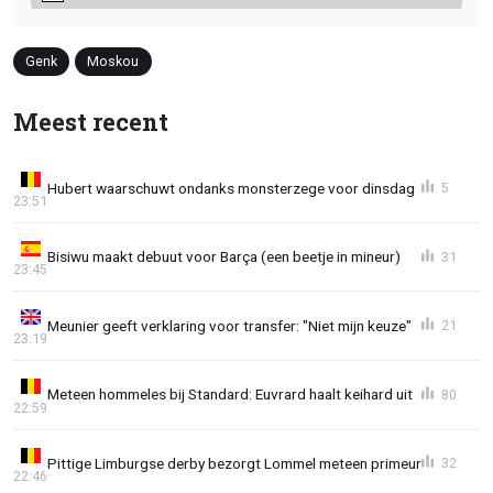
Genk
Moskou
Meest recent
Hubert waarschuwt ondanks monsterzege voor dinsdag
5
23:51
Bisiwu maakt debuut voor Barça (een beetje in mineur)
31
23:45
Meunier geeft verklaring voor transfer: "Niet mijn keuze"
21
23:19
Meteen hommeles bij Standard: Euvrard haalt keihard uit
80
22:59
Pittige Limburgse derby bezorgt Lommel meteen primeur
32
22:46