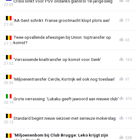
Crisis lonkt voor PSV ondanks glansrol 18-jarige Belg
48
22:05
'AA Gent schrikt: Franse grootmacht klopt plots aan'
77
21:45
Twee opvallende afwezigen bij Union: toptransfer op
65
komst?
21:17
'Verrassende knaltransfer op komst voor Genk'
164
21:02
'Miljoenentransfer Cercle, Kortrijk wil ook nog toeslaan'
97
20:36
Grote verrassing: 'Lukaku geeft jawoord aan nieuwe club'
475
20:19
Standard begint nieuw seizoen met serieuze mokerslag
119
20:13
‘Miljoenenbom bij Club Brugge: Leko krijgt zijn
538