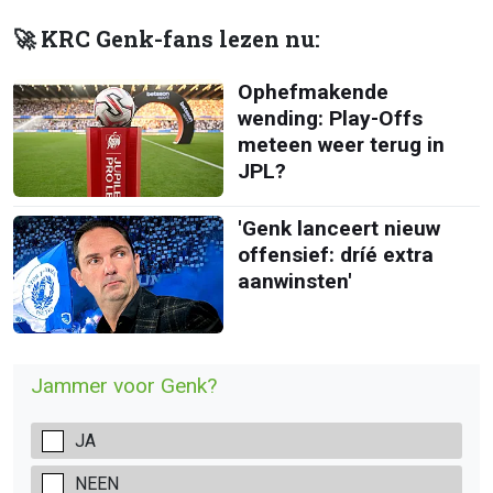
🚀 KRC Genk-fans lezen nu:
Ophefmakende
wending: Play-Offs
meteen weer terug in
JPL?
'Genk lanceert nieuw
offensief: dríé extra
aanwinsten'
Jammer voor Genk?
JA
NEEN