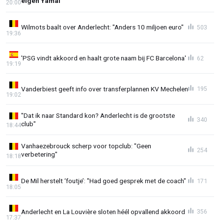
eigen Yamal’
20:00
Wilmots baalt over Anderlecht: "Anders 10 miljoen euro"
503
19:36
'PSG vindt akkoord en haalt grote naam bij FC Barcelona'
62
19:19
Vanderbiest geeft info over transferplannen KV Mechelen
195
19:02
"Dat ik naar Standard kon? Anderlecht is de grootste
340
club"
18:44
Vanhaezebrouck scherp voor topclub: "Geen
254
verbetering"
18:18
De Mil herstelt ‘foutje’: "Had goed gesprek met de coach"
171
18:05
Anderlecht en La Louvière sloten héél opvallend akkoord
356
17:37