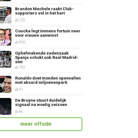
Brandon Mechele raakt Club-
supporters vol in het hart
725
Coucke legt immens fortuin neer
voor nieuwe aanwinst
990
Ophefmakende zedenzaak
Spanje schokt ook Real Madrid-
ster
192
Ronaldo doet monden openvallen
met absurd miljoenenpark
91
De Bruyne stuurt duidelijk
signaal na woelig seizoen
86
meer offside