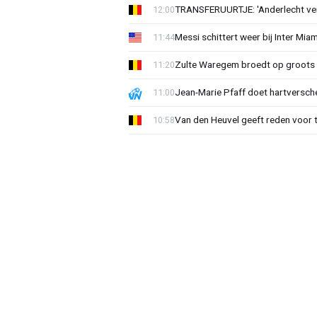
TRANSFERUURTJE: 'Anderlecht verra
12:00
Messi schittert weer bij Inter Mia
11:44
Zulte Waregem broedt op groots 
11:20
Jean-Marie Pfaff doet hartversch
11:00
Van den Heuvel geeft reden voor 
10:58