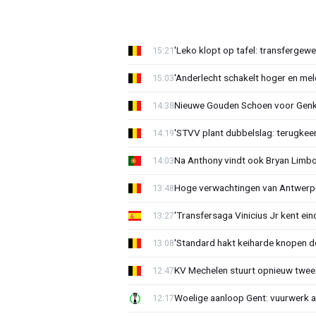
'Leko klopt op tafel: transfergewe
15:21
'Anderlecht schakelt hoger en meldt
15:03
Nieuwe Gouden Schoen voor Genk
14:38
'STVV plant dubbelslag: terugkee
14:19
Na Anthony vindt ook Bryan Limb
14:03
Hoge verwachtingen van Antwerp-c
13:48
'Transfersaga Vinicius Jr kent ein
13:27
'Standard hakt keiharde knopen do
13:08
KV Mechelen stuurt opnieuw twee
12:47
Woelige aanloop Gent: vuurwerk a
12:17