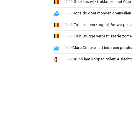
'Genk bezwijkt: akkoord met Club
17:29
Ronaldo doet monden openvallen 
17:07
'Totale uitverkoop bij Antwerp: du
16:45
'Club Brugge verrast: zesde zom
16:26
Marc Coucke laat iedereen perplex
16:04
Bruno laat koppen rollen: 4 slacht
15:42