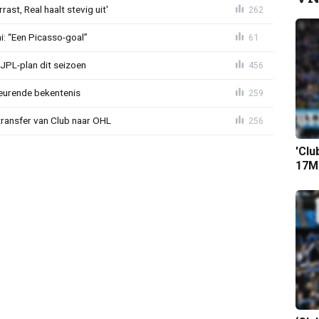
st, Real haalt stevig uit'
262
mi: “Een Picasso-goal”
61
JPL-plan dit seizoen
456
eurende bekentenis
259
transfer van Club naar OHL
256
'Clu
17M-