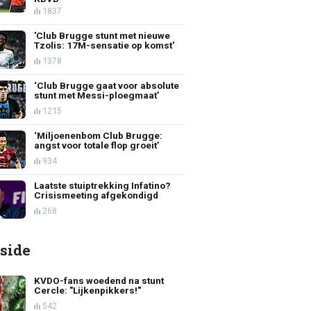
1837
'Club Brugge stunt met nieuwe
Tzolis: 17M-sensatie op komst'
1378
‘Club Brugge gaat voor absolute
stunt met Messi-ploegmaat’
1215
‘Miljoenenbom Club Brugge:
angst voor totale flop groeit’
934
Laatste stuiptrekking Infatino?
Crisismeeting afgekondigd
268
side
KVDO-fans woedend na stunt
Cercle: "Lijkenpikkers!"
542