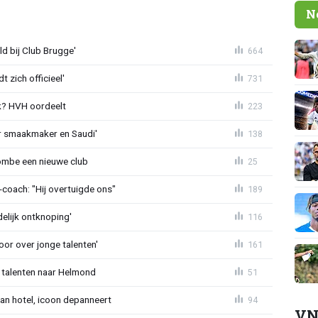
N
ld bij Club Brugge'
664
 zich officieel'
731
? HVH oordeelt
223
r smaakmaker en Saudi'
138
ombe een nieuwe club
25
oach: "Hij overtuigde ons"
189
delijk ontknoping'
116
or over jonge talenten'
161
 talenten naar Helmond
51
an hotel, icoon depanneert
94
VN