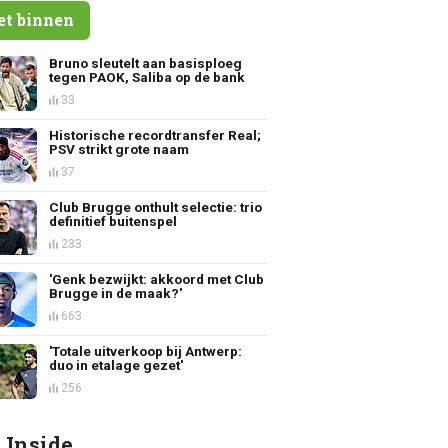
et binnen
Bruno sleutelt aan basisploeg
tegen PAOK, Saliba op de bank
33
Historische recordtransfer Real;
PSV strikt grote naam
37
Club Brugge onthult selectie: trio
definitief buitenspel
233
'Genk bezwijkt: akkoord met Club
Brugge in de maak?'
663
'Totale uitverkoop bij Antwerp:
duo in etalage gezet'
256
 Inside