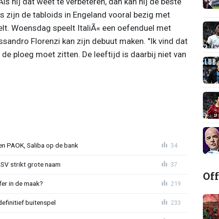
Als hij dat weet te verbeteren, dan kan hij de beste
s zijn de tabloids in Engeland vooral bezig met
elt. Woensdag speelt ItaliÃ« een oefenduel met
sandro Florenzi kan zijn debuut maken. "Ik vind dat
 de ploeg moet zitten. De leeftijd is daarbij niet van
gen PAOK, Saliba op de bank
34
PSV strikt grote naam
37
Off
fer in de maak?
219
definitief buitenspel
233