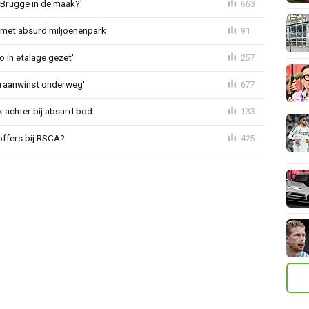
 Brugge in de maak?'
663
met absurd miljoenenpark
91
o in etalage gezet'
257
eraanwinst onderweg'
677
 achter bij absurd bod
133
offers bij RSCA?
425