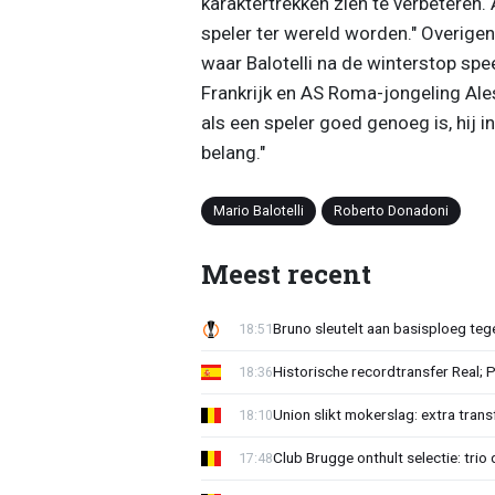
karaktertrekken zien te verbeteren. 
speler ter wereld worden." Overigen
waar Balotelli na de winterstop spe
Frankrijk en AS Roma-jongeling Ales
als een speler goed genoeg is, hij in
belang."
Mario Balotelli
Roberto Donadoni
Meest recent
Bruno sleutelt aan basisploeg te
18:51
Historische recordtransfer Real; 
18:36
Union slikt mokerslag: extra trans
18:10
Club Brugge onthult selectie: trio 
17:48