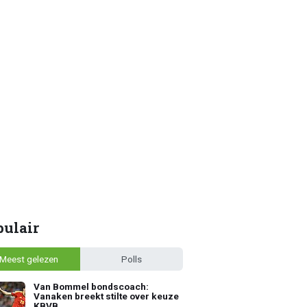
pulair
Meest gelezen
Polls
Van Bommel bondscoach:
Vanaken breekt stilte over keuze
KBVB