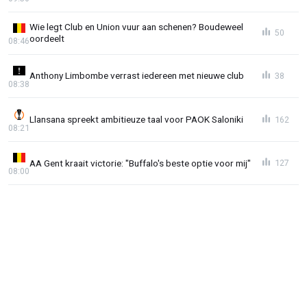
Wie legt Club en Union vuur aan schenen? Boudeweel
50
oordeelt
08:46
Anthony Limbombe verrast iedereen met nieuwe club
38
08:38
Llansana spreekt ambitieuze taal voor PAOK Saloniki
162
08:21
AA Gent kraait victorie: "Buffalo's beste optie voor mij"
127
08:00