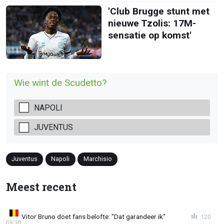
'Club Brugge stunt met
nieuwe Tzolis: 17M-
sensatie op komst'
Wie wint de Scudetto?
NAPOLI
JUVENTUS
Juventus
Napoli
Marchisio
Meest recent
Vitor Bruno doet fans belofte: "Dat garandeer ik"
120
09:30