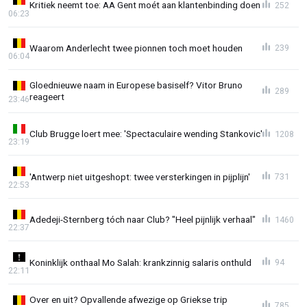
Kritiek neemt toe: AA Gent moét aan klantenbinding doen
252
06:23
Waarom Anderlecht twee pionnen toch moet houden
239
06:04
Gloednieuwe naam in Europese basiself? Vitor Bruno
289
reageert
23:46
Club Brugge loert mee: 'Spectaculaire wending Stankovic'
1208
23:19
'Antwerp niet uitgeshopt: twee versterkingen in pijplijn'
731
22:53
Adedeji-Sternberg tóch naar Club? "Heel pijnlijk verhaal"
1460
22:37
Koninklijk onthaal Mo Salah: krankzinnig salaris onthuld
94
22:11
Over en uit? Opvallende afwezige op Griekse trip
785