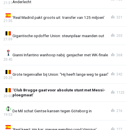
Anderlecht
21:51
'Real Madrid pakt groots uit: transfer van 125 miljoen'
331
21:35
Gigantische opdoffer Union: steunpilaar maanden out
203
21:09
Gianni Infantino wanhoop nabij: gesjacher met WK-finale
368
20:45
Grote tegenvaller bij Union: "Hij heeft lange weg te gaan"
342
20:25
‘Club Brugge gaat voor absolute stunt met Messi-
1125
ploegmaat’
20:00
De Mil schat Gentse kansen tegen Göteborg in
216
19:53
'Real keert zijn kar: nieuwe wending rond Vinicius'
177