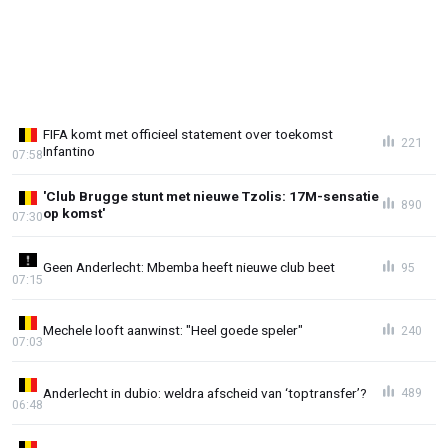
FIFA komt met officieel statement over toekomst
221
Infantino
07:58
'Club Brugge stunt met nieuwe Tzolis: 17M-sensatie
890
op komst'
07:30
Geen Anderlecht: Mbemba heeft nieuwe club beet
95
07:15
Mechele looft aanwinst: "Heel goede speler"
240
07:03
Anderlecht in dubio: weldra afscheid van ‘toptransfer’?
489
06:48