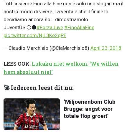
Tutti insieme Fino alla Fine non è solo uno slogan ma il
nostro modo di vivere. La verità è che il finale lo
decidiamo ancora noi...dimostriamolo
JUventUS ⚪⚫
#ForzaJuve
#FinoAllaFine
pic.twitter.com/NjL3Ke2qPE
— Claudio Marchisio (@ClaMarchisio8)
April 23, 2018
LEES OOK:
Lukaku niet welkom: ‘We willen
hem absoluut niet’
🚀 Iedereen leest dit nu:
‘Miljoenenbom Club
Brugge: angst voor
totale flop groeit’