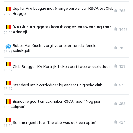
Jupiler Pro League met 5 jonge parels: van RSCA tot Club
268
Brugge
20:22
'Na Club Brugge-akkoord: ongeziene wending rond
1449
Adedeji'
20:00
Ruben Van Gucht zorgt voor enorme relationele
76
schokgolf
19:38
Club Brugge - KV Kortrijk: Leko voert twee wissels door
123
19:37
Standard stalt verdediger bij andere Belgische club
57
19:17
Biancone geeft smaakmaker RSCA raad: "Nog jaar
483
blijven"
19:04
Sommer geeft toe: “Die club was ook een optie”
427
18:39