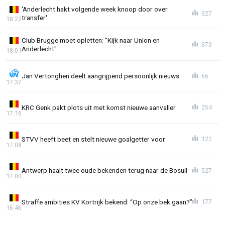
'Anderlecht hakt volgende week knoop door over
327
transfer'
18:22
Club Brugge moet opletten: "Kijk naar Union en
370
Anderlecht"
18:01
Jan Vertonghen deelt aangrijpend persoonlijk nieuws
66
17:37
KRC Genk pakt plots uit met komst nieuwe aanvaller
254
17:16
STVV heeft beet en stelt nieuwe goalgetter voor
122
17:08
Antwerp haalt twee oude bekenden terug naar de Bosuil
527
17:00
Straffe ambities KV Kortrijk bekend: “Op onze bek gaan?”
177
16:46