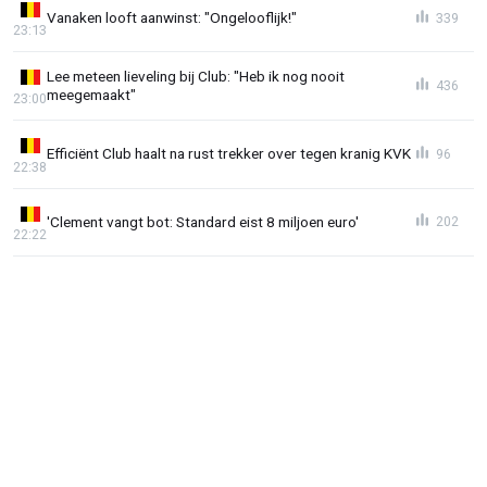
Vanaken looft aanwinst: "Ongelooflijk!"
339
23:13
Lee meteen lieveling bij Club: "Heb ik nog nooit
436
meegemaakt"
23:00
Efficiënt Club haalt na rust trekker over tegen kranig KVK
96
22:38
'Clement vangt bot: Standard eist 8 miljoen euro'
202
22:22