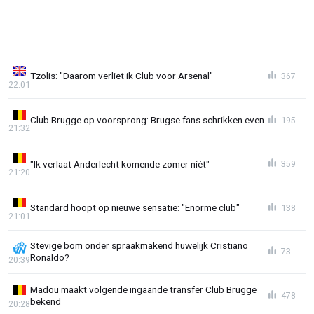
Tzolis: "Daarom verliet ik Club voor Arsenal"
367
22:01
Club Brugge op voorsprong: Brugse fans schrikken even
195
21:32
"Ik verlaat Anderlecht komende zomer niét"
359
21:20
Standard hoopt op nieuwe sensatie: "Enorme club"
138
21:01
Stevige bom onder spraakmakend huwelijk Cristiano
73
Ronaldo?
20:39
Madou maakt volgende ingaande transfer Club Brugge
478
bekend
20:28