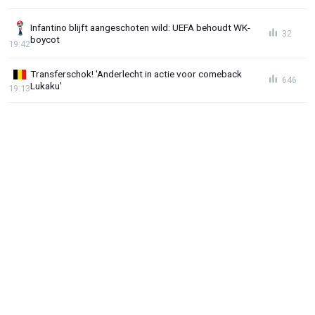
Infantino blijft aangeschoten wild: UEFA behoudt WK-
32
boycot
19:42
Transferschok! 'Anderlecht in actie voor comeback
646
Lukaku'
19:13