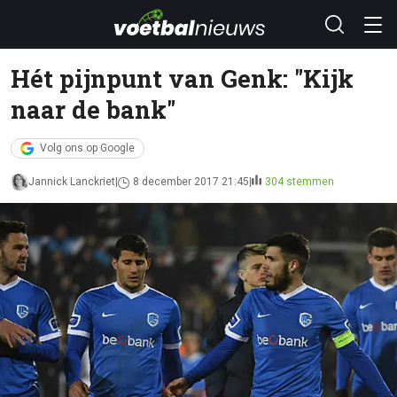
Hét pijnpunt van Genk: "Kijk
naar de bank"
Volg ons op Google
Jannick Lanckriet
8 december 2017 21:45
304 stemmen