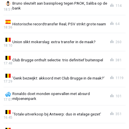
Bruno sleutelt aan basisploeg tegen PAOK, Saliba op de
114
bank
18:51
Historische recordtransfer Real; PSV strikt grote naam
64
18:36
Union slikt mokerslag: extra transfer in de maak?
260
18:10
Club Brugge onthult selectie: trio definitief buitenspel
381
17:48
'Genk bezwijkt: akkoord met Club Brugge in de maak?'
1119
17:29
Ronaldo doet monden openvallen met absurd
101
miljoenenpark
17:07
'Totale uitverkoop bij Antwerp: duo in etalage gezet'
351
16:45