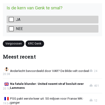
Is de kern van Genk te smal?
JA
NEE
Vergoossen
KRC Genk
Meest recent
Anderlecht bevoordeeld door VAR? De Bilde velt oordeel
24
20:38
Na fatale blunder: United neemt straf besluit over
401
Lammens
20:10
PSG pakt eerste keer uit: 50 miljoen voor Franse WK-
12
ganger
19:54