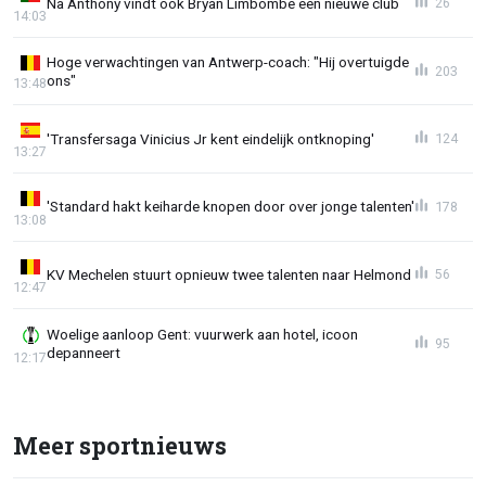
Na Anthony vindt ook Bryan Limbombe een nieuwe club
26
14:03
Hoge verwachtingen van Antwerp-coach: "Hij overtuigde
203
ons"
13:48
'Transfersaga Vinicius Jr kent eindelijk ontknoping'
124
13:27
'Standard hakt keiharde knopen door over jonge talenten'
178
13:08
KV Mechelen stuurt opnieuw twee talenten naar Helmond
56
12:47
Woelige aanloop Gent: vuurwerk aan hotel, icoon
95
depanneert
12:17
Meer sportnieuws