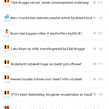
'Club Brugge verrast: zesde zomeraanwinst onderweg'
878
16:26
Marc Coucke laat iedereen perplex achter bij absurd bod
148
16:04
Bruno laat koppen rollen: 4 slachtoffers bij RSCA?
453
15:42
'Leko klopt op tafel: transfergeweld bij Club Brugge'
746
15:21
'Anderlecht schakelt hoger en meldt zich officieel'
770
15:03
Nieuwe Gouden Schoen voor Genk? HVH oordeelt
244
14:38
'STVV plant dubbelslag: terugkeer smaakmaker en Saudi'
146
14:19