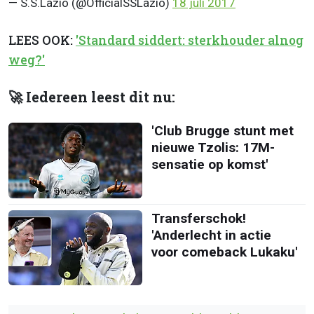
— S.S.Lazio (@OfficialSSLazio)
18 juli 2017
LEES OOK:
'Standard siddert: sterkhouder alnog
weg?'
🚀 Iedereen leest dit nu:
'Club Brugge stunt met
nieuwe Tzolis: 17M-
sensatie op komst'
Transferschok!
'Anderlecht in actie
voor comeback Lukaku'