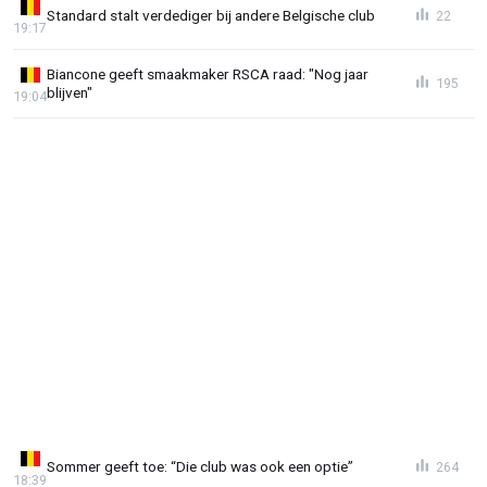
Standard stalt verdediger bij andere Belgische club
22
19:17
Biancone geeft smaakmaker RSCA raad: "Nog jaar
195
blijven"
19:04
Sommer geeft toe: “Die club was ook een optie”
264
18:39