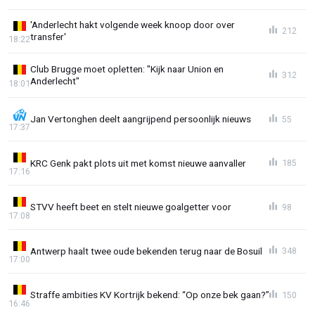
'Anderlecht hakt volgende week knoop door over
212
transfer'
18:22
Club Brugge moet opletten: "Kijk naar Union en
312
Anderlecht"
18:01
Jan Vertonghen deelt aangrijpend persoonlijk nieuws
55
17:37
KRC Genk pakt plots uit met komst nieuwe aanvaller
185
17:16
STVV heeft beet en stelt nieuwe goalgetter voor
98
17:08
Antwerp haalt twee oude bekenden terug naar de Bosuil
348
17:00
Straffe ambities KV Kortrijk bekend: “Op onze bek gaan?”
150
16:46