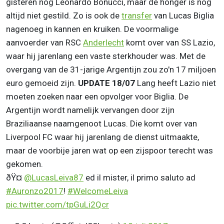
gisteren nog Leonardo Bonucci, maar de honger is nog
altijd niet gestild. Zo is ook de
transfer
van Lucas Biglia
nagenoeg in kannen en kruiken. De voormalige
aanvoerder van RSC
Anderlecht
komt over van SS Lazio,
waar hij jarenlang een vaste sterkhouder was. Met de
overgang van de 31-jarige Argentijn zou zo'n 17 miljoen
euro gemoeid zijn.
UPDATE 18/07
Lang heeft Lazio niet
moeten zoeken naar een opvolger voor Biglia. De
Argentijn wordt namelijk vervangen door zijn
Braziliaanse naamgenoot Lucas. Die komt over van
Liverpool FC waar hij jarenlang de dienst uitmaakte,
maar de voorbije jaren wat op een zijspoor terecht was
gekomen.
ðŸ¤
@LucasLeiva87
ed il mister, il primo saluto ad
#Auronzo2017
!
#WelcomeLeiva
pic.twitter.com/tpGuLi2Qcr