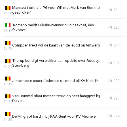
Mannaert onthult: “Al voor WK met Mark van Bommel
63
gesproken”
16:25
‘Romano meldt Lukaku-nieuws: club haakt af, één
230
favoriet’
16:12
Compper trekt vol de kaart van de jeugd bij Antwerp
214
15:45
Thorup kondigt vertrekker aan: update over Adedeji-
917
Sternberg
15:25
Jonckheere snoert iedereen de mond bij KV Kortrijk
190
15:12
Van Bommel slaat meteen terug op heet hangijzer bij
295
Duivels
14:44
De Mil grijpt hard in bij KAA Gent voor KV Mechelen
274
14:20