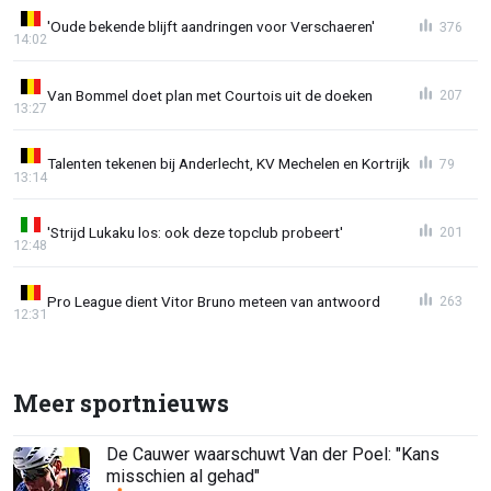
'Oude bekende blijft aandringen voor Verschaeren'
376
14:02
Van Bommel doet plan met Courtois uit de doeken
207
13:27
Talenten tekenen bij Anderlecht, KV Mechelen en Kortrijk
79
13:14
'Strijd Lukaku los: ook deze topclub probeert'
201
12:48
Pro League dient Vitor Bruno meteen van antwoord
263
12:31
Meer sportnieuws
De Cauwer waarschuwt Van der Poel: "Kans
misschien al gehad"