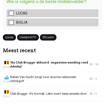
Wie is volgens u de beste middenvelder?
LUCAS
BIGLIA
Lucas
Liverpool FC
SS Lazio
Meest recent
'Na Club Brugge-akkoord: ongeziene wending rond
780
Adedeji'
20:00
Ruben Van Gucht zorgt voor enorme relationele
13
schokgolf
19:38
Club Brugge - KV Kortrijk: Leko voert twee wissels door
75
19:37