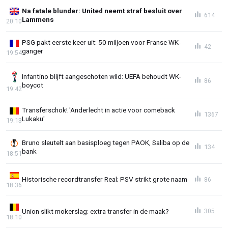
Na fatale blunder: United neemt straf besluit over
614
Lammens
20:10
PSG pakt eerste keer uit: 50 miljoen voor Franse WK-
42
ganger
19:54
Infantino blijft aangeschoten wild: UEFA behoudt WK-
86
boycot
19:42
Transferschok! 'Anderlecht in actie voor comeback
1367
Lukaku'
19:13
Bruno sleutelt aan basisploeg tegen PAOK, Saliba op de
134
bank
18:51
Historische recordtransfer Real; PSV strikt grote naam
86
18:36
Union slikt mokerslag: extra transfer in de maak?
305
18:10