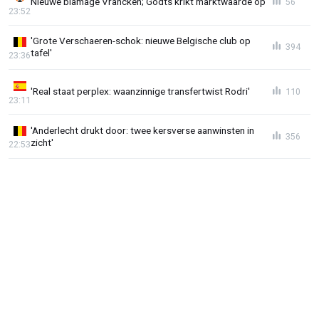
Nieuwe blamage Vrancken; Godts krikt marktwaarde op
56
23:52
'Grote Verschaeren-schok: nieuwe Belgische club op
394
tafel'
23:36
'Real staat perplex: waanzinnige transfertwist Rodri'
110
23:11
'Anderlecht drukt door: twee kersverse aanwinsten in
356
zicht'
22:53