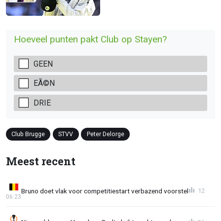
Hoeveel punten pakt Club op Stayen?
GEEN
EÃ©N
DRIE
Club Brugge
STVV
Peter Delorge
Meest recent
Bruno doet vlak voor competitiestart verbazend voorstel
12
06:23