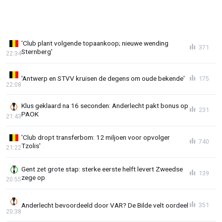
'Club plant volgende topaankoop; nieuwe wending
371
Sternberg'
22:34
'Antwerp en STVV kruisen de degens om oude bekende'
175
22:08
Klus geklaard na 16 seconden: Anderlecht pakt bonus op
231
PAOK
21:43
'Club dropt transferbom: 12 miljoen voor opvolger
740
Tzolis'
21:22
Gent zet grote stap: sterke eerste helft levert Zweedse
139
zege op
20:55
Anderlecht bevoordeeld door VAR? De Bilde velt oordeel
351
20:38