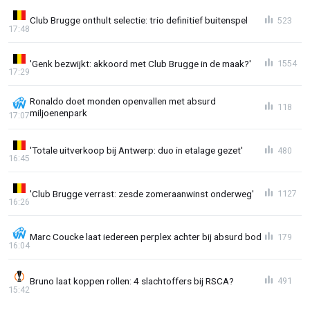
Club Brugge onthult selectie: trio definitief buitenspel
523
17:48
'Genk bezwijkt: akkoord met Club Brugge in de maak?'
1554
17:29
Ronaldo doet monden openvallen met absurd
118
miljoenenpark
17:07
'Totale uitverkoop bij Antwerp: duo in etalage gezet'
480
16:45
'Club Brugge verrast: zesde zomeraanwinst onderweg'
1127
16:26
Marc Coucke laat iedereen perplex achter bij absurd bod
179
16:04
Bruno laat koppen rollen: 4 slachtoffers bij RSCA?
491
15:42