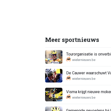
Meer sportnieuws
Tourorganisatie is onverbi
De Cauwer waarschuwt Van
Visma krijgt nieuwe moker
Gemengde gevoelens bij K