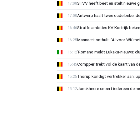
STVV heeft beet en stelt nieuwe g
17:08
Antwerp haalt twee oude bekenden
17:00
Straffe ambities KV Kortrijk beke
16:46
Mannaert onthult: “Al voor WK m
16:25
‘Romano meldt Lukaku-nieuws: club
16:12
Compper trekt vol de kaart van de
15:45
Thorup kondigt vertrekker aan: u
15:25
Jonckheere snoert iedereen de mon
15:12