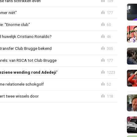
se fans schrikken even
109
mer niét"
177
e: "Enorme club"
60
huwelijk Cristiano Ronaldo?
46
ransfer Club Brugge bekend
305
arels: van RSCA tot Club Brugge
177
ziene wending rond Adedeji'
1223
e relationele schokgolf
52
oert twee wissels door
118