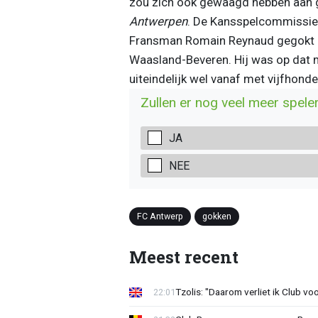
zou zich ook gewaagd hebben aan go
Antwerpen
. De Kansspelcommissie 
Fransman Romain Reynaud gegokt h
Waasland-Beveren. Hij was op dat 
uiteindelijk wel vanaf met vijfhond
Zullen er nog veel meer spele
JA
NEE
FC Antwerp
gokken
Meest recent
Tzolis: "Daarom verliet ik Club vo
22:01