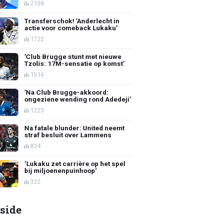
2108
Transferschok! 'Anderlecht in
actie voor comeback Lukaku'
1722
'Club Brugge stunt met nieuwe
Tzolis: 17M-sensatie op komst'
1516
'Na Club Brugge-akkoord:
ongeziene wending rond Adedeji'
1223
Na fatale blunder: United neemt
straf besluit over Lammens
824
‘Lukaku zet carrière op het spel
bij miljoenenpuinhoop’
322
side