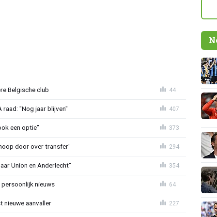
N
re Belgische club
44
aad: "Nog jaar blijven"
407
ook een optie”
373
noop door over transfer'
294
naar Union en Anderlecht"
354
 persoonlijk nieuws
64
t nieuwe aanvaller
227