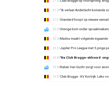
Club Brugge op voorsprong: Brug
21:32
"Ik verlaat Anderlecht komende zo
21:20
Standard hoopt op nieuwe sensati
21:01
Stevige bom onder spraakmakend 
20:39
Madou maakt volgende ingaande t
20:28
Jupiler Pro League met 5 jonge p
20:22
'Na Club Brugge-akkoord: onge
20:00
Ruben Van Gucht zorgt voor enorm
19:38
Club Brugge - KV Kortrijk: Leko v
19:37