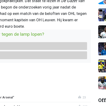
kpraktijken. Dat staat te lezen in
De Gazet van
begon de onderzoeken vorig jaar nadat de
ad op een match van de beloften van OHL tegen
moment kapitein van OH Leuven. Hij kwam er
erd euro boete.
r tegen de lamp lopen?
or Arsenal"
23
Off