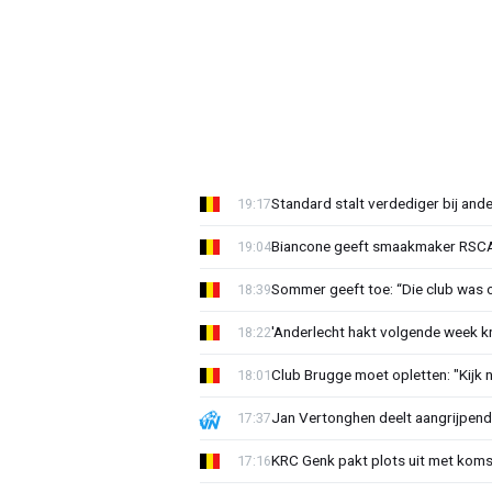
Standard stalt verdediger bij ande
19:17
Biancone geeft smaakmaker RSCA r
19:04
Sommer geeft toe: “Die club was 
18:39
'Anderlecht hakt volgende week k
18:22
Club Brugge moet opletten: "Kijk 
18:01
Jan Vertonghen deelt aangrijpend
17:37
KRC Genk pakt plots uit met koms
17:16