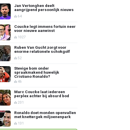
Jan Vertonghen deelt
aangrijpend persoonlijk nieuws
64
Coucke legt immens fortuin neer
voor nieuwe aanwinst
1027
Ruben Van Gucht zorgt voor
enorme relationele schokgolf
52
Stevige bom onder
spraakmakend huwelijk
Cristiano Ronaldo?
46
Marc Coucke laat iedereen
perplex achter bij absurd bod
201
Ronaldo doet monden openvallen
met knettergek miljoenenpark
131