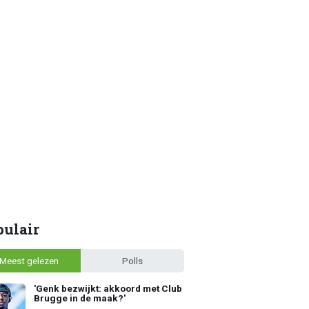
pulair
Meest gelezen
Polls
'Genk bezwijkt: akkoord met Club
Brugge in de maak?'