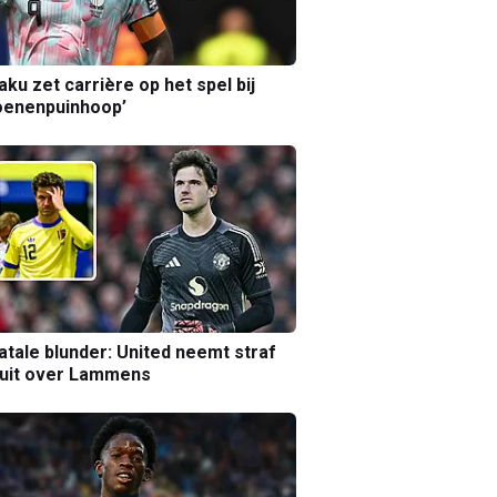
aku zet carrière op het spel bij
oenenpuinhoop’
atale blunder: United neemt straf
luit over Lammens