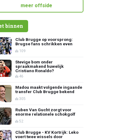
meer offside
et binnen
Club Brugge op voorsprong:
Brugse fans schrikken even
109
Stevige bom onder
spraakmakend huwelijk
Cristiano Ronaldo?
46
Madou maakt volgende ingaande
transfer Club Brugge bekend
305
Ruben Van Gucht zorgt voor
enorme relationele schokgolf
52
Club Brugge - KV Kortrijk: Leko
voert twee wissels door