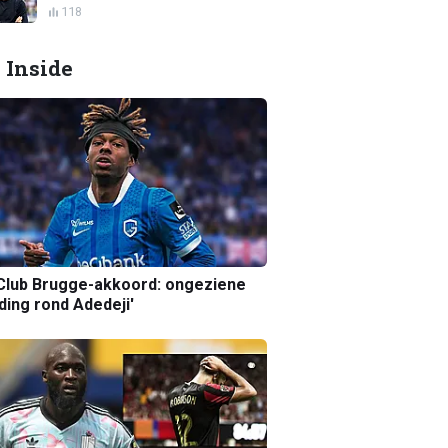
118
 Inside
Club Brugge-akkoord: ongeziene
ing rond Adedeji'