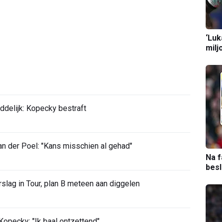
‘Luk
milj
ddelijk: Kopecky bestraft
 der Poel: "Kans misschien al gehad"
Na f
bes
slag in Tour, plan B meteen aan diggelen
opecky: "Ik baal ontzettend"