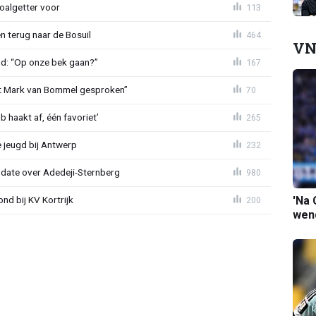
oalgetter voor
113
 terug naar de Bosuil
464
VN
nd: “Op onze bek gaan?”
167
et Mark van Bommel gesproken”
70
 haakt af, één favoriet’
265
 jeugd bij Antwerp
232
pdate over Adedeji-Sternberg
980
'Na 
d bij KV Kortrijk
200
wend