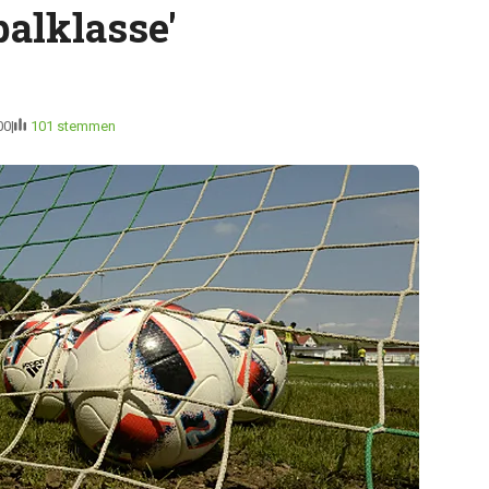
balklasse'
00
101 stemmen