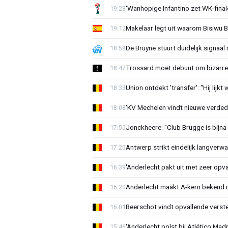
'Wanhopige Infantino zet WK-final
19:23
Makelaar legt uit waarom Bisiwu 
19:12
De Bruyne stuurt duidelijk signaal
18:58
Trossard moet debuut om bizarre 
18:47
Union ontdekt 'transfer': "Hij lijkt
18:33
'KV Mechelen vindt nieuwe verdedi
18:08
Jonckheere: "Club Brugge is bijna 
17:50
Antwerp strikt eindelijk langverwa
17:25
'Anderlecht pakt uit met zeer opv
16:39
Anderlecht maakt A-kern bekend 
16:20
Beerschot vindt opvallende verster
16:01
'Anderlecht polst bij Atlético Madr
15:46