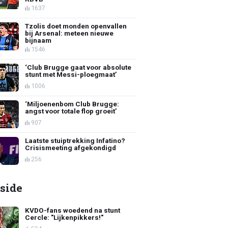
1637
Tzolis doet monden openvallen
bij Arsenal: meteen nieuwe
bijnaam
1546
‘Club Brugge gaat voor absolute
stunt met Messi-ploegmaat’
1006
‘Miljoenenbom Club Brugge:
angst voor totale flop groeit’
907
Laatste stuiptrekking Infatino?
Crisismeeting afgekondigd
256
side
KVDO-fans woedend na stunt
Cercle: "Lijkenpikkers!"