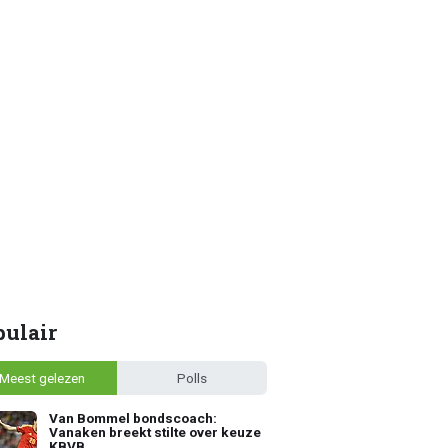
pulair
Meest gelezen
Polls
Van Bommel bondscoach:
Vanaken breekt stilte over keuze
KBVB