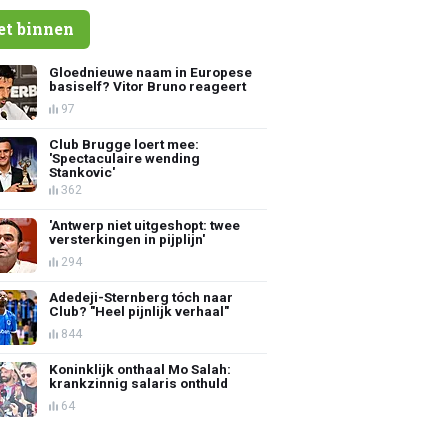
et binnen
Gloednieuwe naam in Europese
basiself? Vitor Bruno reageert
97
Club Brugge loert mee:
'Spectaculaire wending
Stankovic'
362
'Antwerp niet uitgeshopt: twee
versterkingen in pijplijn'
294
Adedeji-Sternberg tóch naar
Club? "Heel pijnlijk verhaal"
844
Koninklijk onthaal Mo Salah:
krankzinnig salaris onthuld
64