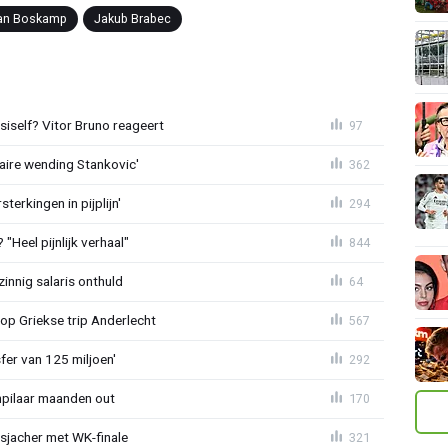
an Boskamp
Jakub Brabec
iself? Vitor Bruno reageert
97
aire wending Stankovic'
362
terkingen in pijplijn'
294
"Heel pijnlijk verhaal"
844
zinnig salaris onthuld
64
op Griekse trip Anderlecht
567
sfer van 125 miljoen'
292
npilaar maanden out
170
esjacher met WK-finale
321