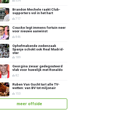
534
Brandon Mechele raakt Club-
supporters vol in het hart
717
Coucke legt immens fortuin neer
voor nieuwe aanwinst
846
Ophefmakende zedenzaak
Spanje schokt ook Real Madrid-
ster
189
Georgina zwaar gedegouteerd
vlak voor huwelijk met Ronaldo
82
Ruben Van Gucht tart alle TV-
wetten: van BV tot miljonair
153
meer offside