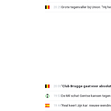
Grote tegenvaller bij Union: "Hij h
20:25
‘Club Brugge gaat voor absolu
20:00
De Mil schat Gentse kansen tegen
19:53
'Real keert zijn kar: nieuwe wendin
19:44