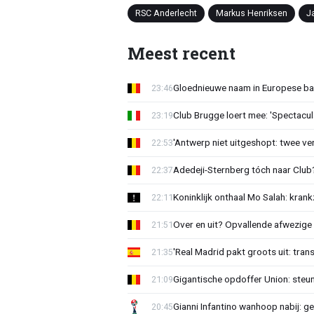
RSC Anderlecht
Markus Henriksen
J
Meest recent
Gloednieuwe naam in Europese bas
23:46
Club Brugge loert mee: 'Spectacul
23:19
'Antwerp niet uitgeshopt: twee vers
22:53
Adedeji-Sternberg tóch naar Club? 
22:37
Koninklijk onthaal Mo Salah: krank
22:11
Over en uit? Opvallende afwezige 
21:51
'Real Madrid pakt groots uit: tran
21:35
Gigantische opdoffer Union: steu
21:09
Gianni Infantino wanhoop nabij: g
20:45