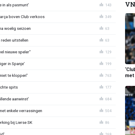
VN
e in als pasmunt'
143
Barça boven Club verkoos
349
 na woelig seizoen
63
reden uitstellen
63
 wel nieuwe speler"
129
ger in Spanje'
199
‘Clu
met
niet te kloppen"
763
chte spits
177
allende aanwinst'
684
met enkele verrassingen
504
king bij Lierse SK
86
id'
269