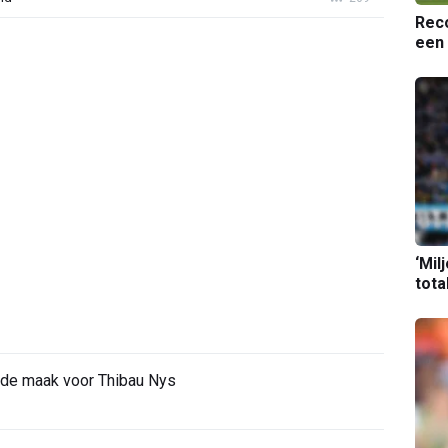
Reco
een 
‘Mil
tota
 de maak voor Thibau Nys