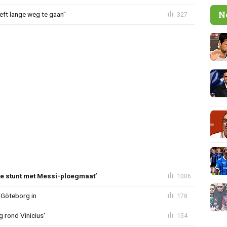
N
eeft lange weg te gaan"
327
te stunt met Messi-ploegmaat’
1006
 Göteborg in
178
g rond Vinicius'
154