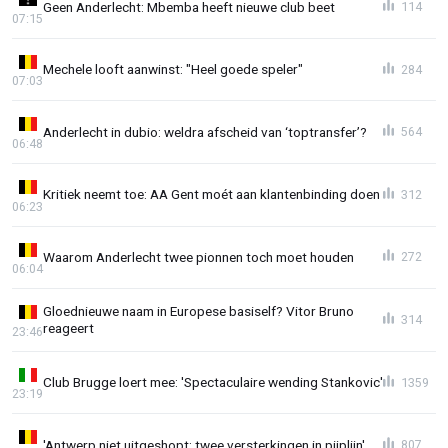
Geen Anderlecht: Mbemba heeft nieuwe club beet
114
07:15
Mechele looft aanwinst: "Heel goede speler"
284
07:03
Anderlecht in dubio: weldra afscheid van ‘toptransfer’?
564
06:48
Kritiek neemt toe: AA Gent moét aan klantenbinding doen
312
06:23
Waarom Anderlecht twee pionnen toch moet houden
272
06:04
Gloednieuwe naam in Europese basiself? Vitor Bruno
314
reageert
23:46
Club Brugge loert mee: 'Spectaculaire wending Stankovic'
1359
23:19
'Antwerp niet uitgeshopt: twee versterkingen in pijplijn'
807