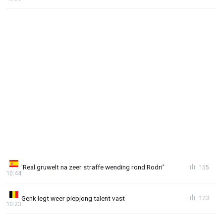
'Real gruwelt na zeer straffe wending rond Rodri'
155
10:44
Genk legt weer piepjong talent vast
123
10:23