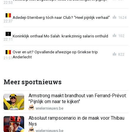
22:53
Adedeji-Sternberg tóch naar Club? "Heel pijnlijk verhaal"
1624
22:37
Koninklijk onthaal Mo Salah: krankzinnig salaris onthuld
102
22:11
Over en uit? Opvallende afwezige op Griekse trip
822
Anderlecht
21:51
Meer sportnieuws
Armstrong maakt brandhout van Ferrand-Prévot:
"Pijnlijk om naar te kijken"
Absoluut rampscenario in de maak voor Thibau
Nys