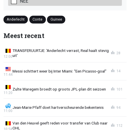
NEE
Anderlecht
Conte
Guinee
Meest recent
TRANSFERUURTJE: 'Anderlecht verrast, Real haalt stevig
28
uit'
12:00
Messi schittert weer bij Inter Miami: “Een Picasso-goal”
14
11:44
Zulte Waregem broedt op groots JPL-plan dit seizoen
101
11:20
Jean-Marie Pfaff doet hartverscheurende bekentenis
94
11:00
Van den Heuvel geeft reden voor transfer van Club naar
112
OHL
10:58