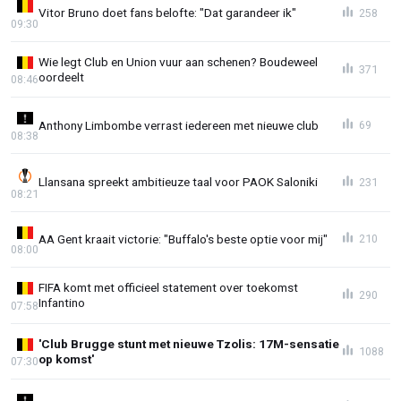
Vitor Bruno doet fans belofte: "Dat garandeer ik"
258
09:30
Wie legt Club en Union vuur aan schenen? Boudeweel
371
oordeelt
08:46
Anthony Limbombe verrast iedereen met nieuwe club
69
08:38
Llansana spreekt ambitieuze taal voor PAOK Saloniki
231
08:21
AA Gent kraait victorie: "Buffalo's beste optie voor mij"
210
08:00
FIFA komt met officieel statement over toekomst
290
Infantino
07:58
'Club Brugge stunt met nieuwe Tzolis: 17M-sensatie
1088
op komst'
07:30