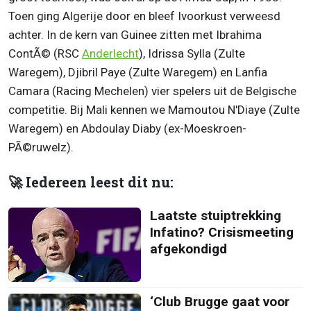
Toen ging Algerije door en bleef Ivoorkust verweesd
achter. In de kern van Guinee zitten met Ibrahima
ContÃ© (RSC
Anderlecht
), Idrissa Sylla (Zulte
Waregem), Djibril Paye (Zulte Waregem) en Lanfia
Camara (Racing Mechelen) vier spelers uit de Belgische
competitie. Bij Mali kennen we Mamoutou N'Diaye (Zulte
Waregem) en Abdoulay Diaby (ex-Moeskroen-
PÃ©ruwelz).
🚀 Iedereen leest dit nu:
Laatste stuiptrekking
Infatino? Crisismeeting
afgekondigd
‘Club Brugge gaat voor