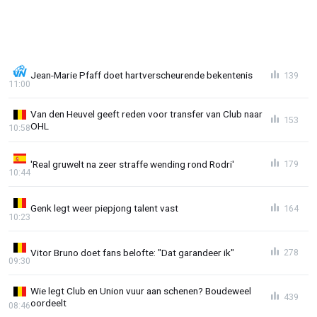
Jean-Marie Pfaff doet hartverscheurende bekentenis
139
11:00
Van den Heuvel geeft reden voor transfer van Club naar
153
OHL
10:58
'Real gruwelt na zeer straffe wending rond Rodri'
179
10:44
Genk legt weer piepjong talent vast
164
10:23
Vitor Bruno doet fans belofte: "Dat garandeer ik"
278
09:30
Wie legt Club en Union vuur aan schenen? Boudeweel
439
oordeelt
08:46