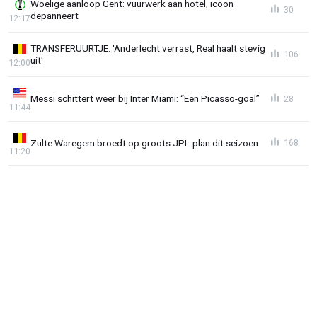
Woelige aanloop Gent: vuurwerk aan hotel, icoon
30
depanneert
12:17
TRANSFERUURTJE: 'Anderlecht verrast, Real haalt stevig
106
uit'
12:00
Messi schittert weer bij Inter Miami: “Een Picasso-goal”
28
11:44
Zulte Waregem broedt op groots JPL-plan dit seizoen
168
11:20