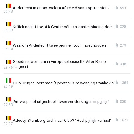
Anderlecht in dubio: weldra afscheid van ‘toptransfer’?
591
06:48
Kritiek neemt toe: AA Gent moét aan klantenbinding doen
328
06:23
Waarom Anderlecht twee pionnen toch moet houden
279
06:04
Gloednieuwe naam in Europese basiself? Vitor Bruno
318
reageert
23:46
Club Brugge loert mee: 'Spectaculaire wending Stankovic'
1388
23:19
'Antwerp niet uitgeshopt: twee versterkingen in pijplijn'
830
22:53
Adedeji-Sternberg tóch naar Club? "Heel pijnlijk verhaal"
1672
22:37